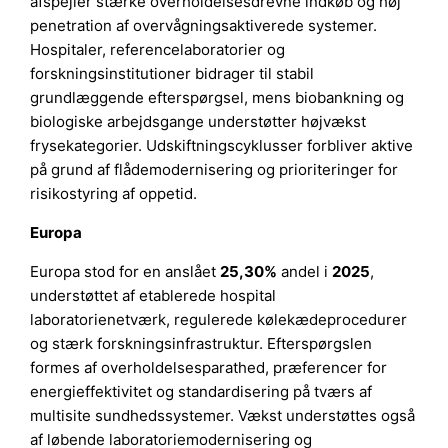
afspejler stærke overholdelsesdrevne indkøb og høj
penetration af overvågningsaktiverede systemer.
Hospitaler, referencelaboratorier og
forskningsinstitutioner bidrager til stabil
grundlæggende efterspørgsel, mens biobankning og
biologiske arbejdsgange understøtter højvækst
frysekategorier. Udskiftningscyklusser forbliver aktive
på grund af flådemodernisering og prioriteringer for
risikostyring af oppetid.
Europa
Europa stod for en anslået
25,30%
andel i
2025
,
understøttet af etablerede hospital
laboratorienetværk, regulerede kølekædeprocedurer
og stærk forskningsinfrastruktur. Efterspørgslen
formes af overholdelsesparathed, præferencer for
energieffektivitet og standardisering på tværs af
multisite sundhedssystemer. Vækst understøttes også
af løbende laboratoriemodernisering og