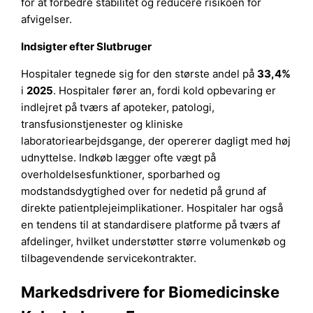
for at forbedre stabilitet og reducere risikoen for
afvigelser.
Indsigter efter Slutbruger
Hospitaler tegnede sig for den største andel på
33,4%
i
2025
. Hospitaler fører an, fordi kold opbevaring er
indlejret på tværs af apoteker, patologi,
transfusionstjenester og kliniske
laboratoriearbejdsgange, der opererer dagligt med høj
udnyttelse. Indkøb lægger ofte vægt på
overholdelsesfunktioner, sporbarhed og
modstandsdygtighed over for nedetid på grund af
direkte patientplejeimplikationer. Hospitaler har også
en tendens til at standardisere platforme på tværs af
afdelinger, hvilket understøtter større volumenkøb og
tilbagevendende servicekontrakter.
Markedsdrivere for Biomedicinske