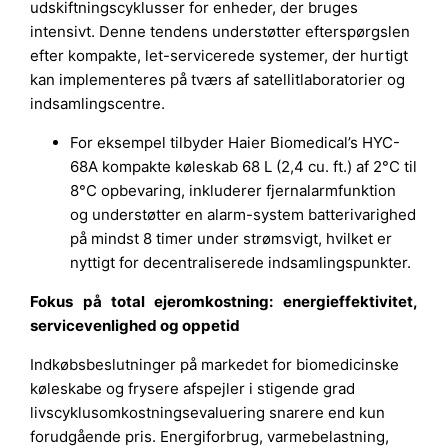
udskiftningscyklusser for enheder, der bruges
intensivt. Denne tendens understøtter efterspørgslen
efter kompakte, let-servicerede systemer, der hurtigt
kan implementeres på tværs af satellitlaboratorier og
indsamlingscentre.
For eksempel tilbyder Haier Biomedical’s HYC-
68A kompakte køleskab 68 L (2,4 cu. ft.) af 2°C til
8°C opbevaring, inkluderer fjernalarmfunktion
og understøtter en alarm-system batterivarighed
på mindst 8 timer under strømsvigt, hvilket er
nyttigt for decentraliserede indsamlingspunkter.
Fokus på total ejeromkostning: energieffektivitet,
servicevenlighed og oppetid
Indkøbsbeslutninger på markedet for biomedicinske
køleskabe og frysere afspejler i stigende grad
livscyklusomkostningsevaluering snarere end kun
forudgående pris. Energiforbrug, varmebelastning,