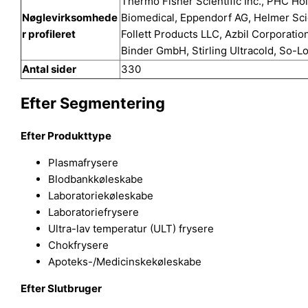
Thermo Fisher Scientific Inc., PHC Ho
Nøglevirksomhede
Biomedical, Eppendorf AG, Helmer Scien
r profileret
Follett Products LLC, Azbil Corporati
Binder GmbH, Stirling Ultracold, So-
Antal sider
330
Efter Segmentering
Efter Produkttype
Plasmafrysere
Blodbankkøleskabe
Laboratoriekøleskabe
Laboratoriefrysere
Ultra-lav temperatur (ULT) frysere
Chokfrysere
Apoteks-/Medicinskekøleskabe
Efter Slutbruger