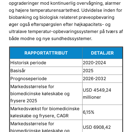
opgraderinger mod kontinuerlig overvågning, alarmer
og højere temperaturensartethed. Udvidelse inden for
biobanking og biologisk relateret prøveopbevaring
øger også efterspørgslen efter højkapacitets- og
ultralave temperatur-opbevaringssystemer på tværs af
både modne og nye sundhedssystemer.
RAPPORTATTRIBUT
DETALJER
Historisk periode
2020-2024
Basisår
2025
Prognoseperiode
2026-2032
Markedsstørrelse for
USD 4549,24
biomedicinske køleskabe og
millioner
frysere 2025
Markedsvækst for biomedicinske
6,15%
køleskabe og frysere, CAGR
Markedsstørrelse for
USD 6908,42
biomedicinske køleskabe og