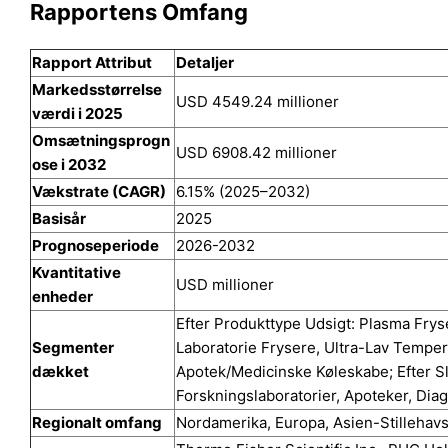
Rapportens Omfang
Rapport Attribut
Detaljer
Markedsstørrelse
USD 4549.24 millioner
værdi i 2025
Omsætningsprogn
USD 6908.42 millioner
ose i 2032
Vækstrate (CAGR)
6.15% (2025–2032)
Basisår
2025
Prognoseperiode
2026-2032
Kvantitative
USD millioner
enheder
Efter Produkttype Udsigt: Plasma Frys
Segmenter
Laboratorie Frysere, Ultra-Lav Temper
dækket
Apotek/Medicinske Køleskabe; Efter Sl
Forskningslaboratorier, Apoteker, Dia
Regionalt omfang
Nordamerika, Europa, Asien-Stillehav