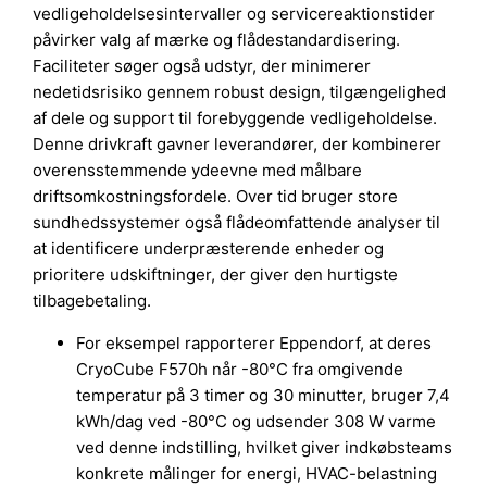
vedligeholdelsesintervaller og servicereaktionstider
påvirker valg af mærke og flådestandardisering.
Faciliteter søger også udstyr, der minimerer
nedetidsrisiko gennem robust design, tilgængelighed
af dele og support til forebyggende vedligeholdelse.
Denne drivkraft gavner leverandører, der kombinerer
overensstemmende ydeevne med målbare
driftsomkostningsfordele. Over tid bruger store
sundhedssystemer også flådeomfattende analyser til
at identificere underpræsterende enheder og
prioritere udskiftninger, der giver den hurtigste
tilbagebetaling.
For eksempel rapporterer Eppendorf, at deres
CryoCube F570h når -80°C fra omgivende
temperatur på 3 timer og 30 minutter, bruger 7,4
kWh/dag ved -80°C og udsender 308 W varme
ved denne indstilling, hvilket giver indkøbsteams
konkrete målinger for energi, HVAC-belastning