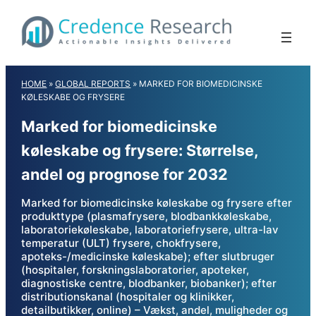
Skip
to
content
HOME
»
GLOBAL REPORTS
»
MARKED FOR BIOMEDICINSKE
KØLESKABE OG FRYSERE
Marked for biomedicinske
køleskabe og frysere: Størrelse,
andel og prognose for 2032
Marked for biomedicinske køleskabe og frysere efter
produkttype (plasmafrysere, blodbankkøleskabe,
laboratoriekøleskabe, laboratoriefrysere, ultra-lav
temperatur (ULT) frysere, chokfrysere,
apoteks-/medicinske køleskabe); efter slutbruger
(hospitaler, forskningslaboratorier, apoteker,
diagnostiske centre, blodbanker, biobanker); efter
distributionskanal (hospitaler og klinikker,
detailbutikker, online) – Vækst, andel, muligheder og