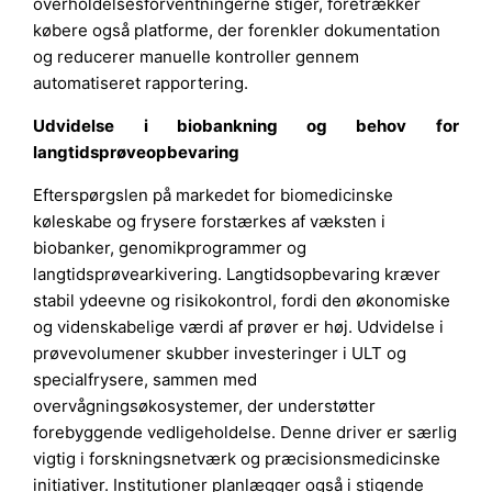
overholdelsesforventningerne stiger, foretrækker
købere også platforme, der forenkler dokumentation
og reducerer manuelle kontroller gennem
automatiseret rapportering.
Udvidelse i biobankning og behov for
langtidsprøveopbevaring
Efterspørgslen på markedet for biomedicinske
køleskabe og frysere forstærkes af væksten i
biobanker, genomikprogrammer og
langtidsprøvearkivering. Langtidsopbevaring kræver
stabil ydeevne og risikokontrol, fordi den økonomiske
og videnskabelige værdi af prøver er høj. Udvidelse i
prøvevolumener skubber investeringer i ULT og
specialfrysere, sammen med
overvågningsøkosystemer, der understøtter
forebyggende vedligeholdelse. Denne driver er særlig
vigtig i forskningsnetværk og præcisionsmedicinske
initiativer. Institutioner planlægger også i stigende