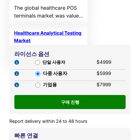
from 2025 to 2032.
The global healthcare POS
terminals market was valued
at USD 16,218 million in
2024 and is projected to
Healthcare Analytical Testing
reach USD 35,840.49 million
Market
by 2032, expanding at a
The global healthcare
라이선스 옵션
compound annual growth
analytical testing market
$4999
rate (CAGR) of 10.42%
단일 사용자
was valued at USD 8,183
during the forecast period,
다중 사용자
$5999
million in 2024 and is
according to Credence
projected to reach USD
기업용
$7999
Research.
18,870.73 million by 2032,
expanding at a compound
annual growth rate (CAGR)
of 11.01% during the forecast
Report delivery within 24 to 48 hours
period,
빠른 연결