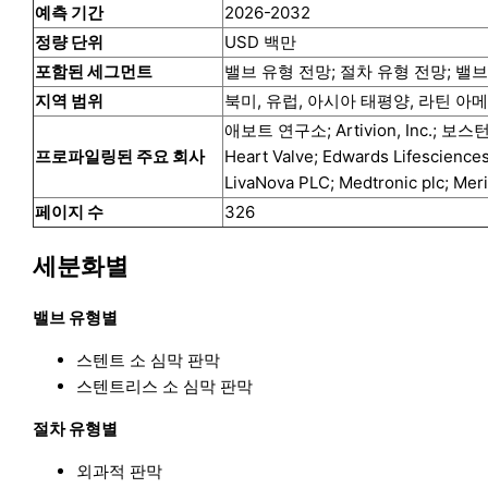
예측 기간
2026-2032
정량 단위
USD 백만
포함된 세그먼트
밸브 유형 전망; 절차 유형 전망; 밸
지역 범위
북미, 유럽, 아시아 태평양, 라틴 아
애보트 연구소; Artivion, Inc.; 보스
프로파일링된 주요 회사
Heart Valve; Edwards Lifesciences
LivaNova PLC; Medtronic plc; Meril
페이지 수
326
세분화별
밸브 유형별
스텐트 소 심막 판막
스텐트리스 소 심막 판막
절차 유형별
외과적 판막