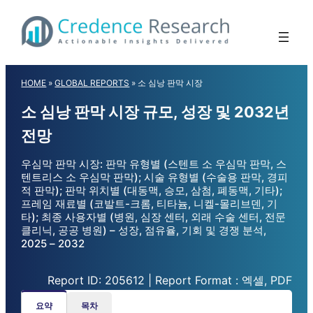
Skip
to
content
HOME
»
GLOBAL REPORTS
»
소 심낭 판막 시장
소 심낭 판막 시장 규모, 성장 및 2032년
전망
우심막 판막 시장: 판막 유형별 (스텐트 소 우심막 판막, 스
텐트리스 소 우심막 판막); 시술 유형별 (수술용 판막, 경피
적 판막); 판막 위치별 (대동맥, 승모, 삼첨, 폐동맥, 기타);
프레임 재료별 (코발트-크롬, 티타늄, 니켈-몰리브덴, 기
타); 최종 사용자별 (병원, 심장 센터, 외래 수술 센터, 전문
클리닉, 공공 병원) – 성장, 점유율, 기회 및 경쟁 분석,
2025 – 2032
Report ID: 205612 | Report Format : 엑셀, PDF
요약
목차