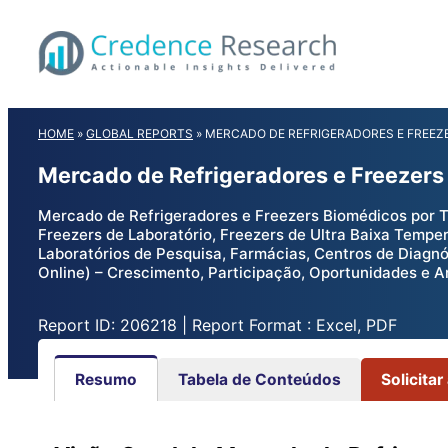
Skip
to
content
HOME
»
GLOBAL REPORTS
»
MERCADO DE REFRIGERADORES E FREEZ
Mercado de Refrigeradores e Freezers
Mercado de Refrigeradores e Freezers Biomédicos por T
Freezers de Laboratório, Freezers de Ultra Baixa Temper
Laboratórios de Pesquisa, Farmácias, Centros de Diagnós
Online) – Crescimento, Participação, Oportunidades e A
Report ID: 206218 | Report Format : Excel, PDF
Resumo
Tabela de Conteúdos
Solicitar