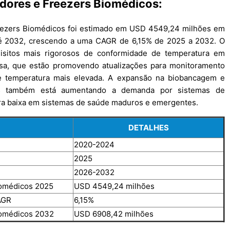
adores e Freezers Biomédicos:
eezers Biomédicos foi estimado em USD 4549,24 milhões em
té 2032, crescendo a uma CAGR de 6,15% de 2025 a 2032. O
uisitos mais rigorosos de conformidade de temperatura em
isa, que estão promovendo atualizações para monitoramento
e temperatura mais elevada. A expansão na biobancagem e
cos também está aumentando a demanda por sistemas de
ra baixa em sistemas de saúde maduros e emergentes.
DETALHES
2020-2024
2025
2026-2032
iomédicos 2025
USD 4549,24 milhões
AGR
6,15%
iomédicos 2032
USD 6908,42 milhões