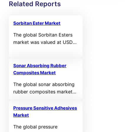
Related Reports
Sorbitan Ester Market
The global Sorbitan Esters
market was valued at USD
1,031.78 million in 2024 and
is projected to reach USD
1,571.5 million by 2032,
Sonar Absorbing Rubber
registering a CAGR of 5.4%
Composites Market
during the forecast period.
The global sonar absorbing
rubber composites market
was valued at USD 214.9
million in 2024 and is
Pressure Sensitive Adhesives
projected to reach USD
Market
280.8 million by 2032,
The global pressure
expanding at a compound