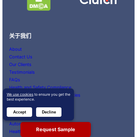
关于我们
About
Contact Us
Our Clients
Testimonials
FAQs
Health and Safety Compliance
We use cookies
to ensure you get the
Corporate & Social Responsibilities
best experience.
Industry Updates
Top Industries
Accept
Decline
Automotive & Transportation
Request Sample
Healthcare Market