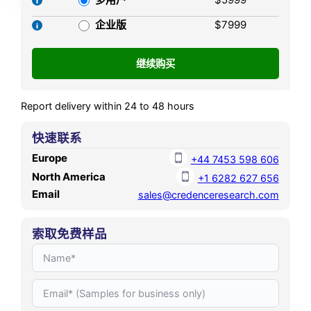
92,695.36 million by 2032,
growing at a CAGR of 5.1%
企业版
$7999
during the forecast period.
Report delivery within 24 to 48 hours
快速联系
Europe
+44 7453 598 606
North America
+1 6282 627 656
Email
sales@credenceresearch.com
索取免费样品