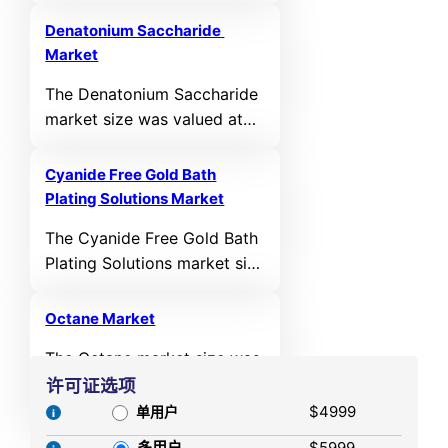
valued at USD 3,859.6
Million in 2024 and is
Denatonium Saccharide
anticipated to reach USD
Market
5,530.9 Million by 2032, at a
The Denatonium Saccharide
CAGR of 4.6% during the
market size was valued at
forecast period.
USD 142.9 million in 2024
and is anticipated to reach
Cyanide Free Gold Bath
USD 233.6 million by 2032,
Plating Solutions Market
growing at a CAGR of 6.34%
The Cyanide Free Gold Bath
during the forecast period.
Plating Solutions market size
was valued at USD 796.1
million in 2024 and is
Octane Market
anticipated to reach USD
The Octane market size was
1,512.2 million by 2032,
valued at USD 62,264
许可证选项
registering a CAGR of 8.35%
million in 2024 and is
$4999
during the forecast period.
单用户
anticipated to reach USD
多用户
$5999