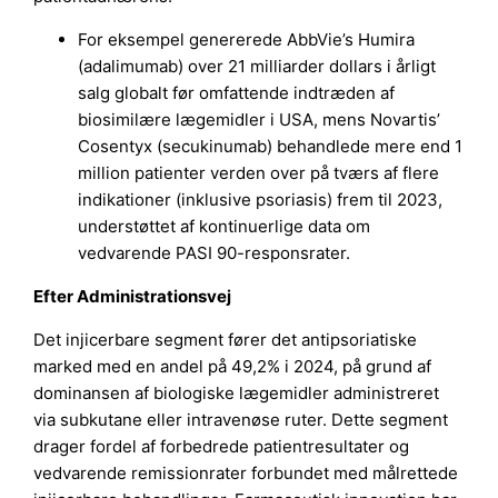
For eksempel genererede AbbVie’s Humira
(adalimumab) over 21 milliarder dollars i årligt
salg globalt før omfattende indtræden af
biosimilære lægemidler i USA, mens Novartis’
Cosentyx (secukinumab) behandlede mere end 1
million patienter verden over på tværs af flere
indikationer (inklusive psoriasis) frem til 2023,
understøttet af kontinuerlige data om
vedvarende PASI 90-responsrater.
Efter Administrationsvej
Det injicerbare segment fører det antipsoriatiske
marked med en andel på 49,2% i 2024, på grund af
dominansen af biologiske lægemidler administreret
via subkutane eller intravenøse ruter. Dette segment
drager fordel af forbedrede patientresultater og
vedvarende remissionrater forbundet med målrettede