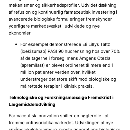
mekanismer og sikkerhedsprofiler. Udvidet dækning
af refusion og kontinuerlig farmaceutisk investering i
avancerede biologiske formuleringer fremskynder
yderligere markedsvækst i udviklede og nye
økonomier.
For eksempel demonstrerede Eli Lillys Taltz
(ixekizumab) PASI 90 hudrensning hos over 70%
af deltagerne i forsøg, mens Amgens Otezla
(apremilast) er blevet ordineret til mere end 1
million patienter verden over, hvilket
understreger det store skift mod biologiske og
målrettede terapier i klinisk praksis.
Teknologiske og Forskningsmæssige Fremskridt i
Lægemiddeludvikling
Farmaceutisk innovation spiller en nøglerolle i at
fremme antipsoriatikamarkedet. Udviklingen af nye
småmolekylehæmmere, næste generations biologiske