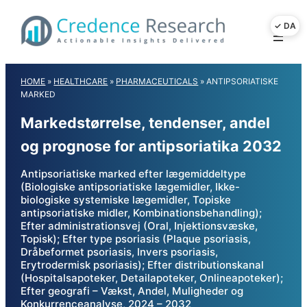
Skip
to
content
HOME
»
HEALTHCARE
»
PHARMACEUTICALS
»
ANTIPSORIATISKE
MARKED
Markedstørrelse, tendenser, andel
og prognose for antipsoriatika 2032
Antipsoriatiske marked efter lægemiddeltype
(Biologiske antipsoriatiske lægemidler, Ikke-
biologiske systemiske lægemidler, Topiske
antipsoriatiske midler, Kombinationsbehandling);
Efter administrationsvej (Oral, Injektionsvæske,
Topisk); Efter type psoriasis (Plaque psoriasis,
Dråbeformet psoriasis, Invers psoriasis,
Erytrodermisk psoriasis); Efter distributionskanal
(Hospitalsapoteker, Detailapoteker, Onlineapoteker);
Efter geografi – Vækst, Andel, Muligheder og
Konkurrenceanalyse, 2024 – 2032