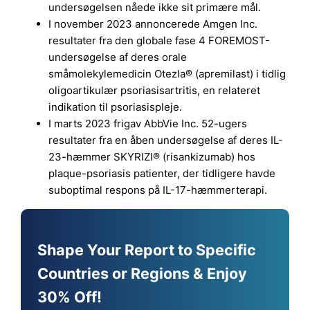
undersøgelsen nåede ikke sit primære mål.
I november 2023 annoncerede Amgen Inc.
resultater fra den globale fase 4 FOREMOST-
undersøgelse af deres orale
småmolekylemedicin Otezla® (apremilast) i tidlig
oligoartikulær psoriasisartritis, en relateret
indikation til psoriasispleje.
I marts 2023 frigav AbbVie Inc. 52-ugers
resultater fra en åben undersøgelse af deres IL-
23-hæmmer SKYRIZI® (risankizumab) hos
plaque-psoriasis patienter, der tidligere havde
suboptimal respons på IL-17-hæmmerterapi.
Shape Your Report to Specific
Countries or Regions & Enjoy
30% Off!