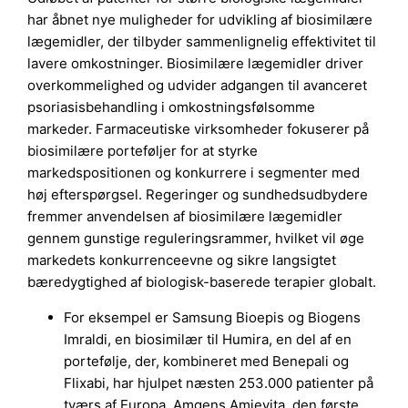
har åbnet nye muligheder for udvikling af biosimilære
lægemidler, der tilbyder sammenlignelig effektivitet til
lavere omkostninger. Biosimilære lægemidler driver
overkommelighed og udvider adgangen til avanceret
psoriasisbehandling i omkostningsfølsomme
markeder. Farmaceutiske virksomheder fokuserer på
biosimilære porteføljer for at styrke
markedspositionen og konkurrere i segmenter med
høj efterspørgsel. Regeringer og sundhedsudbydere
fremmer anvendelsen af biosimilære lægemidler
gennem gunstige reguleringsrammer, hvilket vil øge
markedets konkurrenceevne og sikre langsigtet
bæredygtighed af biologisk-baserede terapier globalt.
For eksempel er Samsung Bioepis og Biogens
Imraldi, en biosimilær til Humira, en del af en
portefølje, der, kombineret med Benepali og
Flixabi, har hjulpet næsten 253.000 patienter på
tværs af Europa. Amgens Amjevita, den første