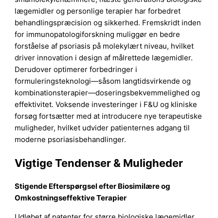
lægemidler og personlige terapier har forbedret
behandlingspræcision og sikkerhed. Fremskridt inden
for immunopatologiforskning muliggør en bedre
forståelse af psoriasis på molekylært niveau, hvilket
driver innovation i design af målrettede lægemidler.
Derudover optimerer forbedringer i
formuleringsteknologi—såsom langtidsvirkende og
kombinationsterapier—doseringsbekvemmelighed og
effektivitet. Voksende investeringer i F&U og kliniske
forsøg fortsætter med at introducere nye terapeutiske
muligheder, hvilket udvider patienternes adgang til
moderne psoriasisbehandlinger.
Vigtige Tendenser & Muligheder
Stigende Efterspørgsel efter Biosimilære og
Omkostningseffektive Terapier
Udløbet af patenter for større biologiske lægemidler