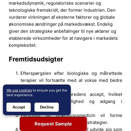
markedsdynamik, regulatoriske scenarier og
teknologiske fremskridt, der former industrien. Den
vurderer virkningen af eksterne faktorer og globale
økonomiske ændringer på markedsvækst. Endelig
giver den strategiske anbefalinger til nye aktører og
etablerede virksomheder for at navigere i markedets
kompleksitet.
Fremtidsudsigter
Efterspørgslen efter biologiske og målrettede
terapier vil fortsætte med at vokse med bedre
behandlingsresultater.
We use cookies
to ensure you get the
Biosimilars vil opnå bredere accept, hvilket
best experience.
forbedrer overkommelighed og adgang i
Accept
Decline
udviklingsregioner.
Personlig og præcisionsmedicin vil forme
fremtidige psoriasisbehandlingsstrategier.
Request Sample
Orale småmolekylehæmmere vil udvide sig som