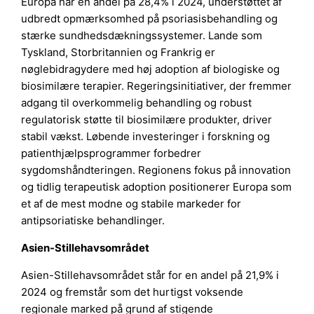
Europa har en andel på 28,4% i 2024, understøttet af
udbredt opmærksomhed på psoriasisbehandling og
stærke sundhedsdækningssystemer. Lande som
Tyskland, Storbritannien og Frankrig er
nøglebidragydere med høj adoption af biologiske og
biosimilære terapier. Regeringsinitiativer, der fremmer
adgang til overkommelig behandling og robust
regulatorisk støtte til biosimilære produkter, driver
stabil vækst. Løbende investeringer i forskning og
patienthjælpsprogrammer forbedrer
sygdomshåndteringen. Regionens fokus på innovation
og tidlig terapeutisk adoption positionerer Europa som
et af de mest modne og stabile markeder for
antipsoriatiske behandlinger.
Asien-Stillehavsområdet
Asien-Stillehavsområdet står for en andel på 21,9% i
2024 og fremstår som det hurtigst voksende
regionale marked på grund af stigende