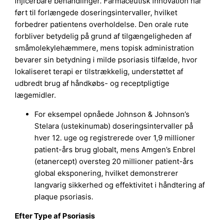
injicerbare behandlinger. Farmaceutisk innovation har
ført til forlængede doseringsintervaller, hvilket
forbedrer patientens overholdelse. Den orale rute
forbliver betydelig på grund af tilgængeligheden af
småmolekylehæmmere, mens topisk administration
bevarer sin betydning i milde psoriasis tilfælde, hvor
lokaliseret terapi er tilstrækkelig, understøttet af
udbredt brug af håndkøbs- og receptpligtige
lægemidler.
For eksempel opnåede Johnson & Johnson’s
Stelara (ustekinumab) doseringsintervaller på
hver 12. uge og registrerede over 1,9 millioner
patient-års brug globalt, mens Amgen’s Enbrel
(etanercept) oversteg 20 millioner patient-års
global eksponering, hvilket demonstrerer
langvarig sikkerhed og effektivitet i håndtering af
plaque psoriasis.
Efter Type af Psoriasis