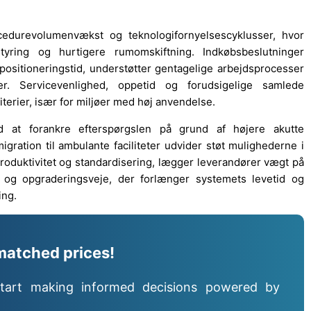
edurevolumenvækst og teknologifornyelsescyklusser, hvor
sstyring og hurtigere rumomskiftning. Indkøbsbeslutninger
positioneringstid, understøtter gentagelige arbejdsprocesser
er. Servicevenlighed, oppetid og forudsigelige samlede
terier, især for miljøer med høj anvendelse.
d at forankre efterspørgslen på grund af højere akutte
gration til ambulante faciliteter udvider støt mulighederne i
produktivitet og standardisering, lægger leverandører vægt på
e og opgraderingsveje, der forlænger systemets levetid og
ing.
matched prices!
tart making informed decisions powered by