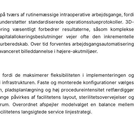
 på tværs af rutinemæssige intraoperative arbejdsgange, fordi
nderstøtter standardiserede operationsstueprotokoller. 3D-
sering væsentligt forbedrer resultaterne, såsom komplekse
pitalallokeringsbeslutninger vejer ofte den inkrementelle
turberedskab. Over tid forventes arbejdsgangsautomatisering
 avanceret billeddannelse i højere-akutmiljøer.
fordi de maksimerer fleksibiliteten i implementeringen og
 infrastrukturen. Faste og monterede konfigurationer vælges
gn, pladsplanlægning og høj procedureintensitet retfærdiggør
nge påvirkes af facilitetens layout, sterilitetsovervejelser og
rum. Overordnet afspejler modelvalget en balance mellem
ilitetens langsigtede service linjestrategi.