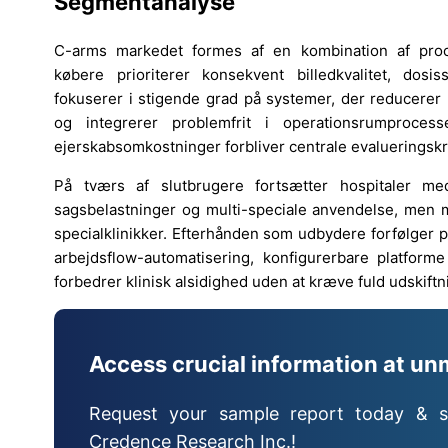
Segmentanalyse
C-arms markedet formes af en kombination af proc
købere prioriterer konsekvent billedkvalitet, dosi
fokuserer i stigende grad på systemer, der reducerer 
og integrerer problemfrit i operationsrumprocess
ejerskabsomkostninger forbliver centrale evalueringskri
På tværs af slutbrugere fortsætter hospitaler me
sagsbelastninger og multi-speciale anvendelse, men mi
specialklinikker. Efterhånden som udbydere forfølger 
arbejdsflow-automatisering, konfigurerbare platform
forbedrer klinisk alsidighed uden at kræve fuld udskiftn
Access crucial information at un
Request your sample report today & s
Credence Research Inc.!