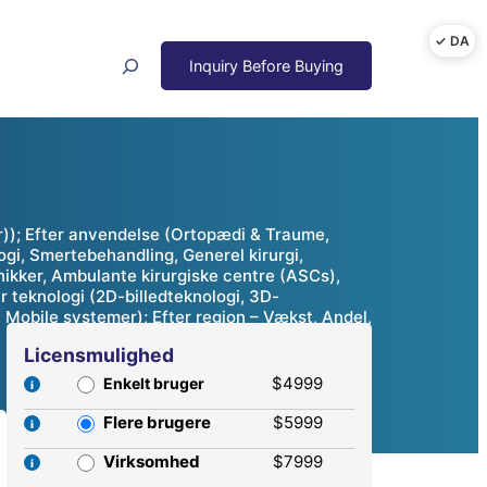
Search
)); Efter anvendelse (Ortopædi & Traume,
logi, Smertebehandling, Generel kirurgi,
inikker, Ambulante kirurgiske centre (ASCs),
r teknologi (2D-billedteknologi, 3D-
 Mobile systemer); Efter region – Vækst, Andel,
Licensmulighed
$4999
Enkelt bruger
Flere brugere
$5999
Virksomhed
$7999