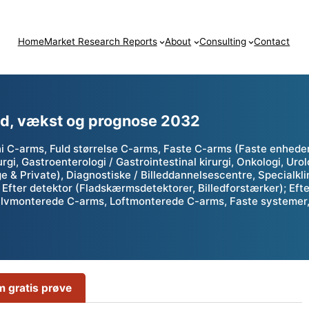
Home
Market Research Reports
About
Consulting
Contact
end, vækst og prognose 2032
 C-arms, Fuld størrelse C-arms, Faste C-arms (Faste enheder
rgi, Gastroenterologi / Gastrointestinal kirurgi, Onkologi, Uro
ge & Private), Diagnostiske / Billeddannelsescentre, Specialkl
 Efter detektor (Fladskærmsdetektorer, Billedforstærker); Efte
 (Gulvmonterede C-arms, Loftmonterede C-arms, Faste systemer,
 gratis prøve