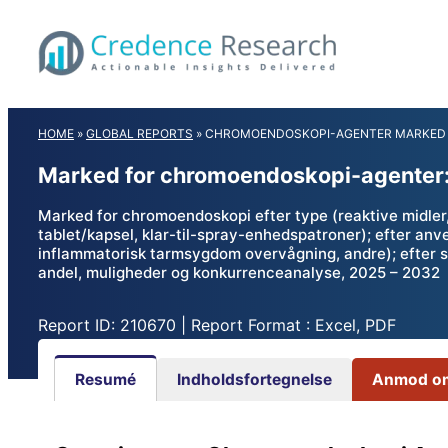
Skip
to
content
HOME
»
GLOBAL REPORTS
»
CHROMOENDOSKOPI-AGENTER MARKED
Marked for chromoendoskopi-agenter:
Marked for chromoendoskopi efter type (reaktive midler, 
tablet/kapsel, klar-til-spray-enhedspatroner); efter a
inflammatorisk tarmsygdom overvågning, andre); efter sl
andel, muligheder og konkurrenceanalyse, 2025 – 2032
Report ID: 210670 | Report Format : Excel, PDF
Resumé
Indholdsfortegnelse
Anmod om