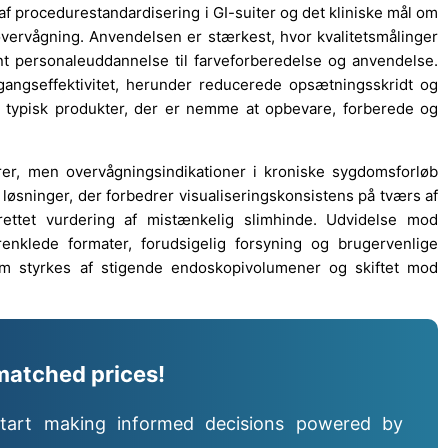
f procedurestandardisering i GI-suiter og det kliniske mål om
vervågning. Anvendelsen er stærkest, hvor kvalitetsmålinger
vent personaleuddannelse til farveforberedelse og anvendelse.
sgangseffektivitet, herunder reducerede opsætningsskridt og
r typisk produkter, der er nemme at opbevare, forberede og
rer, men overvågningsindikationer i kroniske sygdomsforløb
løsninger, der forbedrer visualiseringskonsistens på tværs af
lrettet vurdering af mistænkelig slimhinde. Udvidelse mod
renklede formater, forudsigelig forsyning og brugervenlige
 styrkes af stigende endoskopivolumener og skiftet mod
matched prices!
tart making informed decisions powered by