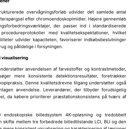
mener
ukturerede overvågningsforløb udvider det samlede antal
fterspørgsel efter chromoendoskopimidler. Højere gennemløb
ingsforbedringsværktøjer, der passer ind i standardiserede
rocedureprotokoller med kvalitetsekspektationer, hvilket
liteter udvider kapaciteten, favoriserer indkøbsbeslutninger
ug og pålidelige i forsyningen.
 visualisering
 understøtter anvendelsen af farvestoffer og kontrastmetoder,
r søger mere konsistente detektionsresultater, foretrækker
skopipraksis. Denne kvalitetsdrevne tilgang understøtter også
ntagen anvendelse. Leverandører, der tilbyder forudsigelig
el, da købere prioriterer præstationskonsistens på tværs af
 endoskopiske billedsystem 4K-opløsning og tredobbelt
n skifte mellem tre forbedrede billedtilstande LCI, BLI og den
te mere konsistent visualisering og karakterisering af læsioner