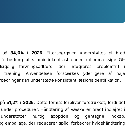
el på
34,6%
i
2025
. Efterspørgslen understøttes af bred
 forbedring af slimhindekontrast under rutinemæssige GI-
sigelig farvningsadfærd, der integreres problemfrit i
e træning. Anvendelsen forstærkes yderligere af høje
edringer kan understøtte konsistent læsionsidentifikation.
 på
51,2%
i
2025
. Dette format forbliver foretrukket, fordi det
 under procedurer. Håndtering af væske er bredt indlejret i
et understøtter hurtig adoption og gentagne indkøb.
 og emballage, der reducerer spild, forbedrer hyldehåndtering