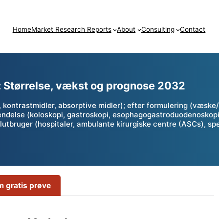
Home
Market Research Reports
About
Consulting
Contact
 Størrelse, vækst og prognose 2032
kontrastmidler, absorptive midler); efter formulering (væske/
nvendelse (koloskopi, gastroskopi, esophagogastroduodenoskop
utbruger (hospitaler, ambulante kirurgiske centre (ASCs), spe
 gratis prøve