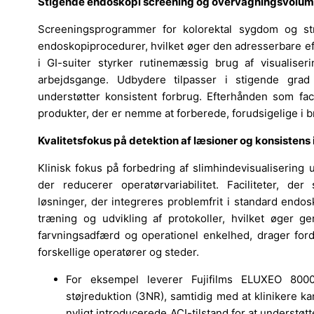
Stigende endoskopi screening og overvågningsvolu
Screeningsprogrammer for kolorektal sygdom og str
endoskopiprocedurer, hvilket øger den adresserbare e
i GI-suiter styrker rutinemæssig brug af visualiser
arbejdsgange. Udbydere tilpasser i stigende grad p
understøtter konsistent forbrug. Efterhånden som faci
produkter, der er nemme at forberede, forudsigelige i br
Kvalitetsfokus på detektion af læsioner og konsistens i
Klinisk fokus på forbedring af slimhindevisualisering
der reducerer operatørvariabilitet. Faciliteter, de
løsninger, der integreres problemfrit i standard endo
træning og udvikling af protokoller, hvilket øger ge
farvningsadfærd og operationel enkelhed, drager ford
forskellige operatører og steder.
For eksempel leverer Fujifilms ELUXEO 8000
støjreduktion (3NR), samtidig med at klinikere ka
nyligt introducerede ACI-tilstand for at understøt