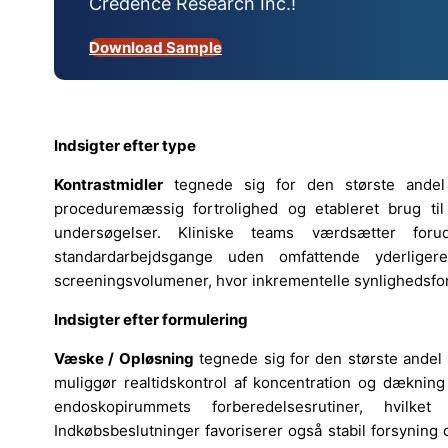
Credence Research Inc.!
Download Sample
Indsigter efter type
Kontrastmidler
tegnede sig for den største and
proceduremæssig fortrolighed og etableret brug til
undersøgelser. Kliniske teams værdsætter forud
standardarbejdsgange uden omfattende yderliger
screeningsvolumener, hvor inkrementelle synlighedsforb
Indsigter efter formulering
Væske / Opløsning
tegnede sig for den største andel
muliggør realtidskontrol af koncentration og dækning
endoskopirummets forberedelsesrutiner, hvilk
Indkøbsbeslutninger favoriserer også stabil forsyning