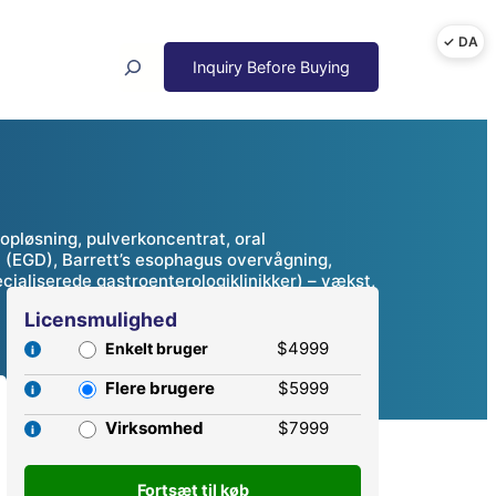
Search
opløsning, pulverkoncentrat, oral
i (EGD), Barrett’s esophagus overvågning,
cialiserede gastroenterologiklinikker) – vækst,
Licensmulighed
$4999
Enkelt bruger
Flere brugere
$5999
Virksomhed
$7999