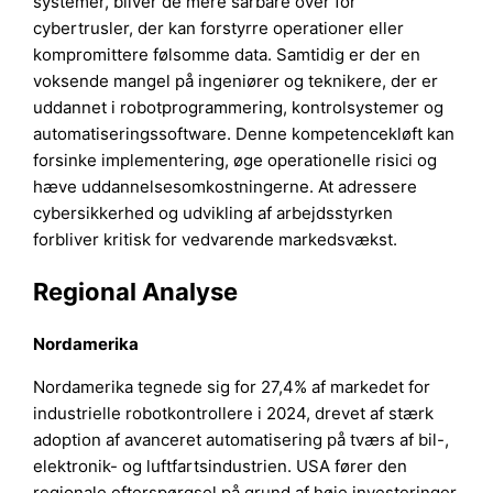
systemer, bliver de mere sårbare over for
cybertrusler, der kan forstyrre operationer eller
kompromittere følsomme data. Samtidig er der en
voksende mangel på ingeniører og teknikere, der er
uddannet i robotprogrammering, kontrolsystemer og
automatiseringssoftware. Denne kompetencekløft kan
forsinke implementering, øge operationelle risici og
hæve uddannelsesomkostningerne. At adressere
cybersikkerhed og udvikling af arbejdsstyrken
forbliver kritisk for vedvarende markedsvækst.
Regional Analyse
Nordamerika
Nordamerika tegnede sig for 27,4% af markedet for
industrielle robotkontrollere i 2024, drevet af stærk
adoption af avanceret automatisering på tværs af bil-,
elektronik- og luftfartsindustrien. USA fører den
regionale efterspørgsel på grund af høje investeringer