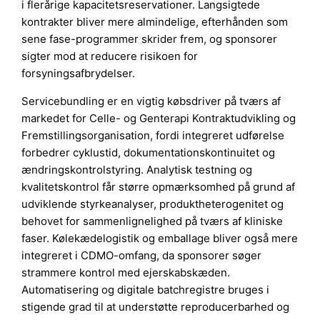
i flerårige kapacitetsreservationer. Langsigtede
kontrakter bliver mere almindelige, efterhånden som
sene fase-programmer skrider frem, og sponsorer
sigter mod at reducere risikoen for
forsyningsafbrydelser.
Servicebundling er en vigtig købsdriver på tværs af
markedet for Celle- og Genterapi Kontraktudvikling og
Fremstillingsorganisation, fordi integreret udførelse
forbedrer cyklustid, dokumentationskontinuitet og
ændringskontrolstyring. Analytisk testning og
kvalitetskontrol får større opmærksomhed på grund af
udviklende styrkeanalyser, produktheterogenitet og
behovet for sammenlignelighed på tværs af kliniske
faser. Kølekædelogistik og emballage bliver også mere
integreret i CDMO-omfang, da sponsorer søger
strammere kontrol med ejerskabskæden.
Automatisering og digitale batchregistre bruges i
stigende grad til at understøtte reproducerbarhed og