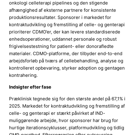
onkologi celleterapi pipelines og den stigende
afhængighed af eksterne partnere for konsistente
produktionsresultater. Sponsorer i markedet for
kontraktudvikling og fremstilling af celle- og genterapi
prioriterer CDMO’er, der kan levere standardiserede
enhedsoperationer, uddannet personale og robust
frigivelsestestning for patient- eller donorafledte
materialer. CDMO-platforme, der tilbyder end-to-end
arbejdsforløb på tværs af cellebehandling, analyse og
kontrolleret opbevaring, styrker adoption og gentagen
kontrahering.
Indsigter efter fase
Præklinisk tegnede sig for den største andel på 67,1% i
2025. Markedet for kontraktudvikling og fremstilling af
celle- og genterapi er stærkt påvirket af IND-
muliggørende arbejde, hvor sponsorer har brug for
hurtige iterationscyklusser, platformudvikling og tidlig
GMP-parathed. Efterspørgslen efter outsourcing