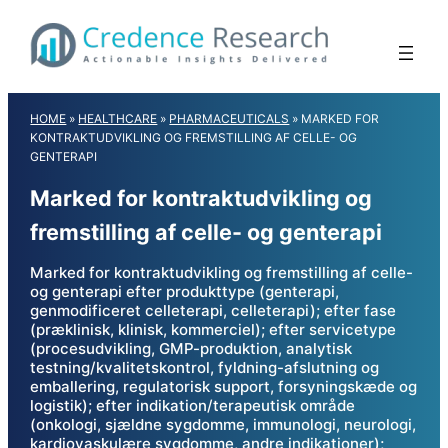
Skip
to
content
HOME
»
HEALTHCARE
»
PHARMACEUTICALS
»
MARKED FOR
KONTRAKTUDVIKLING OG FREMSTILLING AF CELLE- OG
GENTERAPI
Marked for kontraktudvikling og
fremstilling af celle- og genterapi
Marked for kontraktudvikling og fremstilling af celle-
og genterapi efter produkttype (genterapi,
genmodificeret celleterapi, celleterapi); efter fase
(præklinisk, klinisk, kommerciel); efter servicetype
(procesudvikling, GMP-produktion, analytisk
testning/kvalitetskontrol, fyldning-afslutning og
emballering, regulatorisk support, forsyningskæde og
logistik); efter indikation/terapeutisk område
(onkologi, sjældne sygdomme, immunologi, neurologi,
kardiovaskulære sygdomme, andre indikationer);