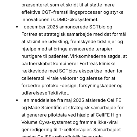
præsenteret som et skridt til at støtte mere
effektive CGT-fremstillingsprocesser og styrke
innovationen i CDMO-økosystemet.
I december 2025 annoncerede SCTbio og
Fortrea et strategisk samarbejde med det formål
at strømline udvikling, fremskynde tidslinjer og
hjælpe med at bringe avancerede terapier
hurtigere til patienter. Virksomhederne sagde, at
partnerskabet kombinerer Fortreas kliniske
rækkevidde med SCTbios ekspertise inden for
celleterapi, virale vektorer og aferese for at
forbedre protokol-design, forsyningskæder og
udførelseseffektivitet.
I en meddelelse fra maj 2025 afslørede CellFE
og Made Scientific et strategisk samarbejde for
at generere pilotdata ved hjælp af CellFE High
Volume Cyva-systemet og fremme ikke-viral
genredigering til T-celleterapier. Samarbejdet
samler CellFEs mikrofluidik-baserede