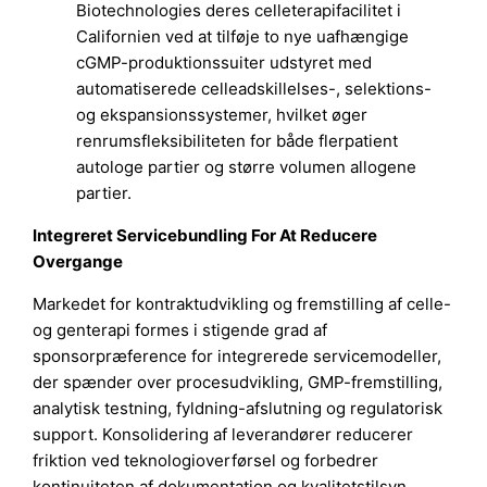
Biotechnologies deres celleterapifacilitet i
Californien ved at tilføje to nye uafhængige
cGMP-produktionssuiter udstyret med
automatiserede celleadskillelses-, selektions-
og ekspansionssystemer, hvilket øger
renrumsfleksibiliteten for både flerpatient
autologe partier og større volumen allogene
partier.
Integreret Servicebundling For At Reducere
Overgange
Markedet for kontraktudvikling og fremstilling af celle-
og genterapi formes i stigende grad af
sponsorpræference for integrerede servicemodeller,
der spænder over procesudvikling, GMP-fremstilling,
analytisk testning, fyldning-afslutning og regulatorisk
support. Konsolidering af leverandører reducerer
friktion ved teknologioverførsel og forbedrer
kontinuiteten af dokumentation og kvalitetstilsyn.