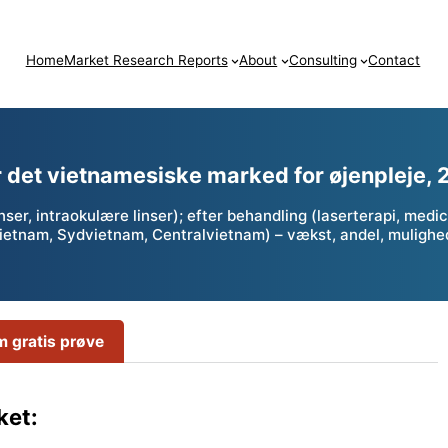
Home
Market Research Reports
About
Consulting
Contact
r det vietnamesiske marked for øjenpleje,
ser, intraokulære linser); efter behandling (laserterapi, medici
Nordvietnam, Sydvietnam, Centralvietnam) – vækst, andel, muli
 gratis prøve
ket: