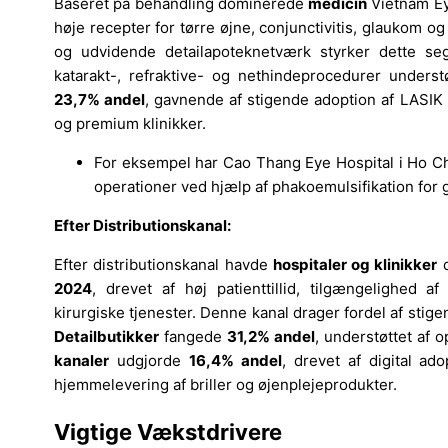
Baseret på behandling dominerede
medicin
Vietnam E
høje recepter for tørre øjne, conjunctivitis, glaukom o
og udvidende detailapoteknetværk styrker dette s
katarakt-, refraktive- og nethindeprocedurer understø
23,7% andel
, gavnende af stigende adoption af LASIK 
og premium klinikker.
For eksempel har Cao Thang Eye Hospital i Ho Chi
operationer ved hjælp af phakoemulsifikation for
Efter Distributionskanal:
Efter distributionskanal havde
hospitaler og klinikker
d
2024
, drevet af høj patienttillid, tilgængelighed 
kirurgiske tjenester. Denne kanal drager fordel af stigen
Detailbutikker
fangede
31,2% andel
, understøttet af 
kanaler
udgjorde
16,4% andel
, drevet af digital ad
hjemmelevering af briller og øjenplejeprodukter.
Vigtige Vækstdrivere