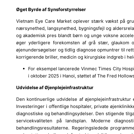
Øget Byrde af Synsforstyrrelser
Vietnam Eye Care Market oplever stærk vækst på grun
nærsynethed, langsynethed, bygningsfejl og aldersrela
og akademisk pres blandt børn og unge voksne accelere
øger yderligere forekomsten af grå stær, glaukom o
øjenundersøgelser og tidlig diagnose opmuntrer til rett
korrigerende briller, medicin og kirurgiske indgreb i he
For eksempel lancerede Vinmec Times City Hospit
i oktober 2025 i Hanoi, støttet af The Fred Hollo
Udvidelse af Øjenplejeinfrastruktur
Den kontinuerlige udvidelse af øjenplejeinfrastruktur 
Investeringer i offentlige hospitaler, private øjenklini
diagnostiske og behandlingsydelser. Den stigende til
servicekvaliteten på landsplan. Moderne diagnost
behandlingsresultaterne. Regeringsledede programme