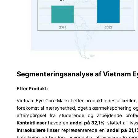
Segmenteringsanalyse af Vietnam E
Efter Produkt:
Vietnam Eye Care Market efter produkt ledes af
briller
,
forekomst af nærsynethed, øget skærmeksponering og
efterspørgsel fra studerende og arbejdende profe
Kontaktlinser
havde en
andel på 32,1%
, støttet af li
Intraokulære linser
repræsenterede en
andel på 21,
befolkning og bredere anvendelse af avancerede monof