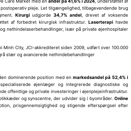
ye Care Market med en
andel på 41,6% i 2024
, understøttet af
g postoperativ pleje. Let tilgængelighed, tilbagevendende brug
egment.
Kirurgi
udgjorde
34,7% andel
, drevet af voksende
ttet af forbedret kirurgisk infrastruktur.
Laserterapi
havde
og nethindelaserbehandlinger, især på private øjenhospitaler
 Minh City, JCI-akkrediteret siden 2009, udført over 100.000
 grå stær og avancerede nethindebehandlinger
en dominerende position med en
markedsandel på 52,4% i
af specialiserede øjenlæger og integrerede diagnostiske og
de offentlige og private investeringer i øjenplejeinfrastruktur.
optikkæder og synscentre, der udvider sig i byområder.
Online
option, prisgennemsigtighed og stigende efterspørgsel efter