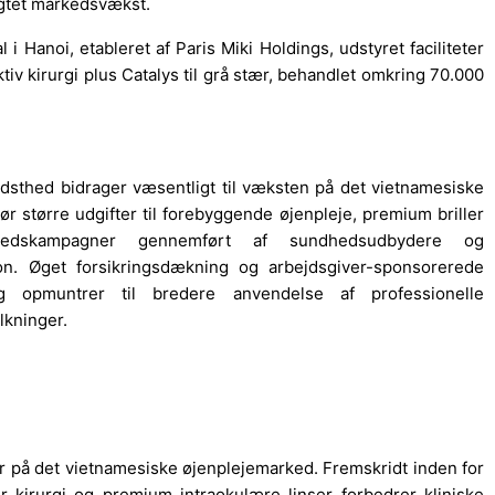
igtet markedsvækst.
i Hanoi, etableret af Paris Miki Holdings, udstyret faciliteter
tiv kirurgi plus Catalys til grå stær, behandlet omkring 70.000
dsthed bidrager væsentligt til væksten på det vietnamesiske
r større udgifter til forebyggende øjenpleje, premium briller
thedskampagner gennemført af sundhedsudbydere og
ion. Øget forsikringsdækning og arbejdsgiver-sponsorerede
g opmuntrer til bredere anvendelse af professionelle
lkninger.
 på det vietnamesiske øjenplejemarked. Fremskridt inden for
r kirurgi og premium intraokulære linser forbedrer kliniske