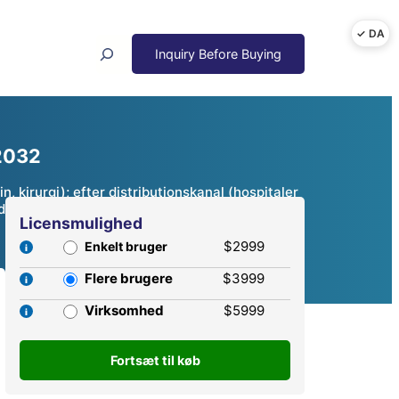
Search
 2032
n, kirurgi); efter distributionskanal (hospitaler
gheder og konkurrenceanalyse, 2024 – 2032
Licensmulighed
$2999
Enkelt bruger
Flere brugere
$3999
Virksomhed
$5999