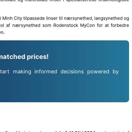
 Minh City tilpassede linser til nærsynethed, langsynethed og
rol af nærsynethed som Rodenstock MyCon for at forbedre
yn.
matched prices!
tart making informed decisions powered by