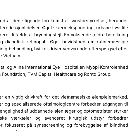
d af den stigende forekomst af synsforstyrrelser, herunder
terede øjenlidelser. Øget skærmeksponering, urbane livsstile
rer tilfælde af brydningsfejl. En voksende ældre befolkning
g diabetisk retinopati. Øget bevidsthed om rutinemæssige
idig behandling, hvilket driver vedvarende efterspørgsel efter
le Vietnam.
al og Alina International Eye Hospital en Myopi Kontrolenhed
ws Foundation, TVM Capital Healthcare og Rohto Group.
er en vigtig drivkraft for det vietnamesiske øjenplejemarked.
kker og specialiserede oftalmologicentre forbedrer adgangen til
gængelighed af uddannede øjenlæger og optometrister styrker
iske værktøjer og avanceret kirurgisk udstyr forbedrer
r fokuseret på synsscreening og forebyggelse af blindhed