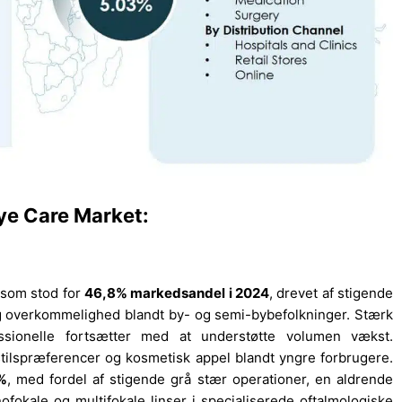
ye Care Market:
 som stod for
46,8% markedsandel i 2024
, drevet af stigende
 overkommelighed blandt by- og semi-bybefolkninger. Stærk
ssionelle fortsætter med at understøtte volumen vækst.
vsstilspræferencer og kosmetisk appel blandt yngre forbrugere.
1%
, med fordel af stigende grå stær operationer, en aldrende
okale og multifokale linser i specialiserede oftalmologiske