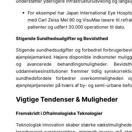
understøtter yderligere infrastrukturudvikling og langs
For eksempel har Japan International Eye Hospital 
med Carl Zeiss Mel 90 og VisuMax lasere til refrak
patienter og udført 30.000 operationer til dato.​
Stigende Sundhedsudgifter og Bevidsthed
Stigende sundhedsudgifter og forbedret forbrugerbevi
øjenplejemarked. Højere disponible indkomster muliggø
og avancerede behandlingsmuligheder. Bevids
uddannelsesinstitutioner fremmer tidlig synskorrekt
sundhedsfordele forbedrer overkommeligheden o
øjenplejetjenester på tværs af by- og semi-urbane befo
Vigtige Tendenser & Muligheder
Fremskridt i Oftalmologiske Teknologier
Teknologisk innovation skaber stærke vækstmuligheder
laserbaseret synskorrektion, minimalt invasiv grå stæ