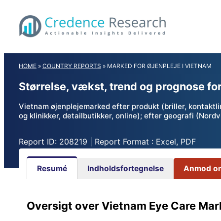
Skip
to
content
HOME
»
COUNTRY REPORTS
»
MARKED FOR ØJENPLEJE I VIETNAM
Størrelse, vækst, trend og prognose fo
Vietnam øjenplejemarked efter produkt (briller, kontaktlin
og klinikker, detailbutikker, online); efter geografi (
Report ID: 208219 | Report Format : Excel, PDF
Resumé
Indholdsfortegnelse
Anmod om
Oversigt over Vietnam Eye Care Mar