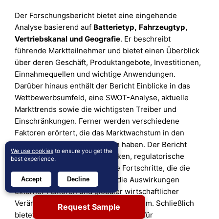
Der Forschungsbericht bietet eine eingehende
Analyse basierend auf
Batterietyp
,
Fahrzeugtyp,
Vertriebskanal
und
Geografie
. Er beschreibt
führende Marktteilnehmer und bietet einen Überblick
über deren Geschäft, Produktangebote, Investitionen,
Einnahmequellen und wichtige Anwendungen.
Darüber hinaus enthält der Bericht Einblicke in das
Wettbewerbsumfeld, eine SWOT-Analyse, aktuelle
Markttrends sowie die wichtigsten Treiber und
Einschränkungen. Ferner werden verschiedene
Faktoren erörtert, die das Marktwachstum in den
letzten Jahren vorangetrieben haben. Der Bericht
We use cookies
to ensure you get the
untersucht auch Marktdynamiken, regulatorische
best experience.
Szenarien und technologische Fortschritte, die die
Branche prägen. Er bewertet die Auswirkungen
Accept
Decline
externer Faktoren und globaler wirtschaftlicher
Veränderungen auf das Marktwachstum. Schließlich
Request Sample
bietet er strategische Empfehlungen für