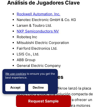
Análisis de Jugadores Clave
Rockwell Automation, Inc.
Nanotec Electronic GmbH & Co. KG
Larsen & Toubro Ltd.
NXP Semiconductors NV
Roboteq Inc
Mitsubishi Electric Corporation
Fairford Electronics Ltd.
LSIS Co., Ltd.
ABB Group
General Electric Company
We use cookies
to ensure you get the
Desarrollos Recientes
best experience.
Accept
Decline
En diciembre de 2025, Mikroe lanzó la placa
BLDC FOC 2 Click, una solución compacta de
control de motores diseñada para ofrecer un
Request Sample
rendimiento suave y eficiente para motores