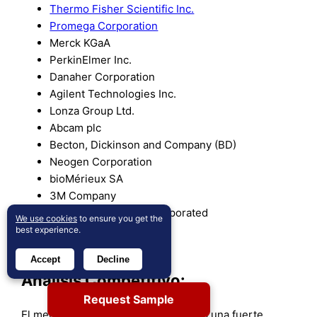
Thermo Fisher Scientific Inc.
Promega Corporation
Merck KGaA
PerkinElmer Inc.
Danaher Corporation
Agilent Technologies Inc.
Lonza Group Ltd.
Abcam plc
Becton, Dickinson and Company (BD)
Neogen Corporation
bioMérieux SA
3M Company
Quest Diagnostics Incorporated
We use cookies
to ensure you get the
Biotium Inc.
best experience.
Hygiena LLC
Accept
Decline
Análisis Competitivo:
Request Sample
El mercado de ensayos ATP presenta una fuerte