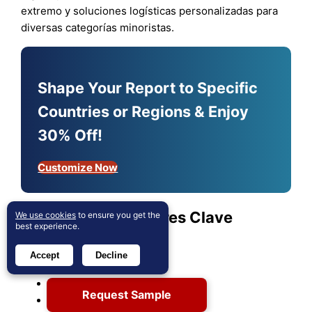
extremo y soluciones logísticas personalizadas para
diversas categorías minoristas.
Shape Your Report to Specific
Countries or Regions & Enjoy
30% Off!
Customize Now
Análisis de Jugadores Clave
We use cookies
to ensure you get the
best experience.
DHL International GmbH
Accept
Decline
Schneider
APL Logistics Ltd
Request Sample
C.H. Robinson Worldwide, Inc.