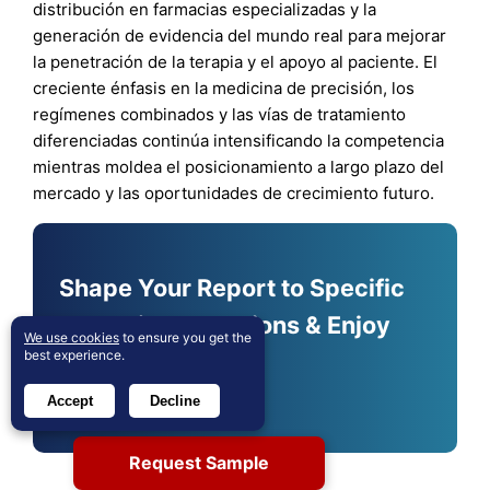
distribución en farmacias especializadas y la
generación de evidencia del mundo real para mejorar
la penetración de la terapia y el apoyo al paciente. El
creciente énfasis en la medicina de precisión, los
regímenes combinados y las vías de tratamiento
diferenciadas continúa intensificando la competencia
mientras moldea el posicionamiento a largo plazo del
mercado y las oportunidades de crecimiento futuro.
Shape Your Report to Specific
Countries or Regions & Enjoy
We use cookies
to ensure you get the
best experience.
30% Off!
Accept
Decline
Customize Now
Request Sample