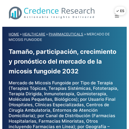
Skip
to
content
HOME
»
HEALTHCARE
»
PHARMACEUTICALS
»
MERCADO DE
MICOSIS FUNGOIDE
Tamaño, participación, crecimiento
y pronóstico del mercado de la
micosis fungoide 2032
Mercado de Micosis Fungoide por Tipo de Terapia
(Terapias Tópicas, Terapias Sistémicas, Fototerapia,
Terapia Dirigida, Inmunoterapia, Quimioterapia,
Moléculas Pequeñas, Biológicos); por Usuario Final
(Hospitales, Clínicas Especializadas, Centros de
Cirugía Ambulatoria, Entornos de Atención
Domiciliaria); por Canal de Distribución (Farmacias
Hospitalarias, Farmacias Minoristas, Otros
incluyendo Farmacias en Línea); por Geografía –