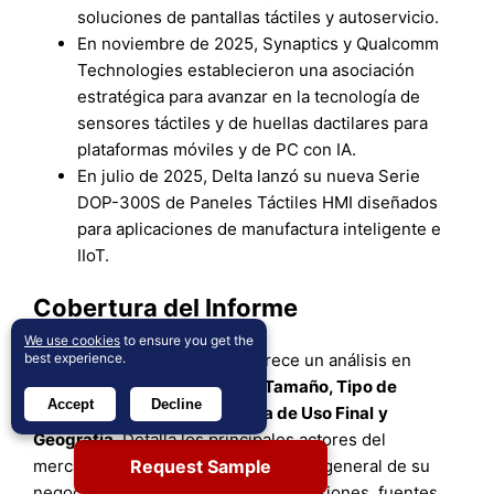
soluciones de pantallas táctiles y autoservicio.
En noviembre de 2025, Synaptics y Qualcomm
Technologies establecieron una asociación
estratégica para avanzar en la tecnología de
sensores táctiles y de huellas dactilares para
plataformas móviles y de PC con IA.
En julio de 2025, Delta lanzó su nueva Serie
DOP-300S de Paneles Táctiles HMI diseñados
para aplicaciones de manufactura inteligente e
IIoT.
Cobertura del Informe
We use cookies
to ensure you get the
best experience.
El informe de investigación ofrece un análisis en
profundidad basado en
Tipo
,
Tamaño, Tipo de
Accept
Decline
Material, Aplicación, Industria de Uso Final
y
Geografía
. Detalla los principales actores del
Request Sample
mercado, proporcionando una visión general de su
negocio, ofertas de productos, inversiones, fuentes