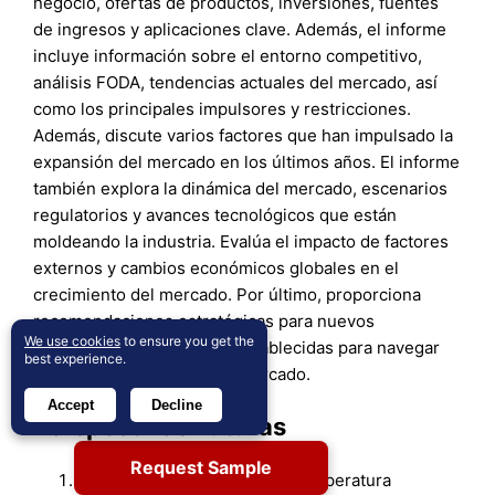
negocio, ofertas de productos, inversiones, fuentes
de ingresos y aplicaciones clave. Además, el informe
incluye información sobre el entorno competitivo,
análisis FODA, tendencias actuales del mercado, así
como los principales impulsores y restricciones.
Además, discute varios factores que han impulsado la
expansión del mercado en los últimos años. El informe
también explora la dinámica del mercado, escenarios
regulatorios y avances tecnológicos que están
moldeando la industria. Evalúa el impacto de factores
externos y cambios económicos globales en el
crecimiento del mercado. Por último, proporciona
recomendaciones estratégicas para nuevos
We use cookies
to ensure you get the
participantes y empresas establecidas para navegar
best experience.
por las complejidades del mercado.
Accept
Decline
Perspectivas Futuras
Request Sample
El mercado de sensores de temperatura