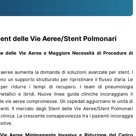
Stent delle Vie Aeree/Stent Polmonari
ne delle Vie Aeree e Maggiore Necessità di Procedure di
 aeree aumenta la domanda di soluzioni avanzate per stent. I
 un supporto strutturato per ripristinare il flusso d’aria. Le
 per ridurre i tempi di recupero. I team di pneumologia
metallici e ibridi. Nuove linee guida cliniche incoraggiano il
 le vie aeree compromesse. Gli ospedali aggiornano le unità di
enti. Il mercato degli Stent delle Vie Aeree/Stent Polmonari
clinica. La crescente consapevolezza tra i pazienti incoraggia
stive.
e Vie Aeree Minimamente Invasiva e Riduzione del Carico