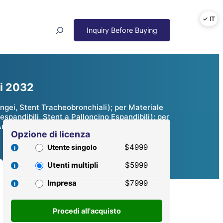
Search
ni 2032
ingei, Stent Tracheobronchiali); per Materiale
oespandibili, Stent a Palloncino Espandibili); per
 Analisi Competitiva, 2024 – 2032
Opzione di licenza
$4999
Utente singolo
Utenti multipli
$5999
Impresa
$7999