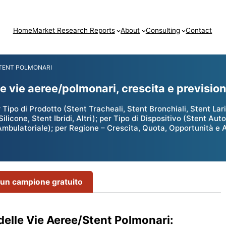
Home
Market Research Reports
About
Consulting
Contact
STENT POLMONARI
le vie aeree/polmonari, crescita e previsio
Tipo di Prodotto (Stent Tracheali, Stent Bronchiali, Stent Lar
Silicone, Stent Ibridi, Altri); per Tipo di Dispositivo (Stent Aut
 Ambulatoriale); per Regione – Crescita, Quota, Opportunità e
 un campione gratuito
delle Vie Aeree/Stent Polmonari: