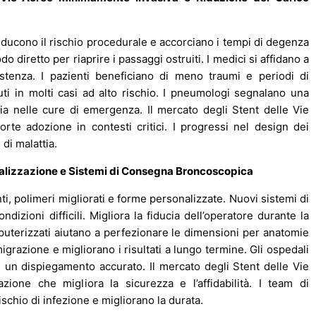
 riducono il rischio procedurale e accorciano i tempi di degenza
 diretto per riaprire i passaggi ostruiti. I medici si affidano a
sistenza. I pazienti beneficiano di meno traumi e periodi di
tuti in molti casi ad alto rischio. I pneumologi segnalano una
 nelle cure di emergenza. Il mercato degli Stent delle Vie
rte adozione in contesti critici. I progressi nel design dei
di malattia.
onalizzazione e Sistemi di Consegna Broncoscopica
nti, polimeri migliorati e forme personalizzate. Nuovi sistemi di
zioni difficili. Migliora la fiducia dell’operatore durante la
puterizzati aiutano a perfezionare le dimensioni per anatomie
 migrazione e migliorano i risultati a lungo termine. Gli ospedali
 un dispiegamento accurato. Il mercato degli Stent delle Vie
zione che migliora la sicurezza e l’affidabilità. I team di
schio di infezione e migliorano la durata.