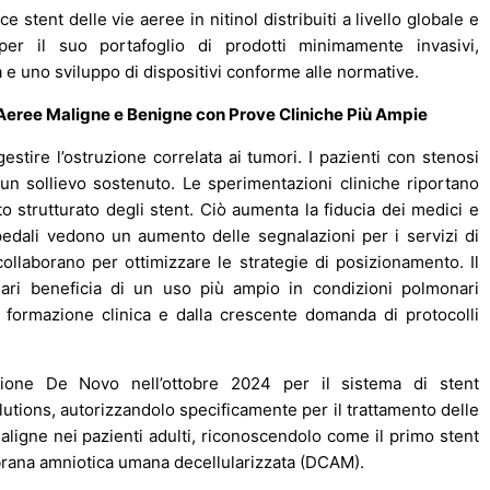
stent delle vie aeree in nitinol distribuiti a livello globale e
per il suo portafoglio di prodotti minimamente invasivi,
 e uno sviluppo di dispositivi conforme alle normative.
e Aeree Maligne e Benigne con Prove Cliniche Più Ampie
gestire l’ostruzione correlata ai tumori. I pazienti con stenosi
n sollievo sostenuto. Le sperimentazioni cliniche riportano
o strutturato degli stent. Ciò aumenta la fiducia dei medici e
spedali vedono un aumento delle segnalazioni per i servizi di
 collaborano per ottimizzare le strategie di posizionamento. Il
ari beneficia di un uso più ampio in condizioni polmonari
 formazione clinica e dalla crescente domanda di protocolli
ione De Novo nell’ottobre 2024 per il sistema di stent
tions, autorizzandolo specificamente per il trattamento delle
ligne nei pazienti adulti, riconoscendolo come il primo stent
mbrana amniotica umana decellularizzata (DCAM).