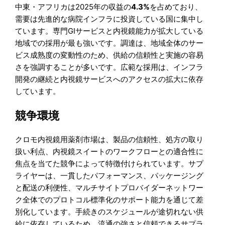
中東・アフリカは2025年の収益の
4.3%
を占めており、
需要は先進的な病院インフラに投資している国に集中し
ています。専門GIサービスと内視鏡能力が拡大している
地域での採用が最も強いです。調達は、地域全体のサー
ビス成熟度の変動性のため、供給の信頼性と実施の容易
さを強調することが多いです。広範な採用は、インフラ
開発の継続と内視鏡サービスへのアクセスの拡大に依存
しています。
競争環境
クロモ内視鏡用薬剤市場は、製品の信頼性、処方の取り
扱い利点、内視鏡スイートのワークフローとの適合性に
焦点を当てた競争によって特徴付けられています。サプ
ライヤーは、一貫したパフォーマンス、パッケージング
と配送の利便性、マルチサイトプロバイダーネットワー
ク全体でのプロトコル標準化のサポート能力を通じて差
別化しています。手続きのスケジュールが途切れない供
給に依存しているため、流通の強さと信頼できるサプラ