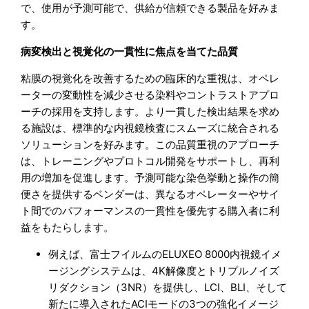
で、使用が予測可能で、供給が信頼できる製品を好みま
す。
病変検出と視覚化の一貫性に焦点を当てた品質
粘膜の視覚化を改善するための臨床的な重視は、オペレ
ーターの変動性を減少させる染料やコントラストアプロ
ーチの採用を支持します。より一貫した検出結果を求め
る施設は、標準的な内視鏡検査にスムーズに統合される
ソリューションを好みます。この品質重視のアプローチ
は、トレーニングやプロトコル開発をサポートし、再利
用の増加を促進します。予測可能な染色挙動と操作の簡
便さを提供するベンダーは、異なるオペレーターやサイ
ト間でのパフォーマンスの一貫性を優先する購入者に利
益をもたらします。
例えば、富士フイルムのELUXEO 8000内視鏡イメ
ージングシステムは、4K解像度とトリプルノイズ
リダクション（3NR）を提供し、LCI、BLI、そして
新たに導入されたACIモードの3つの強化イメージ