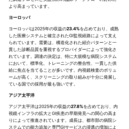
より高まっています。
ヨーロッパ
ヨーロッパは2025年の収益の
23.4%
を占めており、成熟
した医療システムと確立されたGI監視経路によって支え
られています。需要は、構造化された紹介パターンと一
貫した診断品質を重視するプロバイダーによって強化さ
れています。調達の決定は、特に大規模な病院システム
において、標準化、トレーニングの整合性、一貫した供
給に焦点を当てることが多いです。内視鏡検査のボリュ
ームが高く、スクリーニングの取り組みが十分に発展し
ている国での採用が最も強いです。
アジア太平洋
アジア太平洋は2025年の収益の
27.8%
を占めており、内
視鏡インフラの拡大とGI疾患の早期発見への関心の高ま
りによって推進されています。成長は、都市部の病院シ
ステムでの能力追加と専門GIサービスの浸透の増加によ