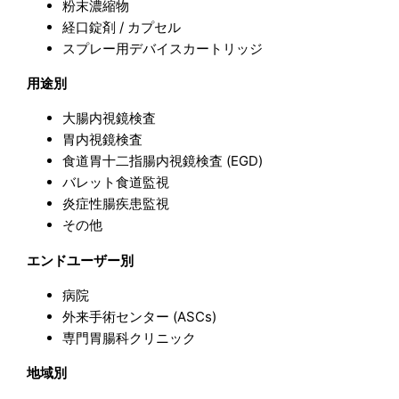
粉末濃縮物
経口錠剤 / カプセル
スプレー用デバイスカートリッジ
用途別
大腸内視鏡検査
胃内視鏡検査
食道胃十二指腸内視鏡検査 (EGD)
バレット食道監視
炎症性腸疾患監視
その他
エンドユーザー別
病院
外来手術センター (ASCs)
専門胃腸科クリニック
地域別