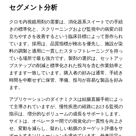
セグメント分析
クロモ内視鏡用剤の需要は、消化器系スイートでの手続
きの標準化と、スクリーニングおよび監視中の病変の目
立ちやすさを改善するという臨床目標によって形作られ
ています。採用は、品質指標が検出を優先し、施設が染
料の調製と適用に一貫したスタッフトレーニングを持っ
ている場所で最も強力です。製剤の選択は、セットアッ
プステップの削減と標準化された投与を含む作業効率と
ますます一致しています。購入者の好みは通常、手続き
時間を中断せずに保管、準備、投与が容易な製品を好み
ます。
アプリケーションのダイナミクスは結腸直腸手術によっ
て主導されていますが、慢性疾患の経路における監視の
指示は、増分的なボリュームの成長をサポートします。
サイトは、オペレーター間での視覚化の一貫性を向上さ
せ、変動を減らし、疑わしい粘膜のターゲット評価をサ
ポートするソリューションを求めています。外来設定へ