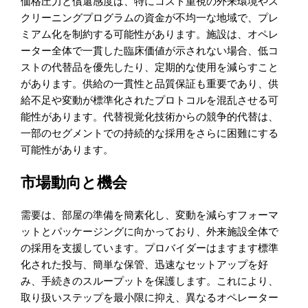
価格圧力と償還感度は、特にコスト重視の外来環境やス
クリーニングプログラムの資金が不均一な地域で、プレ
ミアム化を制約する可能性があります。施設は、オペレ
ーター全体で一貫した臨床価値が示されない場合、低コ
ストの代替品を優先したり、定期的な使用を減らすこと
があります。供給の一貫性と品質保証も重要であり、供
給不足や変動が標準化されたプロトコルを混乱させる可
能性があります。代替視覚化技術からの競争的代替は、
一部のセグメントでの持続的な採用をさらに困難にする
可能性があります。
市場動向と機会
需要は、部屋の準備を簡素化し、変動を減らすフォーマ
ットとパッケージングに向かっており、外来施設全体で
の採用を支援しています。プロバイダーはますます標準
化された投与、簡単な保管、迅速なセットアップを好
み、手続きのスループットを保護します。これにより、
取り扱いステップを最小限に抑え、異なるオペレーター