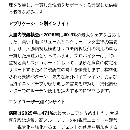
理を改善し、一貫した性能をサポートする安定した供給
と包装を好みます。
アプリケーション別インサイト
大腸内視鏡検査
は
2025年
に
49.3%
の最大シェアを占めま
した。高い手順ボリュームとスクリーニング主導の需要
により、大腸内視鏡検査はクロモ内視鏡剤の利用の最も
一貫した推進力となっています。プロバイダーは、特に
監視と高リスクコホートにおいて、微妙な病変の特定を
サポートするために視認性の向上を優先します。標準化
された実践パターン、強力な紹介パイプライン、および
品質イニシアチブが繰り返しの需要を維持し、消化器セ
ンターでのルーチン使用を拡大するのに役立ちます。
エンドユーザー別インサイト
病院
は
2025年
に
47.1%
の最大シェアを占めました。大規
模施設は通常、高スループットの内視鏡ユニットを運営
し、視覚化を強化するエージェントの使用を増加させる