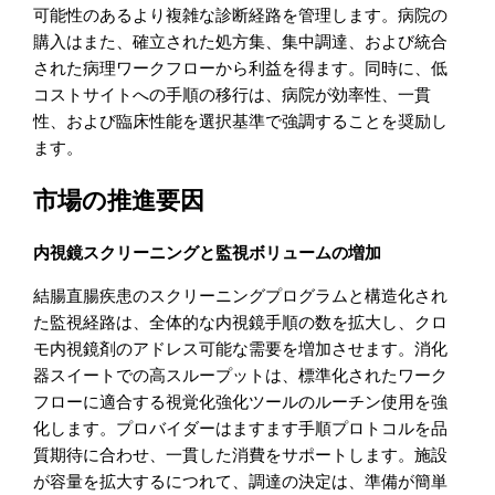
可能性のあるより複雑な診断経路を管理します。病院の
購入はまた、確立された処方集、集中調達、および統合
された病理ワークフローから利益を得ます。同時に、低
コストサイトへの手順の移行は、病院が効率性、一貫
性、および臨床性能を選択基準で強調することを奨励し
ます。
市場の推進要因
内視鏡スクリーニングと監視ボリュームの増加
結腸直腸疾患のスクリーニングプログラムと構造化され
た監視経路は、全体的な内視鏡手順の数を拡大し、クロ
モ内視鏡剤のアドレス可能な需要を増加させます。消化
器スイートでの高スループットは、標準化されたワーク
フローに適合する視覚化強化ツールのルーチン使用を強
化します。プロバイダーはますます手順プロトコルを品
質期待に合わせ、一貫した消費をサポートします。施設
が容量を拡大するにつれて、調達の決定は、準備が簡単