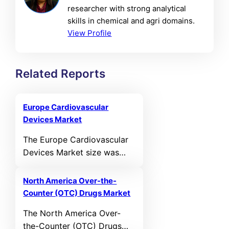
researcher with strong analytical
skills in chemical and agri domains.
View Profile
Related Reports
Europe Cardiovascular
Devices Market
The Europe Cardiovascular
Devices Market size was
valued at USD 11,331.07 MN
in 2021 and reached USD
North America Over-the-
14,497.23 MN in 2025. It is
Counter (OTC) Drugs Market
anticipated to reach USD
The North America Over-
23,398.08 MN by 2032,
the-Counter (OTC) Drugs
growing at a CAGR of 5.97%