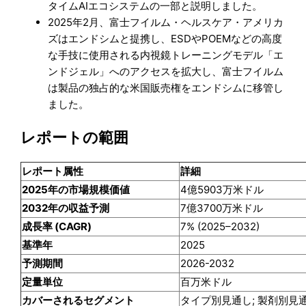
タイムAIエコシステムの一部と説明しました。
2025年2月、富士フイルム・ヘルスケア・アメリカ
ズはエンドシムと提携し、ESDやPOEMなどの高度
な手技に使用される内視鏡トレーニングモデル「エ
ンドジェル」へのアクセスを拡大し、富士フイルム
は製品の独占的な米国販売権をエンドシムに移管し
ました。
レポートの範囲
レポート属性
詳細
2025年の市場規模価値
4億5903万米ドル
2032年の収益予測
7億3700万米ドル
成長率 (CAGR)
7% (2025–2032)
基準年
2025
予測期間
2026-2032
定量単位
百万米ドル
カバーされるセグメント
タイプ別見通し; 製剤別見