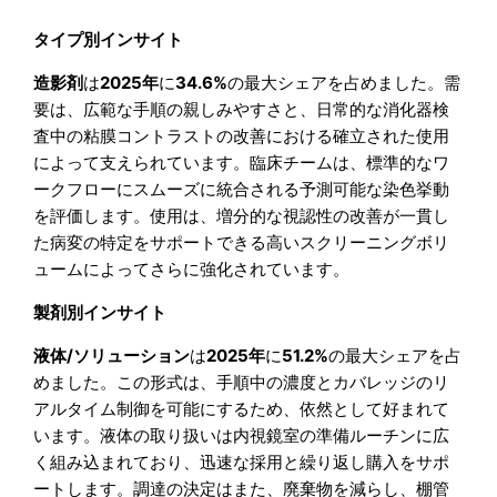
タイプ別インサイト
造影剤
は
2025年
に
34.6%
の最大シェアを占めました。需
要は、広範な手順の親しみやすさと、日常的な消化器検
査中の粘膜コントラストの改善における確立された使用
によって支えられています。臨床チームは、標準的なワ
ークフローにスムーズに統合される予測可能な染色挙動
を評価します。使用は、増分的な視認性の改善が一貫し
た病変の特定をサポートできる高いスクリーニングボリ
ュームによってさらに強化されています。
製剤別インサイト
液体/ソリューション
は
2025年
に
51.2%
の最大シェアを占
めました。この形式は、手順中の濃度とカバレッジのリ
アルタイム制御を可能にするため、依然として好まれて
います。液体の取り扱いは内視鏡室の準備ルーチンに広
く組み込まれており、迅速な採用と繰り返し購入をサポ
ートします。調達の決定はまた、廃棄物を減らし、棚管