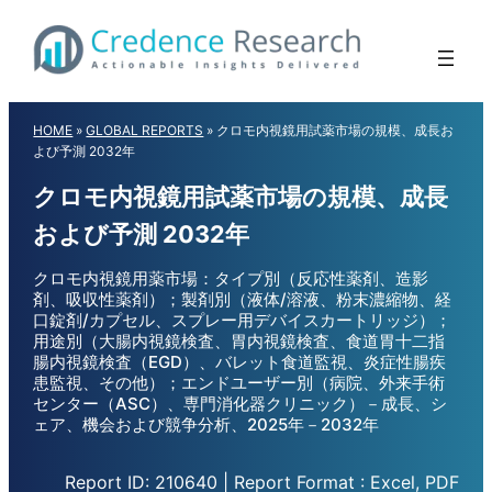
Skip
to
content
HOME
»
GLOBAL REPORTS
»
クロモ内視鏡用試薬市場の規模、成長お
よび予測 2032年
クロモ内視鏡用試薬市場の規模、成長
および予測 2032年
クロモ内視鏡用薬市場：タイプ別（反応性薬剤、造影
剤、吸収性薬剤）；製剤別（液体/溶液、粉末濃縮物、経
口錠剤/カプセル、スプレー用デバイスカートリッジ）；
用途別（大腸内視鏡検査、胃内視鏡検査、食道胃十二指
腸内視鏡検査（EGD）、バレット食道監視、炎症性腸疾
患監視、その他）；エンドユーザー別（病院、外来手術
センター（ASC）、専門消化器クリニック）－成長、シ
ェア、機会および競争分析、2025年－2032年
Report ID: 210640 | Report Format : Excel, PDF