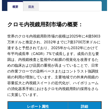
概要
目次
クロモ内視鏡用剤市場の概要：
世界のクロモ内視鏡用剤市場の規模は2025年に4億5903
万米ドルと推定され、2032年までに7億3700万米ドルに
達すると予想されており、2025年から2032年にかけて
年平均成長率（CAGR）7%で成長します。成長の主な要
因は、内視鏡検査と監視中の粘膜の視覚化を改善するた
めの臨床および品質の重視が高まっていることで、日常
の作業フローでの染料ベースまたはコントラスト強調技
術の利用が増加しています。主要地域での外来内視鏡の
容量拡大と内視鏡スイートの近代化が、ハイボリューム
の消化器系手術におけるクロモ内視鏡用剤の採用をさら
に支援しています。
レポート属性
詳細