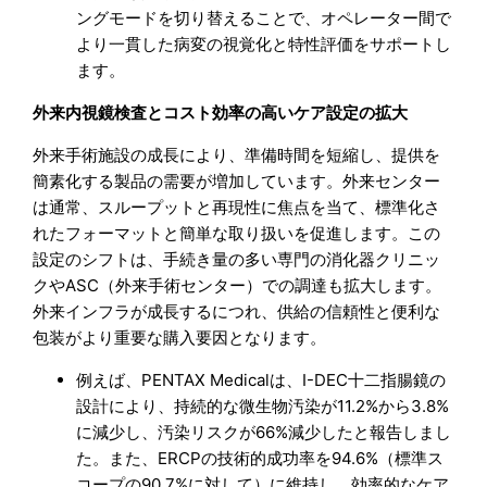
ングモードを切り替えることで、オペレーター間で
より一貫した病変の視覚化と特性評価をサポートし
ます。
外来内視鏡検査とコスト効率の高いケア設定の拡大
外来手術施設の成長により、準備時間を短縮し、提供を
簡素化する製品の需要が増加しています。外来センター
は通常、スループットと再現性に焦点を当て、標準化さ
れたフォーマットと簡単な取り扱いを促進します。この
設定のシフトは、手続き量の多い専門の消化器クリニッ
クやASC（外来手術センター）での調達も拡大します。
外来インフラが成長するにつれ、供給の信頼性と便利な
包装がより重要な購入要因となります。
例えば、PENTAX Medicalは、I-DEC十二指腸鏡の
設計により、持続的な微生物汚染が11.2%から3.8%
に減少し、汚染リスクが66%減少したと報告しまし
た。また、ERCPの技術的成功率を94.6%（標準ス
コープの90.7%に対して）に維持し、効率的なケア