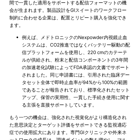
間で一貫した適用をサポートする配信フォーマットの機
会が生まれます。製品設計をGIスイートのワークフロー
制約に合わせる企業は、配置とリピート購入を強化でき
ます。
例えば、メドトロニックのNexpowder内視鏡止血
システムは、CO2推進ではなくバッテリー駆動の配
信プラットフォームを使用し、220 cmのカテーテ
ルが供給され、粉末と配信コンポーネントの3年間
の加速老化試験によってFDA承認の文書でサポート
されました。同じ申請書には、引用された臨床デー
タセット全体で即時止血率が94%から100%の範囲
であることが報告されており、標準化されたセット
アップ、保管の実用性、一貫した手続き使用に関す
る主張を直接サポートしています。
もう一つの機会は、強化された視覚化がより構造化され
た意思決定とターゲット評価をサポートできる監視適応
症での使用拡大にあります。専門GIクリニックや外来ネ
ットワークの成長は、調達ポイントの数を増やし、マル