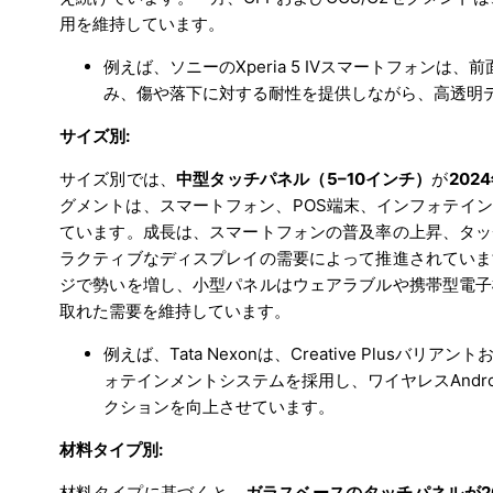
用を維持しています。
例えば、ソニーのXperia 5 IVスマートフォンは、前面と背面
み、傷や落下に対する耐性を提供しながら、高透明
サイズ別:
サイズ別では、
中型タッチパネル（5–10インチ）
が
202
グメントは、スマートフォン、POS端末、インフォテイ
ています。成長は、スマートフォンの普及率の上昇、タッ
ラクティブなディスプレイの需要によって推進されていま
ジで勢いを増し、小型パネルはウェアラブルや携帯型電子
取れた需要を維持しています。
例えば、Tata Nexonは、Creative Plus
ォテインメントシステムを採用し、ワイヤレスAndroid 
クションを向上させています。
材料タイプ別:
材料タイプに基づくと、
ガラスベースのタッチパネルが20