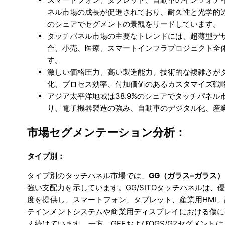
ネル市場の成長が促進されており、耐久性と光学的透明
のシェアでセグメントの景観をリードしています。
タッチパネル市場の主要なトレンドには、超薄型デ
合、小売、医療、スマートインフラプロジェクト全
す。
激しい価格圧力、高い製造能力、技術的な複雑さが
化、プロセス効率、付加価値のあるカスタマイズ戦
アジア太平洋地域は38.9%のシェアでタッチパネル市
り、電子機器製造の強み、自動車のデジタル化、産
市場セグメンテーション分析：
タイプ別：
タイプ別のタッチパネル市場では、
GG（ガラス–ガラス）
強い支配力を示しています。GG/SITOタッチパネルは
度を提供し、スマートフォン、タブレット、産業用HMI
テインメントシステムや商業用ディスプレイにおける傷に
え続けています。一方、GFFおよびOGS/G2セグメン