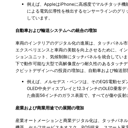
例えば、AppleはiPhoneに高感度でマルチタ
による電気伝導性を検出するセンサーラインのグリ
しています。
自動車および輸送システムへの統合の増加
車両のインテリアのデジタル化の進展は、タッチパネル市
エクスペリエンスと車両の美観を向上させるために、イン
ションユニット、気候制御にタッチパネルを統合していま
下で動作可能な大型で高解像度かつ耐久性のあるタッチデ
クピットデザインへの投資の増加は、自動車および輸送部
例えば、メルセデス・ベンツは、そのEQS電動セダン
OLED中央ディスプレイと12.3インチのOLED
た曲面56インチのガラス表面で、すべてが傷や反
産業および商業用途での展開の増加
産業オートメーションと商業デジタル化は、タッチパネル
機器、セルフサービスキオスク、POS端末、スマート家