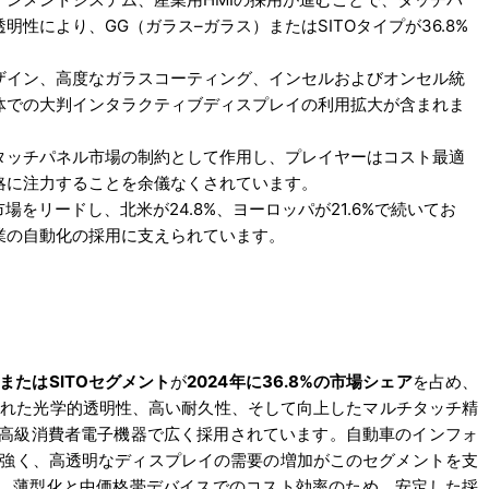
性により、GG（ガラス–ガラス）またはSITOタイプが36.8%
ザイン、高度なガラスコーティング、インセルおよびオンセル統
体での大判インタラクティブディスプレイの利用拡大が含まれま
タッチパネル市場の制約として作用し、プレイヤーはコスト最適
略に注力することを余儀なくされています。
場をリードし、北米が24.8%、ヨーロッパが21.6%で続いてお
業の自動化の採用に支えられています。
またはSITOセグメント
が
2024年に36.8%の市場シェア
を占め、
、優れた光学的透明性、高い耐久性、そして向上したマルチタッチ精
、高級消費者電子機器で広く採用されています。自動車のインフォ
強く、高透明なディスプレイの需要の増加がこのセグメントを支
トは、薄型化と中価格帯デバイスでのコスト効率のため、安定した採