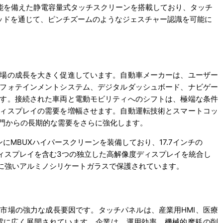
ッチ機能を備えた静電容量式タッチスクリーンを搭載しており、タッチ
ッドを通じて、ピンチズームのようなジェスチャー認識を可能に
場の成長を大きく促進しています。自動車メーカーは、ユーザー
フォテインメントシステム、デジタルダッシュボード、ナビゲー
す。接続された車両と電動モビリティへのシフトは、極端な条件
ィスプレイの需要を増幅させます。自動運転技術とスマートコッ
門からの長期的な需要をさらに強化します。
にMBUXハイパースクリーンを装備しており、17.7インチの
乗客ディスプレイを含む3つの独立した高解像度ディスプレイを統合し
射に強いアルミノシリケートガラスで保護されています。
市場の強力な成長要因です。タッチパネルは、産業用HMI、医療
電に広く展開されています。企業は、運用効率、機械的摩耗の削