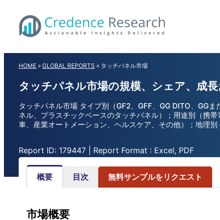
Skip
to
content
HOME
»
GLOBAL REPORTS
»
タッチパネル市場
タッチパネル市場の規模、シェア、成長お
タッチパネル市場 タイプ別（GF2、GFF、GG DITO、
ネル、プラスチックベースのタッチパネル）；用途別（携帯
車、産業オートメーション、ヘルスケア、その他）；地理別 – 
Report ID: 179447 | Report Format : Excel, PDF
概要
目次
無料サンプルをリクエスト
市場概要