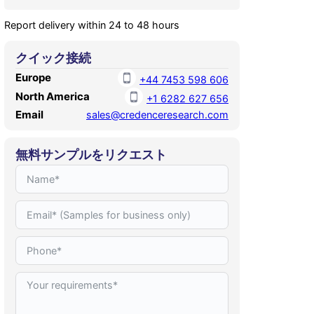
Report delivery within 24 to 48 hours
クイック接続
Europe
+44 7453 598 606
North America
+1 6282 627 656
Email
sales@credenceresearch.com
無料サンプルをリクエスト