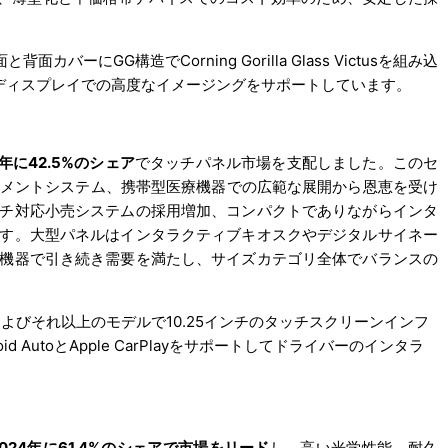
カバーにGG構造でCorning Gorilla Glass Victusを組み込
ディスプレイでの高度なイメージングをサポートしています。
4年に42.5%のシェア
でタッチパネル市場を支配しました。このセ
ンメントシステム、携帯型医療機器での広範な展開から恩恵を受け
チ対応小売システムの採用増加、コンパクトでありながらインタ
す。大型パネルはインタラクティブキオスクやデジタルサイネー
機器で引き続き需要を満たし、サイズカテゴリ全体でバランスの
バリアントおよびそれ以上のモデルで10.25インチのタッチスクリーンインフ
AutoとApple CarPlayをサポートしてドライバーのインタラ
24年に61.4%のシェアで市場をリード
し、高い光学性能、耐久