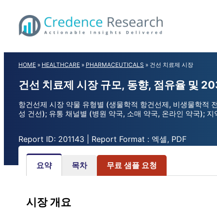
Skip
to
content
HOME
»
HEALTHCARE
»
PHARMACEUTICALS
»
건선 치료제 시장
건선 치료제 시장 규모, 동향, 점유율 및 2
항건선제 시장 약물 유형별 (생물학적 항건선제, 비생물학적 전신 약
성 건선); 유통 채널별 (병원 약국, 소매 약국, 온라인 약국); 지역별
Report ID: 201143 | Report Format : 엑셀, PDF
요약
목차
무료 샘플 요청
시장 개요