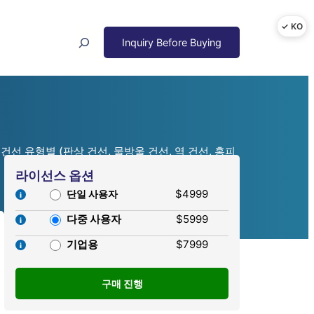
Search
건선 유형별 (판상 건선, 물방울 건선, 역 건선, 홍피
라이선스 옵션
$4999
단일 사용자
다중 사용자
$5999
기업용
$7999