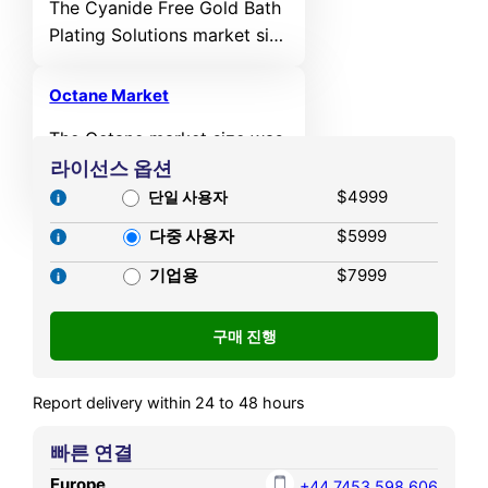
The Cyanide Free Gold Bath
during the forecast period.
Plating Solutions market size
was valued at USD 796.1
million in 2024 and is
Octane Market
anticipated to reach USD
The Octane market size was
1,512.2 million by 2032,
valued at USD 62,264
라이선스 옵션
registering a CAGR of 8.35%
million in 2024 and is
$4999
during the forecast period.
단일 사용자
anticipated to reach USD
다중 사용자
$5999
92,695.36 million by 2032,
growing at a CAGR of 5.1%
기업용
$7999
during the forecast period.
Report delivery within 24 to 48 hours
빠른 연결
Europe
+44 7453 598 606