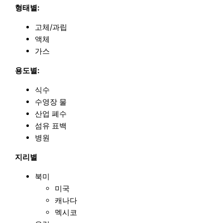
형태별:
고체/과립
액체
가스
용도별:
식수
수영장 물
산업 폐수
섬유 표백
병원
지리별
북미
미국
캐나다
멕시코