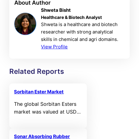
About Author
Shweta Bisht
Healthcare & Biotech Analyst
Shweta is a healthcare and biotech
researcher with strong analytical
skills in chemical and agri domains.
View Profile
Related Reports
Sorbitan Ester Market
The global Sorbitan Esters
market was valued at USD
1,031.78 million in 2024 and
is projected to reach USD
1,571.5 million by 2032,
Sonar Absorbing Rubber