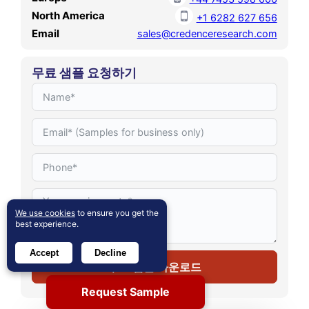
North America
+1 6282 627 656
Email
sales@credenceresearch.com
무료 샘플 요청하기
We use cookies
to ensure you get the
best experience.
Accept
Decline
무료 샘플 다운로드
Request Sample