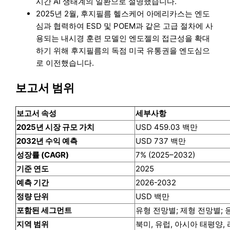
시간 AI 생태계의 일환으로 설명했습니다.
2025년 2월, 후지필름 헬스케어 아메리카스는 엔도
심과 협력하여 ESD 및 POEM과 같은 고급 절차에 사
용되는 내시경 훈련 모델인 엔도젤의 접근성을 확대
하기 위해 후지필름의 독점 미국 유통권을 엔도심으
로 이전했습니다.
보고서 범위
보고서 속성
세부사항
2025년 시장 규모 가치
USD 459.03 백만
2032년 수익 예측
USD 737 백만
성장률 (CAGR)
7% (2025–2032)
기준 연도
2025
예측 기간
2026-2032
정량 단위
USD 백만
포함된 세그먼트
유형 전망별; 제형 전망별;
지역 범위
북미, 유럽, 아시아 태평양,