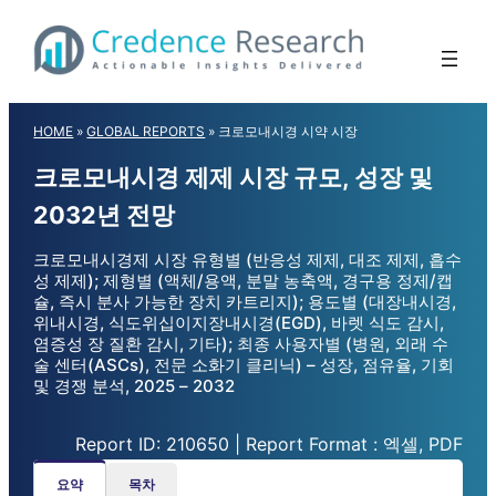
Skip
to
content
HOME
»
GLOBAL REPORTS
»
크로모내시경 시약 시장
크로모내시경 제제 시장 규모, 성장 및
2032년 전망
크로모내시경제 시장 유형별 (반응성 제제, 대조 제제, 흡수
성 제제); 제형별 (액체/용액, 분말 농축액, 경구용 정제/캡
슐, 즉시 분사 가능한 장치 카트리지); 용도별 (대장내시경,
위내시경, 식도위십이지장내시경(EGD), 바렛 식도 감시,
염증성 장 질환 감시, 기타); 최종 사용자별 (병원, 외래 수
술 센터(ASCs), 전문 소화기 클리닉) – 성장, 점유율, 기회
및 경쟁 분석, 2025 – 2032
Report ID: 210650 | Report Format : 엑셀, PDF
요약
목차