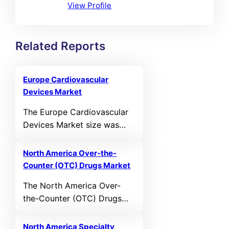
View Profile
Related Reports
Europe Cardiovascular
Devices Market
The Europe Cardiovascular
Devices Market size was
valued at USD 11,331.07 MN
in 2021 and reached USD
North America Over-the-
14,497.23 MN in 2025. It is
Counter (OTC) Drugs Market
anticipated to reach USD
The North America Over-
23,398.08 MN by 2032,
the-Counter (OTC) Drugs
growing at a CAGR of 5.97%
Market size was valued at
during the forecast period.
USD 72,391.68 MN in 2021
North America Specialty