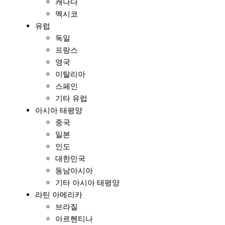
캐나다
멕시코
유럽
독일
프랑스
영국
이탈리아
스페인
기타 유럽
아시아 태평양
중국
일본
인도
대한민국
동남아시아
기타 아시아 태평양
라틴 아메리카
브라질
아르헨티나