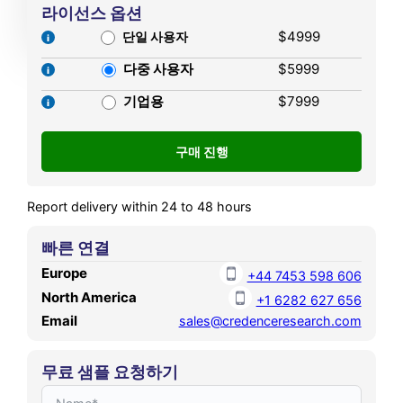
Market size was valued at
라이선스 옵션
9.44% during the forecast
USD 126.63 MN in 2021 and
$4999
단일 사용자
period.
reached USD 200.98 MN in
다중 사용자
$5999
2025. It is anticipated to
reach USD 451.50 MN by
기업용
$7999
2032, growing at a CAGR of
7.80% during the forecast
period.
Report delivery within 24 to 48 hours
빠른 연결
Europe
+44 7453 598 606
North America
+1 6282 627 656
Email
sales@credenceresearch.com
무료 샘플 요청하기