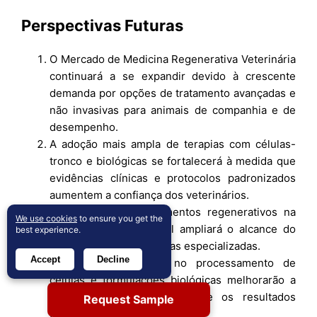
Perspectivas Futuras
O Mercado de Medicina Regenerativa Veterinária
continuará a se expandir devido à crescente
demanda por opções de tratamento avançadas e
não invasivas para animais de companhia e de
desempenho.
A adoção mais ampla de terapias com células-
tronco e biológicas se fortalecerá à medida que
evidências clínicas e protocolos padronizados
aumentem a confiança dos veterinários.
A integração de tratamentos regenerativos na
We use cookies
to ensure you get the
prática veterinária geral ampliará o alcance do
best experience.
mercado além das clínicas especializadas.
Accept
Decline
Avanços tecnológicos no processamento de
células e formulações biológicas melhorarão a
consistência do tratamento e os resultados
Request Sample
clínicos.