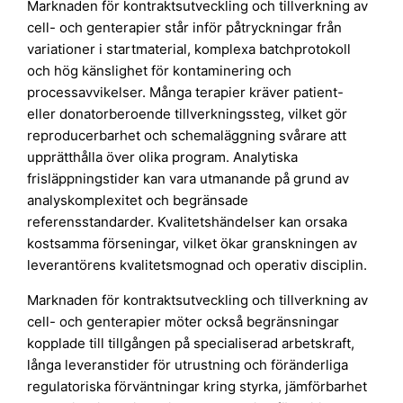
Marknaden för kontraktsutveckling och tillverkning av
cell- och genterapier står inför påtryckningar från
variationer i startmaterial, komplexa batchprotokoll
och hög känslighet för kontaminering och
processavvikelser. Många terapier kräver patient-
eller donatorberoende tillverkningssteg, vilket gör
reproducerbarhet och schemaläggning svårare att
upprätthålla över olika program. Analytiska
frisläppningstider kan vara utmanande på grund av
analyskomplexitet och begränsade
referensstandarder. Kvalitetshändelser kan orsaka
kostsamma förseningar, vilket ökar granskningen av
leverantörens kvalitetsmognad och operativ disciplin.
Marknaden för kontraktsutveckling och tillverkning av
cell- och genterapier möter också begränsningar
kopplade till tillgången på specialiserad arbetskraft,
långa leveranstider för utrustning och föränderliga
regulatoriska förväntningar kring styrka, jämförbarhet