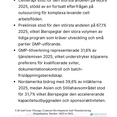
Cellterapi stod för den största andelen på 66,8%
2025, stödd av en fortsatt efterfrågan på
outsourcing för komplexa levande-cell
arbetsflöden.
Preklinisk stod för den största andelen på 67,1%
2025, vilket återspeglar den stora volymen av
tidiga program som kräver utveckling och små
partier GMP-utförande.
GMP-tillverkning representerade 31,6% av
tjänstemixen 2025, vilket understryker köparens
preferens för kvalificerade sviter,
dokumentationskontroll och batch-
frisläppningsberedskap.
Nordamerika bidrog med 39,6% av intäkterna
2025, medan Asien och Stillahavsområdet stod
för 31,7% vilket återspeglar den accelererande
kapacitetsutbyggnaden och sponsoraktiviteten.