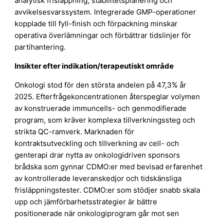
analytisk frisläppning, stabilitetsplanering och
avvikelsesvarssystem. Integrerade GMP-operationer
kopplade till fyll-finish och förpackning minskar
operativa överlämningar och förbättrar tidslinjer för
partihantering.
Insikter efter indikation/terapeutiskt område
Onkologi stod för den största andelen på 47,3% år
2025. Efterfrågekoncentrationen återspeglar volymen
av konstruerade immuncells- och genmodifierade
program, som kräver komplexa tillverkningssteg och
strikta QC-ramverk. Marknaden för
kontraktsutveckling och tillverkning av cell- och
genterapi drar nytta av onkologidriven sponsors
brådska som gynnar CDMO:er med bevisad erfarenhet
av kontrollerade leveranskedjor och tidskänsliga
frisläppningstester. CDMO:er som stödjer snabb skala
upp och jämförbarhetsstrategier är bättre
positionerade när onkologiprogram går mot sen