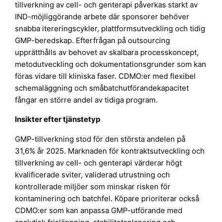
tillverkning av cell- och genterapi påverkas starkt av
IND-möjliggörande arbete där sponsorer behöver
snabba itereringscykler, plattformsutveckling och tidig
GMP-beredskap. Efterfrågan på outsourcing
upprätthålls av behovet av skalbara processkoncept,
metodutveckling och dokumentationsgrunder som kan
föras vidare till kliniska faser. CDMO:er med flexibel
schemaläggning och småbatchutförandekapacitet
fångar en större andel av tidiga program.
Insikter efter tjänstetyp
GMP-tillverkning stod för den största andelen på
31,6% år 2025. Marknaden för kontraktsutveckling och
tillverkning av cell- och genterapi värderar högt
kvalificerade sviter, validerad utrustning och
kontrollerade miljöer som minskar risken för
kontaminering och batchfel. Köpare prioriterar också
CDMO:er som kan anpassa GMP-utförande med