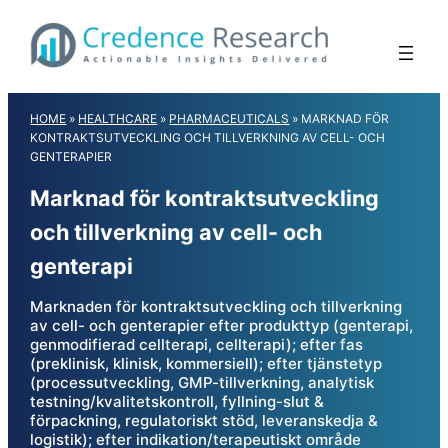
Skip
to
content
HOME
»
HEALTHCARE
»
PHARMACEUTICALS
»
MARKNAD FÖR
KONTRAKTSUTVECKLING OCH TILLVERKNING AV CELL- OCH
GENTERAPIER
Marknad för kontraktsutveckling
och tillverkning av cell- och
genterapi
Marknaden för kontraktsutveckling och tillverkning
av cell- och genterapier efter produkttyp (genterapi,
genmodifierad cellterapi, cellterapi); efter fas
(preklinisk, klinisk, kommersiell); efter tjänstetyp
(processutveckling, GMP-tillverkning, analytisk
testning/kvalitetskontroll, fyllning-slut &
förpackning, regulatoriskt stöd, leveranskedja &
logistik); efter indikation/terapeutiskt område