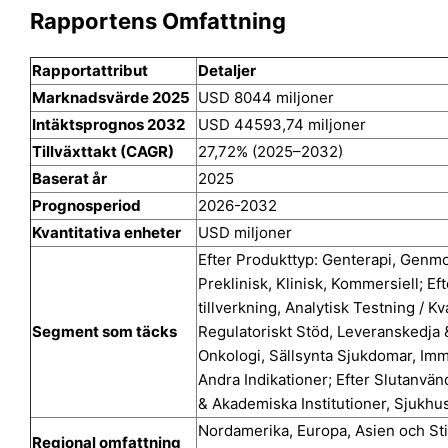
Rapportens Omfattning
Rapportattribut
Detaljer
Marknadsvärde 2025
USD 8044 miljoner
Intäktsprognos 2032
USD 44593,74 miljoner
Tillväxttakt (CAGR)
27,72% (2025–2032)
Baserat år
2025
Prognosperiod
2026-2032
Kvantitativa enheter
USD miljoner
Efter Produkttyp: Genterapi, Genmodi
Preklinisk, Klinisk, Kommersiell; E
tillverkning, Analytisk Testning / Kv
Segment som täcks
Regulatoriskt Stöd, Leveranskedja &
Onkologi, Sällsynta Sjukdomar, Imm
Andra Indikationer; Efter Slutanvä
& Akademiska Institutioner, Sjukhu
Nordamerika, Europa, Asien och Sti
Regional omfattning