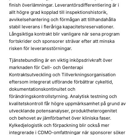
finish överlämningar. Leverantörsdifferentiering är i
allt högre grad kopplad till inspektionshistorik,
avvikelsehantering och förmågan att tillhandahålla
stabil leverans i fleråriga kapacitetsreservationer.
Långsiktiga kontrakt blir vanligare när sena program
fortskrider och sponsorer strävar efter att minska
risken för leveransstörningar.
Tjänstebundling är en viktig inköpsdrivkraft över
marknaden för Cell- och Genterapi
Kontraktsutveckling och Tillverkningsorganisation
eftersom integrerat utförande förbättrar cykeltid,
dokumentationskontinuitet och
förändringskontrollstyrning. Analytisk testning och
kvalitetskontroll får högre uppmärksamhet på grund av
utvecklande potensanalyser, produktheterogenitet
och behovet av jämförbarhet över kliniska faser.
Kylkedjelogistik och förpackning blir också mer
integrerade i CDMO-omfattningar när sponsorer söker