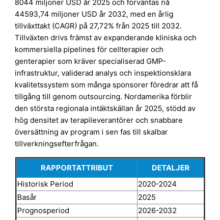
8044 miljoner USD år 2025 och förväntas nå
44593,74 miljoner USD år 2032, med en årlig
tillväxttakt (CAGR) på 27,72% från 2025 till 2032.
Tillväxten drivs främst av expanderande kliniska och
kommersiella pipelines för cellterapier och
genterapier som kräver specialiserad GMP-
infrastruktur, validerad analys och inspektionsklara
kvalitetssystem som många sponsorer föredrar att få
tillgång till genom outsourcing. Nordamerika förblir
den största regionala intäktskällan år 2025, stödd av
hög densitet av terapileverantörer och snabbare
översättning av program i sen fas till skalbar
tillverkningsefterfrågan.
RAPPORTATTRIBUT
DETALJER
Historisk Period
2020-2024
Basår
2025
Prognosperiod
2026-2032