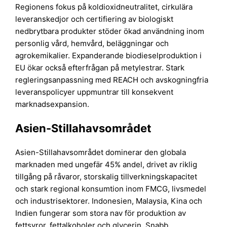
Regionens fokus på koldioxidneutralitet, cirkulära
leveranskedjor och certifiering av biologiskt
nedbrytbara produkter stöder ökad användning inom
personlig vård, hemvård, beläggningar och
agrokemikalier. Expanderande biodieselproduktion i
EU ökar också efterfrågan på metylestrar. Stark
regleringsanpassning med REACH och avskogningfria
leveranspolicyer uppmuntrar till konsekvent
marknadsexpansion.
Asien-Stillahavsområdet
Asien-Stillahavsområdet dominerar den globala
marknaden med ungefär 45% andel, drivet av riklig
tillgång på råvaror, storskalig tillverkningskapacitet
och stark regional konsumtion inom FMCG, livsmedel
och industrisektorer. Indonesien, Malaysia, Kina och
Indien fungerar som stora nav för produktion av
fettsyror, fettalkoholer och glycerin. Snabb