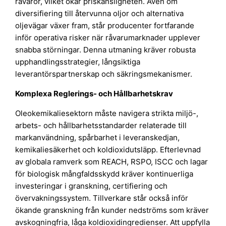
råvaror, vilket ökar priskänsligheten. Även om
diversifiering till återvunna oljor och alternativa
oljevägar växer fram, står producenter fortfarande
inför operativa risker när råvarumarknader upplever
snabba störningar. Denna utmaning kräver robusta
upphandlingsstrategier, långsiktiga
leverantörspartnerskap och säkringsmekanismer.
Komplexa Reglerings- och Hållbarhetskrav
Oleokemikaliesektorn måste navigera strikta miljö-,
arbets- och hållbarhetsstandarder relaterade till
markanvändning, spårbarhet i leveranskedjan,
kemikaliesäkerhet och koldioxidutsläpp. Efterlevnad
av globala ramverk som REACH, RSPO, ISCC och lagar
för biologisk mångfaldsskydd kräver kontinuerliga
investeringar i granskning, certifiering och
övervakningssystem. Tillverkare står också inför
ökande granskning från kunder nedströms som kräver
avskogningfria, låga koldioxidingredienser. Att uppfylla