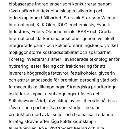
biobaserade ingredienser som konkurrerar genom
råvarusäkerhet, teknologisk specialisering och
ledarskap inom hållbarhet. Stora aktörer som Wilmar
International, KLK Oleo, IOI Oleochemicals, Evonik
Industries, Emery Oleochemicals, BASF och Croda
International stärker sina positioner genom vertikalt
integrerade palm- och kokosförsörjningskedjor, vilket
möjliggör större kostnadsstabilitet och spårbarhet.
Företag investerar alltmer i avancerade teknologier för
hydrering, esterifiering och fraktionering för att
leverera höggradiga fettsyror, fettalkoholer, glycerin
och estrar anpassade för premium personlig vård och
farmaceutiska tillämpningar. Strategiska prioriteringar
inkluderar kapacitetsutvidgningar i Asien och
Stillahavsområdet, utveckling av certifierade hållbara
råvaror och partnerskap som stödjer cirkulär
produktion med avfallsoljor och biomassa. Ledande
företag strävar efter låga koldioxidutsläpp i
tillverkningen, RSPO/ISCC-certifiering och nya