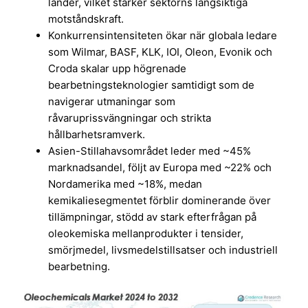
länder, vilket stärker sektorns långsiktiga
motståndskraft.
Konkurrensintensiteten ökar när globala ledare
som Wilmar, BASF, KLK, IOI, Oleon, Evonik och
Croda skalar upp högrenade
bearbetningsteknologier samtidigt som de
navigerar utmaningar som
råvaruprissvängningar och strikta
hållbarhetsramverk.
Asien-Stillahavsområdet leder med ~45%
marknadsandel, följt av Europa med ~22% och
Nordamerika med ~18%, medan
kemikaliesegmentet förblir dominerande över
tillämpningar, stödd av stark efterfrågan på
oleokemiska mellanprodukter i tensider,
smörjmedel, livsmedelstillsatser och industriell
bearbetning.