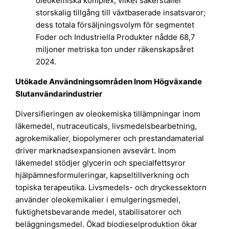
oleokemiska komplex, vilket säkerställer
storskalig tillgång till växtbaserade insatsvaror;
dess totala försäljningsvolym för segmentet
Foder och Industriella Produkter nådde 68,7
miljoner metriska ton under räkenskapsåret
2024.
Utökade Användningsområden Inom Högväxande
Slutanvändarindustrier
Diversifieringen av oleokemiska tillämpningar inom
läkemedel, nutraceuticals, livsmedelsbearbetning,
agrokemikalier, biopolymerer och prestandamaterial
driver marknadsexpansionen avsevärt. Inom
läkemedel stödjer glycerin och specialfettsyror
hjälpämnesformuleringar, kapseltillverkning och
topiska terapeutika. Livsmedels- och dryckessektorn
använder oleokemikalier i emulgeringsmedel,
fuktighetsbevarande medel, stabilisatorer och
beläggningsmedel. Ökad biodieselproduktion ökar