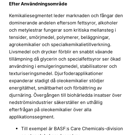
Efter Användningsområde
Kemikaliesegmentet leder marknaden och fångar den
dominerande andelen eftersom fettsyror, alkoholer
och metylestrar fungerar som kritiska mellansteg i
tensider, smörjmedel, polymerer, beläggningar,
agrokemikalier och specialkemikalietillverkning.
Livsmedel och drycker förblir en snabbt växande
tillämpning då glycerin och specialfettsyror ser ökad
användning i emulgeringsmedel, stabilisatorer och
texturiseringsmedel. Djurfoderapplikationer
expanderar stadigt då oleokemikalier stödjer
energitäthet, smältbarhet och förbättring av
djurnäring. Övergången till biohärledda insatser över
nedströmsindustrier säkerställer en uthållig
efterfrågan på oleokemikalier över alla
applikationssegment.
Till exempel är BASF:s Care Chemicals-division