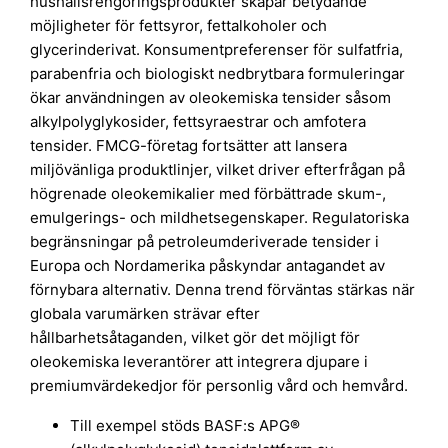
hushållsrengöringsprodukter skapar betydande
möjligheter för fettsyror, fettalkoholer och
glycerinderivat. Konsumentpreferenser för sulfatfria,
parabenfria och biologiskt nedbrytbara formuleringar
ökar användningen av oleokemiska tensider såsom
alkylpolyglykosider, fettsyraestrar och amfotera
tensider. FMCG-företag fortsätter att lansera
miljövänliga produktlinjer, vilket driver efterfrågan på
högrenade oleokemikalier med förbättrade skum-,
emulgerings- och mildhetsegenskaper. Regulatoriska
begränsningar på petroleumderiverade tensider i
Europa och Nordamerika påskyndar antagandet av
förnybara alternativ. Denna trend förväntas stärkas när
globala varumärken strävar efter
hållbarhetsåtaganden, vilket gör det möjligt för
oleokemiska leverantörer att integrera djupare i
premiumvärdekedjor för personlig vård och hemvård.
Till exempel stöds BASF:s APG®