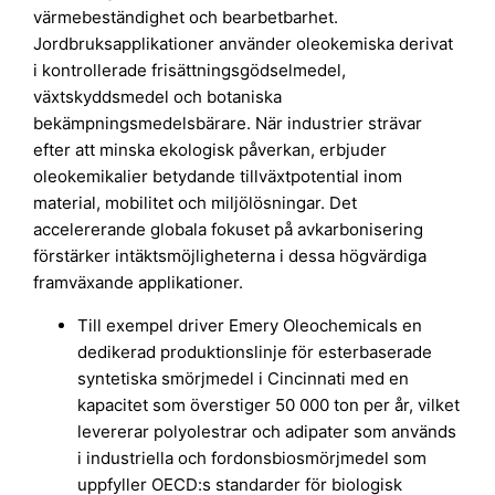
värmebeständighet och bearbetbarhet.
Jordbruksapplikationer använder oleokemiska derivat
i kontrollerade frisättningsgödselmedel,
växtskyddsmedel och botaniska
bekämpningsmedelsbärare. När industrier strävar
efter att minska ekologisk påverkan, erbjuder
oleokemikalier betydande tillväxtpotential inom
material, mobilitet och miljölösningar. Det
accelererande globala fokuset på avkarbonisering
förstärker intäktsmöjligheterna i dessa högvärdiga
framväxande applikationer.
Till exempel driver Emery Oleochemicals en
dedikerad produktionslinje för esterbaserade
syntetiska smörjmedel i Cincinnati med en
kapacitet som överstiger 50 000 ton per år, vilket
levererar polyolestrar och adipater som används
i industriella och fordonsbiosmörjmedel som
uppfyller OECD:s standarder för biologisk