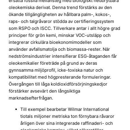
ersätta fossila mellansteg med biologiskt nedbrytbara
oleokemiska derivat. Denna trend förstärks av den
ökande tillgängligheten av hållbara palm-, kokos-,
raps- och talgråvaror stödda av certifieringssystem
som RSPO och ISCC. Tillverkare antar i allt högre grad
principer för grön kemi, minskar VOC-utsläpp och
integrerar cirkulära bioekonomimodeller som
använder avfallsmatolja och biomassa-rester. När
nedströmsindustrier intensifierar ESG-åtaganden får
oleokemikalier företräde på grund av deras
gynnsamma miljöprofil, icke-toxiska natur och
kompatibilitet med högpresterande formuleringar.
Övergången till låga koldioxidförsörjningskedjor
förstärker avsevärt den långsiktiga
marknadsefterfrågan.
Till exempel bearbetar Wilmar International
tiotals miljoner metriska ton förnybara råvaror
årligen över sina integrerade raffinaderi- och