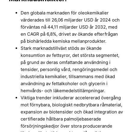
Den globala marknaden för oleokemikalier
värderades till 26,06 miljarder USD år 2024 och
förväntas nå 44,11 miljarder USD år 2032, med
en CAGR på 6,8%, drivet av ökande efterfrågan
på biohärledda kemiska mellanprodukter.
Stark marknadstillväxt stöds av ökande
konsumtion av fettsyror, det största segmentet,
på grund av deras omfattande användning i
tensider, personlig vård, rengöringsmedel och
industriella kemikalier, tillsammans med ökad
användning av fettalkoholer och glycerin i
hemvårds- och läkemedelstillämpningar.
Viktiga trender inkluderar accelererad övergång
mot förnybara, biologiskt nedbrytbara råmaterial,
expansion av biotensider och ökad integration av
certifierade hållbara palmoljebaserade
försörjningskedjor över stora producerande