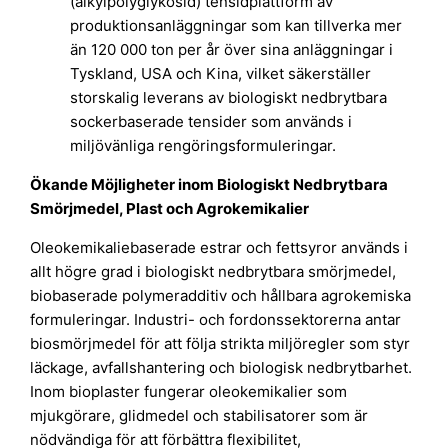
(alkylpolyglykosid) tensidplattform av
produktionsanläggningar som kan tillverka mer
än 120 000 ton per år över sina anläggningar i
Tyskland, USA och Kina, vilket säkerställer
storskalig leverans av biologiskt nedbrytbara
sockerbaserade tensider som används i
miljövänliga rengöringsformuleringar.
Ökande Möjligheter inom Biologiskt Nedbrytbara
Smörjmedel, Plast och Agrokemikalier
Oleokemikaliebaserade estrar och fettsyror används i
allt högre grad i biologiskt nedbrytbara smörjmedel,
biobaserade polymeradditiv och hållbara agrokemiska
formuleringar. Industri- och fordonssektorerna antar
biosmörjmedel för att följa strikta miljöregler som styr
läckage, avfallshantering och biologisk nedbrytbarhet.
Inom bioplaster fungerar oleokemikalier som
mjukgörare, glidmedel och stabilisatorer som är
nödvändiga för att förbättra flexibilitet,