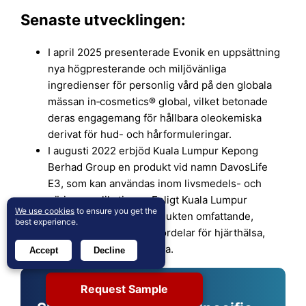
Senaste utvecklingen:
I april 2025 presenterade Evonik en uppsättning
nya högpresterande och miljövänliga
ingredienser för personlig vård på den globala
mässan in‑cosmetics® global, vilket betonade
deras engagemang för hållbara oleokemiska
derivat för hud- och hårformuleringar.
I augusti 2022 erbjöd Kuala Lumpur Kepong
Berhad Group en produkt vid namn DavosLife
E3, som kan användas inom livsmedels- och
näringsapplikationer. Enligt Kuala Lumpur
We use cookies
to ensure you get the
Kepong Berhad har produkten omfattande,
best experience.
kliniskt bevisade hälsofördelar för hjärthälsa,
leverhälsa och hjärnhälsa.
Accept
Decline
Request Sample