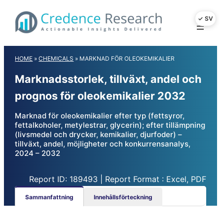
Skip
to
content
HOME
»
CHEMICALS
»
MARKNAD FÖR OLEOKEMIKALIER
Marknadsstorlek, tillväxt, andel och
prognos för oleokemikalier 2032
Marknad för oleokemikalier efter typ (fettsyror,
fettalkoholer, metylestrar, glycerin); efter tillämpning
(livsmedel och drycker, kemikalier, djurfoder) –
tillväxt, andel, möjligheter och konkurrensanalys,
2024 – 2032
Report ID: 189493 | Report Format : Excel, PDF
Sammanfattning
Innehållsförteckning