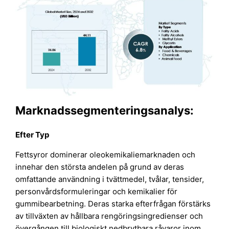
Marknadssegmenteringsanalys:
Efter Typ
Fettsyror dominerar oleokemikaliemarknaden och
innehar den största andelen på grund av deras
omfattande användning i tvättmedel, tvålar, tensider,
personvårdsformuleringar och kemikalier för
gummibearbetning. Deras starka efterfrågan förstärks
av tillväxten av hållbara rengöringsingredienser och
övergången till biologiskt nedbrytbara råvaror inom