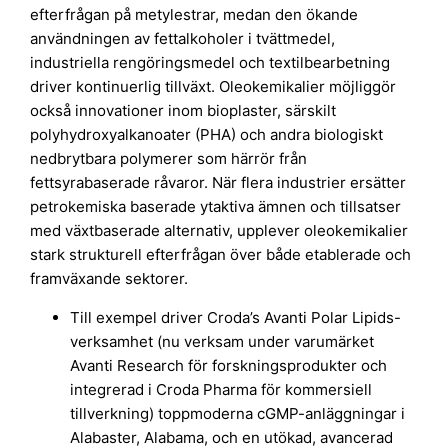
efterfrågan på metylestrar, medan den ökande
användningen av fettalkoholer i tvättmedel,
industriella rengöringsmedel och textilbearbetning
driver kontinuerlig tillväxt. Oleokemikalier möjliggör
också innovationer inom bioplaster, särskilt
polyhydroxyalkanoater (PHA) och andra biologiskt
nedbrytbara polymerer som härrör från
fettsyrabaserade råvaror. När flera industrier ersätter
petrokemiska baserade ytaktiva ämnen och tillsatser
med växtbaserade alternativ, upplever oleokemikalier
stark strukturell efterfrågan över både etablerade och
framväxande sektorer.
Till exempel driver Croda’s Avanti Polar Lipids-
verksamhet (nu verksam under varumärket
Avanti Research för forskningsprodukter och
integrerad i Croda Pharma för kommersiell
tillverkning) toppmoderna cGMP-anläggningar i
Alabaster, Alabama, och en utökad, avancerad