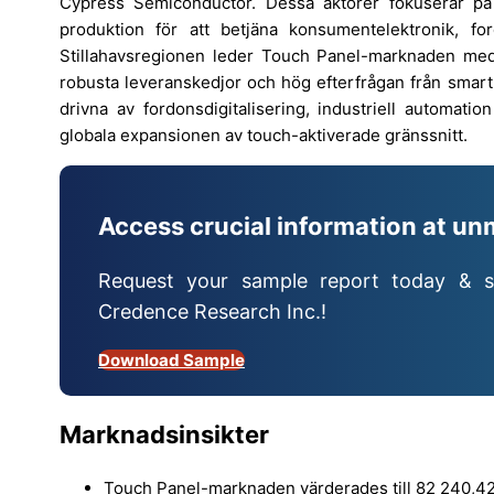
Cypress Semiconductor. Dessa aktörer fokuserar på 
produktion för att betjäna konsumentelektronik, for
Stillahavsregionen leder Touch Panel-marknaden m
robusta leveranskedjor och hög efterfrågan från smart
drivna av fordonsdigitalisering, industriell automati
globala expansionen av touch-aktiverade gränssnitt.
Access crucial information at un
Request your sample report today & s
Credence Research Inc.!
Download Sample
Marknadsinsikter
Touch Panel-marknaden värderades till 82 240,42