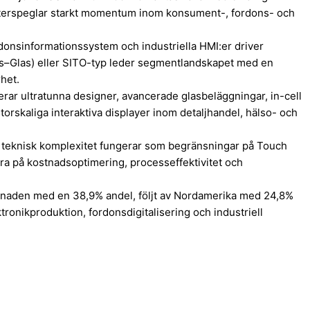
et återspeglar starkt momentum inom konsument-, fordons- och
donsinformationssystem och industriella HMI:er driver
as–Glas) eller SITO-typ leder segmentlandskapet med en
het.
rar ultratunna designer, avancerade glasbeläggningar, in-cell
orskaliga interaktiva displayer inom detaljhandel, hälso- och
ch teknisk komplexitet fungerar som begränsningar på Touch
era på kostnadsoptimering, processeffektivitet och
knaden med en 38,9% andel, följt av Nordamerika med 24,8%
ronikproduktion, fordonsdigitalisering och industriell