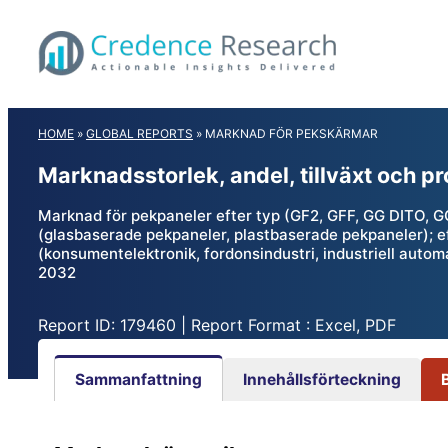
Skip
to
content
HOME
»
GLOBAL REPORTS
»
MARKNAD FÖR PEKSKÄRMAR
Marknadsstorlek, andel, tillväxt och 
Marknad för pekpaneler efter typ (GF2, GFF, GG DITO, GG 
(glasbaserade pekpaneler, plastbaserade pekpaneler); eft
(konsumentelektronik, fordonsindustri, industriell automa
2032
Report ID: 179460 | Report Format : Excel, PDF
Sammanfattning
Innehållsförteckning