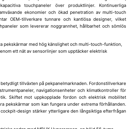
kapacitiva touchpaneler över produktlinjer. Kontinuerliga
framväxande ekonomier och ökad penetration av multi-touch
tar OEM-tillverkare tunnare och kantlösa designer, vilket
chpaneler som levererar noggrannhet, hållbarhet och sömlös
va pekskärmar med hög känslighet och multi-touch-funktion,
nom ett nät av sensorlinjer som upptäcker elektrisk
 betydligt tillväxten på pekpanelmarknaden. Fordonstillverkare
nstrumentpaneler, navigationsenheter och klimatkontroller för
tik. Skiftet mot uppkopplade fordon och elektrisk mobilitet
bara pekskärmar som kan fungera under extrema förhållanden.
ockpit-design stärker ytterligare den långsiktiga efterfrågan