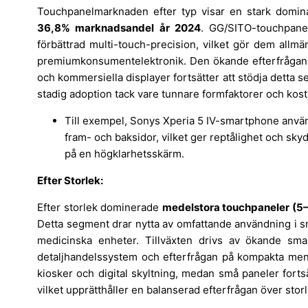
Touchpanelmarknaden efter typ visar en stark domi
36,8% marknadsandel år 2024
. GG/SITO-touchpanel
förbättrad multi-touch-precision, vilket gör dem allmä
premiumkonsumentelektronik. Den ökande efterfrågan p
och kommersiella displayer fortsätter att stödja dett
stadig adoption tack vare tunnare formfaktorer och kost
Till exempel, Sonys Xperia 5 IV-smartphone använd
fram- och baksidor, vilket ger reptålighet och sk
på en högklarhetsskärm.
Efter Storlek:
Efter storlek dominerade
medelstora touchpaneler (5
Detta segment drar nytta av omfattande användning i 
medicinska enheter. Tillväxten drivs av ökande sma
detaljhandelssystem och efterfrågan på kompakta men i
kiosker och digital skyltning, medan små paneler forts
vilket upprätthåller en balanserad efterfrågan över stor