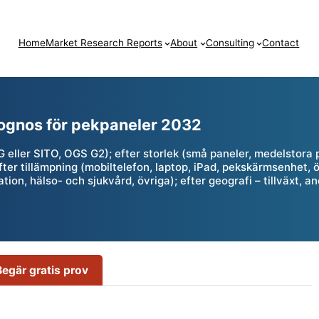
Home
Market Research Reports
About
Consulting
Contact
prognos för pekpaneler 2032
eller SITO, OGS G2); efter storlek (små paneler, medelstora p
er tillämpning (mobiltelefon, laptop, iPad, pekskärmsenhet, ö
tion, hälso- och sjukvård, övriga); efter geografi – tillväxt, 
Begär gratis prov