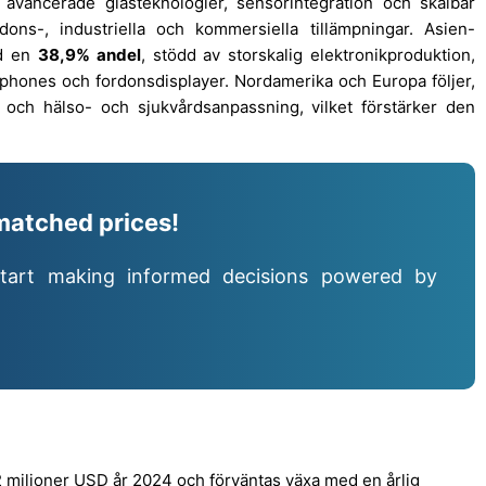
avancerade glasteknologier, sensorintegration och skalbar
dons-, industriella och kommersiella tillämpningar. Asien-
ed en
38,9% andel
, stödd av storskalig elektronikproduktion,
phones och fordonsdisplayer. Nordamerika och Europa följer,
on och hälso- och sjukvårdsanpassning, vilket förstärker den
matched prices!
tart making informed decisions powered by
 miljoner USD år 2024 och förväntas växa med en årlig