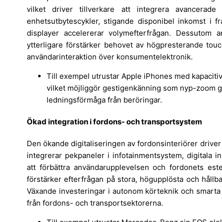
vilket driver tillverkare att integrera avancerade 
enhetsutbytescykler, stigande disponibel inkomst i 
displayer accelererar volymefterfrågan. Dessutom an
ytterligare förstärker behovet av högpresterande tou
användarinteraktion över konsumentelektronik.
Till exempel utrustar Apple iPhones med kapaciti
vilket möjliggör gestigenkänning som nyp-zoom ge
ledningsförmåga från beröringar.
Ökad integration i fordons- och transportsystem
Den ökande digitaliseringen av fordonsinteriörer driver
integrerar pekpaneler i infotainmentsystem, digitala i
att förbättra användarupplevelsen och fordonets este
förstärker efterfrågan på stora, högupplösta och håll
Växande investeringar i autonom körteknik och smarta c
från fordons- och transportsektorerna.