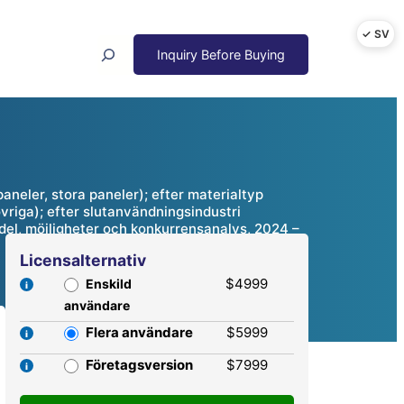
Search
aneler, stora paneler); efter materialtyp
vriga); efter slutanvändningsindustri
andel, möjligheter och konkurrensanalys, 2024 –
Licensalternativ
$4999
Enskild
användare
Flera användare
$5999
Företagsversion
$7999