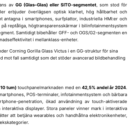
nans av
GG (Glas–Glas) eller SITO-segmentet
, som stod för
er erbjuder överlägsen optisk klarhet, hög hållbarhet och
nt antagna i smartphones, surfplattor, industriella HMI:er och
å reptåliga, högtransparensskärmar i bilinfotainmentsystem
a segment. Samtidigt bibehåller GFF- och OGS/G2-segmenten en
nadseffektivitet i mellanklass-enheter.
er Corning Gorilla Glass Victus i en GG-struktur för sina
ydd mot fall samtidigt som det stöder avancerad bildbehandling
–10 tum)
touchpanelmarknaden med en
42,5% andel år 2024
.
smartphones, POS-terminaler, infotainmentsystem och bärbara
rtphone-penetration, ökad användning av touch-aktiverade
nteraktiva displayer. Stora paneler vinner mark i interaktiva
ätter att betjäna wearables och handhållna elektronikenheter,
lekskategorier.