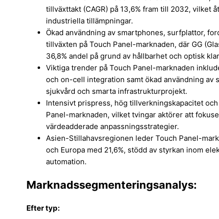
tillväxttakt (CAGR) på 13,6% fram till 2032, vilk
industriella tillämpningar.
Ökad användning av smartphones, surfplattor, for
tillväxten på Touch Panel-marknaden, där GG (Gl
36,8% andel på grund av hållbarhet och optisk klar
Viktiga trender på Touch Panel-marknaden inklude
och on-cell integration samt ökad användning av st
sjukvård och smarta infrastrukturprojekt.
Intensivt prispress, hög tillverkningskapacitet o
Panel-marknaden, vilket tvingar aktörer att fokus
värdeadderade anpassningsstrategier.
Asien-Stillahavsregionen leder Touch Panel-mar
och Europa med 21,6%, stödd av styrkan inom elekt
automation.
Marknadssegmenteringsanalys:
Efter typ: