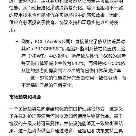
度、感染风险、灌注状态和随访依从性的差异可能会影响
性能，从而使标准化采购决策复杂化。培训差距和不一致
的应用技术也可能降低在实际环境中的感知效果。因此，
供应商必须投资于教育、协议支持和现场实施以维持使
用。
例如，KCI（Acelity公司）直接量化了依从性差异对
其iOn PROGRESS™远程治疗监测系统在负压伤口治
疗（NPWT）中的影响：治疗依从性低于60%的患者
每天伤口体积减少率仅为1.42%，而保持90-100%依
从性的患者则提高到2.23%的每日伤口体积减少率
——这一57%的性能差异完全由使用一致性驱动，而
不是基础产品的任何变化。
市场趋势和机会
一个关键趋势是向更结构化的伤口护理路径转变，这定义
了在标准护理停滞后何时以及如何使用生物替代品。基于
协议的升级支持可重复性，并使设施能够更一致地衡量结
果。这一趋势为供应商通过教育、证据包和决策支持工具