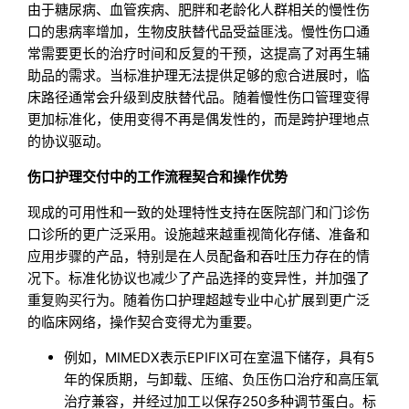
由于糖尿病、血管疾病、肥胖和老龄化人群相关的慢性伤
口的患病率增加，生物皮肤替代品受益匪浅。慢性伤口通
常需要更长的治疗时间和反复的干预，这提高了对再生辅
助品的需求。当标准护理无法提供足够的愈合进展时，临
床路径通常会升级到皮肤替代品。随着慢性伤口管理变得
更加标准化，使用变得不再是偶发性的，而是跨护理地点
的协议驱动。
伤口护理交付中的工作流程契合和操作优势
现成的可用性和一致的处理特性支持在医院部门和门诊伤
口诊所的更广泛采用。设施越来越重视简化存储、准备和
应用步骤的产品，特别是在人员配备和吞吐压力存在的情
况下。标准化协议也减少了产品选择的变异性，并加强了
重复购买行为。随着伤口护理超越专业中心扩展到更广泛
的临床网络，操作契合变得尤为重要。
例如，MIMEDX表示EPIFIX可在室温下储存，具有5
年的保质期，与卸载、压缩、负压伤口治疗和高压氧
治疗兼容，并经过加工以保存250多种调节蛋白。标