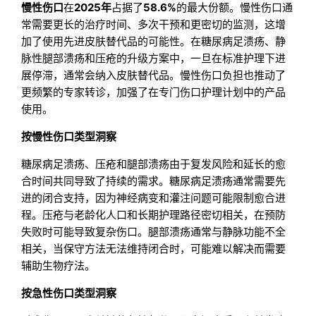
慢性伤口
在
2025年
占据了
58.6%
的最大份额。慢性伤口通
常需要更长的治疗时间、多次干预和更密切的监测，这增
加了使用先进皮肤替代品的可能性。在糖尿病足溃疡、静
脉性腿部溃疡和压疮的升级方案中，一旦在标准护理下进
展停滞，通常会纳入皮肤替代品。慢性伤口负担也推动了
更频繁的专家转诊，加强了在专门伤口护理计划中的产品
使用。
按慢性伤口类型洞察
糖尿病足溃疡、压疮和腿部溃疡由于复发风险和延长的愈
合时间共同导致了持续的需求。糖尿病足溃疡通常需要先
进的闭合支持，因为神经病变和灌注问题可能限制愈合进
程。压疮与老龄化人口和长期护理路径密切相关，在预防
失败时可能导致复杂伤口。腿部溃疡通常与静脉功能不全
相关，当保守方法无法维持闭合时，可能难以解决而需要
辅助生物疗法。
按急性伤口类型洞察