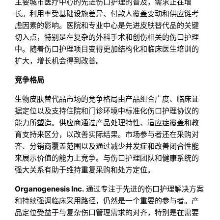
主要城市医疗中心的先进伤口护理的普及，需求正在增
长。利用率受基础设施差异、付款人覆盖变动和供应链考
虑因素的影响。医院和专业中心是先进皮肤替代品的关键
切入点，特别是在复杂的外科手术和创伤相关的伤口护理
中。随着伤口护理项目变得更加结构化和临床医生培训的
扩大，增长机会得到改善。
竞争格局
生物皮肤替代品市场的竞争格局由产品组合广度、临床证
据定位以及支持住院和门诊环境中标准化伤口护理协议的
能力所塑造。供应商通过产品处理特性、适应症覆盖和教
育支持来区分，以改善实际结果。市场参与者还在采购对
齐、分销商覆盖范围以及通过减少并发症和改善闭合性能
来展示价值的能力上竞争。与伤口护理团队和健康系统的
强大关系有助于维持重复采购和处方定位。
Organogenesis Inc.
通过专注于先进的伤口护理解决方案
和持续强调临床采用路径，仍然是一个重要的参与者。产
品定位受益于与复杂伤口管理需求的对齐，特别是在需要