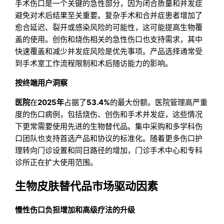
手术伤口是一个关键的急性部分，因为闭合质量和并发症
避免对术后结果至关重要。复杂手术和合并症患者增加了
愈合延迟、裂开或感染风险的可能性，这可能提高生物覆
盖的使用。创伤和烧伤相关的急性伤口也支持需求，其中
快速覆盖和减少并发症风险是优先事项。产品选择通常受
到手术室工作流程限制和术后随访能力的影响。
按终端用户洞察
医院
在
2025年
占据了
53.4%
的最大份额。医院管理高严重
度的伤口病例，包括烧伤、创伤和手术并发症，这些情况
下更常需要使用先进的生物替代品。集中采购和多学科伤
口团队也支持首选产品和协议的标准化。随着更多伤口护
理转向门诊设置和同日路径的增加，门诊手术中心和专科
诊所正在扩大使用范围。
生物皮肤替代品市场驱动因素
慢性伤口负担增加和高级疗法的升级