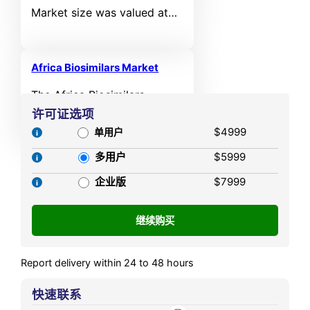
Market size was valued at
6.30% during the forecast
USD 873.98 MN in 2021 and
period.
reached USD 1,325.11 MN in
2025. It is anticipated to
Africa Biosimilars Market
reach USD 2,813.55 MN by
The Africa Biosimilars
2032, growing at a CAGR of
Market size was valued at
许可证选项
9.44% during the forecast
USD 126.63 MN in 2021 and
$4999
单用户
period.
reached USD 200.98 MN in
多用户
$5999
2025. It is anticipated to
reach USD 451.50 MN by
企业版
$7999
2032, growing at a CAGR of
7.80% during the forecast
period.
Report delivery within 24 to 48 hours
快速联系