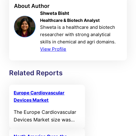
About Author
Shweta Bisht
Healthcare & Biotech Analyst
Shweta is a healthcare and biotech
researcher with strong analytical
skills in chemical and agri domains.
View Profile
Related Reports
Europe Cardiovascular
Devices Market
The Europe Cardiovascular
Devices Market size was
valued at USD 11,331.07 MN
in 2021 and reached USD