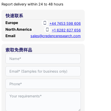
Report delivery within 24 to 48 hours
快速联系
Europe
+44 7453 598 606
North America
+1 6282 627 656
Email
sales@credenceresearch.com
索取免费样品