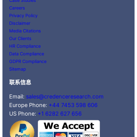
Case Studies
Careers
Privacy Policy
Disclaimer
Media Citations
Our Clients
HR Compliance
Data Compliance
GDPR Compliance
Sitemap
联系信息
Email:
sales@credenceresearch.com
Europe Phone:
+44 7453 598 606
US Phone:
+1 6282 627 656