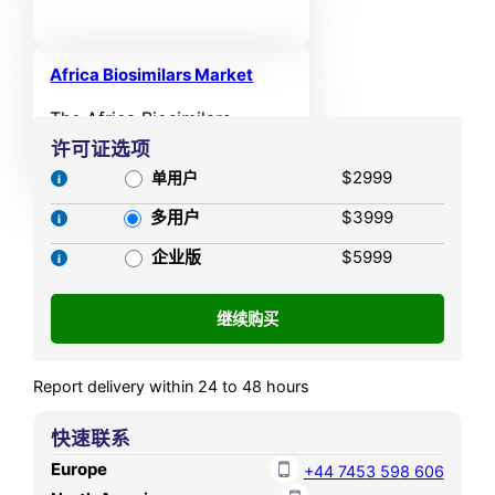
USD 873.98 MN in 2021 and
period.
reached USD 1,325.11 MN in
2025. It is anticipated to
Africa Biosimilars Market
reach USD 2,813.55 MN by
The Africa Biosimilars
2032, growing at a CAGR of
Market size was valued at
许可证选项
9.44% during the forecast
USD 126.63 MN in 2021 and
$2999
单用户
period.
reached USD 200.98 MN in
多用户
$3999
2025. It is anticipated to
reach USD 451.50 MN by
企业版
$5999
2032, growing at a CAGR of
7.80% during the forecast
period.
Report delivery within 24 to 48 hours
快速联系
Europe
+44 7453 598 606