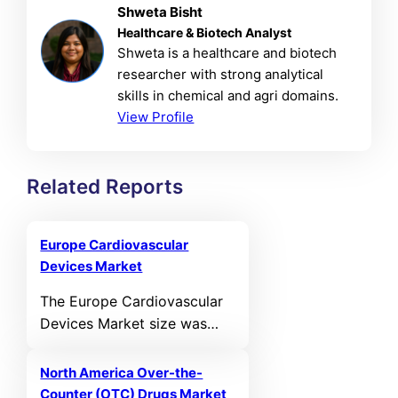
Shweta Bisht
Healthcare & Biotech Analyst
Shweta is a healthcare and biotech
researcher with strong analytical
skills in chemical and agri domains.
View Profile
Related Reports
Europe Cardiovascular
Devices Market
The Europe Cardiovascular
Devices Market size was
valued at USD 11,331.07 MN
in 2021 and reached USD
North America Over-the-
14,497.23 MN in 2025. It is
Counter (OTC) Drugs Market