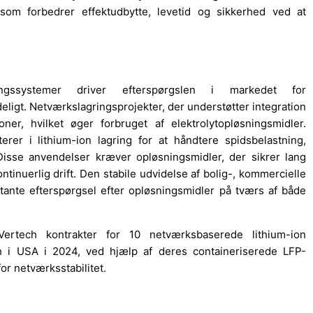
r, som forbedrer effektudbytte, levetid og sikkerhed ved at
ngssystemer driver efterspørgslen i markedet for
ydeligt. Netværkslagringsprojekter, der understøtter integration
oner, hvilket øger forbruget af elektrolytopløsningsmidler.
rer i lithium-ion lagring for at håndtere spidsbelastning,
Disse anvendelser kræver opløsningsmidler, der sikrer lang
tinuerlig drift. Den stabile udvidelse af bolig-, kommercielle
tante efterspørgsel efter opløsningsmidler på tværs af både
rtech kontrakter for 10 netværksbaserede lithium-ion
Wh i USA i 2024, ved hjælp af deres containeriserede LFP-
or netværksstabilitet.