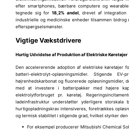
efter smartphones, bærbare computere og wearables,
tegnede sig for
18,2% andel
, drevet af integratio
industrielle og medicinske enheder tilsammen bidro
efterspørgselsmønster.
Vigtige Vækstdrivere
Hurtig Udvidelse af Produktion af Elektriske Køretøjer
Den accelererende adoption af elektriske køretøjer fo
batteri-elektrolyt-opløsningsmidler. Stigende EV
højrenhedskarbonat og fluorerede opløsningsmidler, de
med at investere i batteripakker med højere kapa
elektrolytforbruget pr. køretøj. Regeringsincitame
ladeinfrastruktur understøtter yderligere storskala
hurtigopladningskrav intensiveres, foretrækkes opløs
og termisk stabilitet i stigende grad, hvilket styrker d
For eksempel producerer Mitsubishi Chemical Sol-