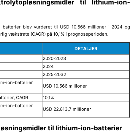
olytopløsningsmidler til lithium-ion-
on-batterier blev vurderet til USD 10.566 millioner i 2024 og
årlig vækstrate (CAGR) på 10,1% i prognoseperioden.
DETALJER
2020-2023
2024
2025-2032
um-ion-batterier
USD 10.566 millioner
atterier, CAGR
10,1%
um-ion-batterier
USD 22.813,7 millioner
løsningsmidler til lithium-ion-batterier