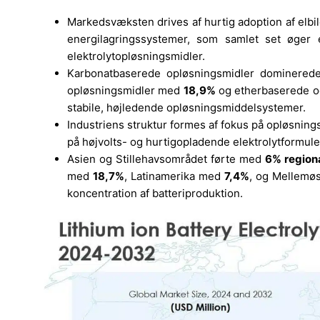
Markedsvæksten drives af hurtig adoption af elbile
energilagringssystemer, som samlet set øger e
elektrolytopløsningsmidler.
Karbonatbaserede opløsningsmidler dominere
opløsningsmidler med
18,9%
og etherbaserede 
stabile, højledende opløsningsmiddelsystemer.
Industriens struktur formes af fokus på opløsnin
på højvolts- og hurtigopladende elektrolytformul
Asien og Stillehavsområdet førte med
6% regiona
med
18,7%
, Latinamerika med
7,4%
, og Mellemø
koncentration af batteriproduktion.