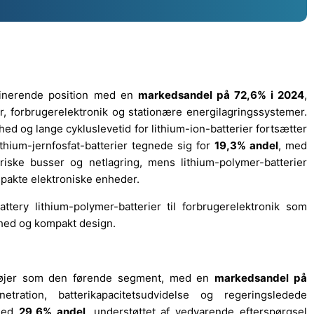
ominerende position med en
markedsandel på 72,6% i 2024
,
jer, forbrugerelektronik og stationære energilagringssystemer.
 og lange cykluslevetid for lithium-ion-batterier fortsætter
thium-jernfosfat-batterier tegnede sig for
19,3% andel
, med
riske busser og netlagring, mens lithium-polymer-batterier
mpakte elektroniske enheder.
ry lithium-polymer-batterier til forbrugerelektronik som
hed og kompakt design.
retøjer som den førende segment, med en
markedsandel på
tration, batterikapacitetsudvidelse og regeringsledede
 med
29,6% andel
, understøttet af vedvarende efterspørgsel