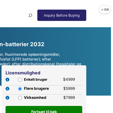
Search
on-batterier 2032
r, fluorinerede opløsningsmidler,
osfat (LFP) batterier); efter
der); efter distributionskanal (hospitaler og
Licensmulighed
$4999
Enkelt bruger
Flere brugere
$5999
Virksomhed
$7999