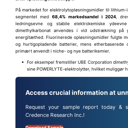
På markedet for elektrolytopløsningsmidler til lithiu
segmentet med
68,4% markedsandel i 2024
, dre
ledningsevne og stabile elektrokemiske ydeevn
dimethylkarbonat anvendes i vid udstrækning på g
energitæthed. Fluorinerede opløsningsmidler fulgte 
og hurtigopladende batterier, mens etherbaserede
primært anvendt i niche- og nye batterikemier.
For eksempel fremstiller UBE Corporation dimethy
sine POWERLYTE-elektrolytter, hvilket muliggør høj 
Access crucial information at un
Request your sample report today & s
Credence Research Inc.!
Download Sample