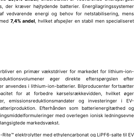
 der kræver højtydende batterier. Energilagringssystemer
n af vedvarende energi og behov for netstabilisering, mens
g med
7,4% andel
, hvilket afspejler en stabil men specialiseret
rbliver en primær vækstdriver for markedet for lithium-ion-
-produktionsvolumener øger direkte efterspørgslen efter
r anvendes i lithium-ion-batterier. Bilproducenter fortsætter
citet for at forbedre kørselsrækkevidden, hvilket øger
nter, emissionsreduktionsmandater og investeringer i EV-
 batteriproduktion. Efterhånden som batterienergitæthed og
ningsmiddelformuleringer med overlegen ionisk ledningsevne
en langsigtede markedsvækst.
Rite™ elektrolytter med ethylencarbonat og LiPF6-salte til EV