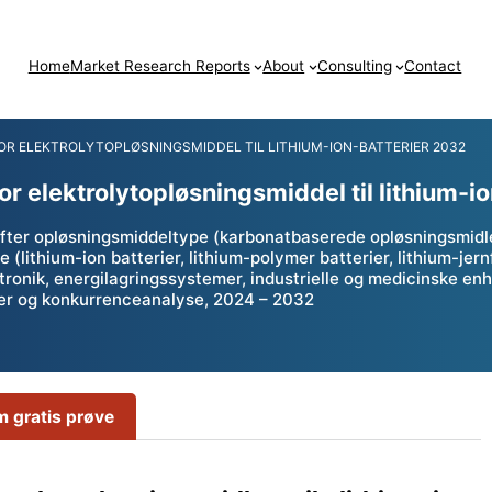
Home
Market Research Reports
About
Consulting
Contact
R ELEKTROLYTOPLØSNINGSMIDDEL TIL LITHIUM-ION-BATTERIER 2032
r elektrolytopløsningsmiddel til lithium-i
efter opløsningsmiddeltype (karbonatbaserede opløsningsmidle
(lithium-ion batterier, lithium-polymer batterier, lithium-jernf
tronik, energilagringssystemer, industrielle og medicinske enhe
heder og konkurrenceanalyse, 2024 – 2032
 gratis prøve