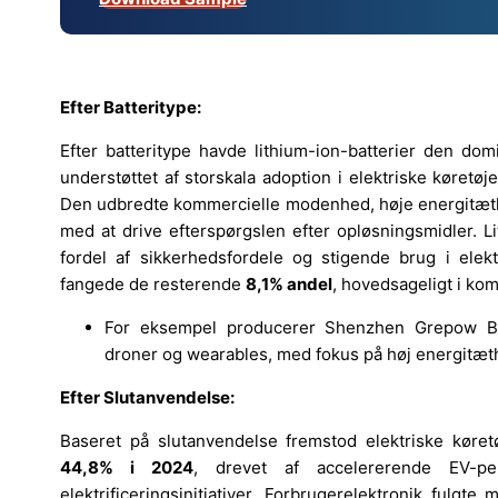
Efter Batteritype:
Efter batteritype havde lithium-ion-batterier den d
understøttet af storskala adoption i elektriske køretø
Den udbredte kommercielle modenhed, høje energitæthed
med at drive efterspørgslen efter opløsningsmidler. Li
fordel af sikkerhedsfordele og stigende brug i elekt
fangede de resterende
8,1% andel
, hovedsageligt i ko
For eksempel producerer Shenzhen Grepow Batte
droner og wearables, med fokus på høj energitæt
Efter Slutanvendelse:
Baseret på slutanvendelse fremstod elektriske kø
44,8% i 2024
, drevet af accelererende EV-pene
elektrificeringsinitiativer. Forbrugerelektronik fulgte