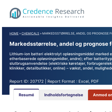
Skip
to
content
HOME
»
CHEMICALS
»
MARKEDSSTØRRELSE, ANDEL OG PROGNOSE FO
Markedsstørrelse, andel og prognose fo
Lithium-ion batteri elektrolyt opløsningsmiddel marked 
etherbaserede opløsningsmidler, andre); efter batteritype 
slutbrugsanvendelse (elektriske køretøjer, forbrugerelek
klinikker, detailbutikker, online) – vækst, andel, mulig
Report ID: 207172 | Report Format : Excel, PDF
Resumé
Indholdsfortegnelse
Anmod om