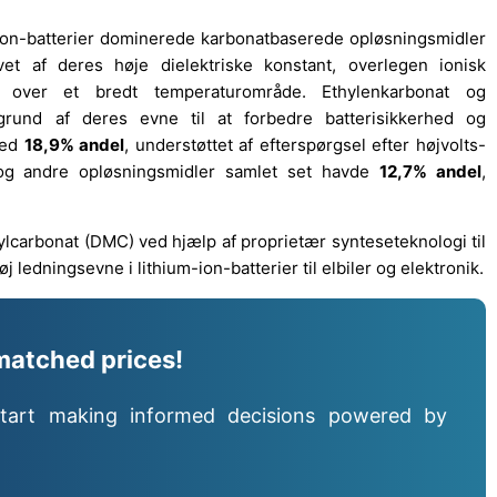
m-ion-batterier dominerede karbonatbaserede opløsningsmidler
vet af deres høje dielektriske konstant, overlegen ionisk
e over et bredt temperaturområde. Ethylenkarbonat og
rund af deres evne til at forbedre batterisikkerhed og
med
18,9% andel
, understøttet af efterspørgsel efter højvolts-
 og andre opløsningsmidler samlet set havde
12,7% andel
,
lcarbonat (DMC) ved hjælp af proprietær synteseteknologi til
ledningsevne i lithium-ion-batterier til elbiler og elektronik.
matched prices!
tart making informed decisions powered by