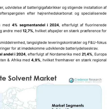
r, udvidelse af batterigigafabrikker og stigende installation af
fterspørgslen efter højrenhedskarbonat og specialiserede
de med
4% segmentandel i 2024
, efterfulgt af fluorinerede
og andre med
12,7%
, hvilket afspejler en stærk præference for
gsmiddelrenhed, langsigtede leveringskontrakter og F&U-fokus
eringer for at imødekomme udviklende batteriydelseskrav.
l andel i 2024
, efterfulgt af Nordamerika med
21,4%
, Europa
sten & Afrika med
4,9%
, hvilket fremhæver en stærk regional