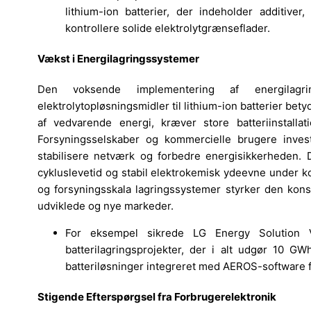
lithium-ion batterier, der indeholder additive
kontrollere solide elektrolytgrænseflader.
Vækst i Energilagringssystemer
Den voksende implementering af energilagri
elektrolytopløsningsmidler til lithium-ion batterier bet
af vedvarende energi, kræver store batteriinstallati
Forsyningsselskaber og kommercielle brugere investe
stabilisere netværk og forbedre energisikkerheden. 
cykluslevetid og stabil elektrokemisk ydeevne under kon
og forsyningsskala lagringssystemer styrker den kons
udviklede og nye markeder.
For eksempel sikrede LG Energy Solution Ve
batterilagringsprojekter, der i alt udgør 10 G
batteriløsninger integreret med AEROS-software f
Stigende Efterspørgsel fra Forbrugerelektronik