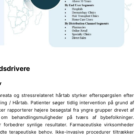
dsdrivere
r
areata og stressrelateret hårtab styrker efterspørgslen efter
ng / Hårtab. Patienter søger tidlig intervention på grund af
kker rapporterer højere besøgstal fra yngre grupper drevet af
n om behandlingsmuligheder på tværs af bybefolkninger.
 forbedrer synlige resultater. Farmaceutiske virksomheder
te terapeutiske behov. Ikke-invasive procedurer tiltrækker