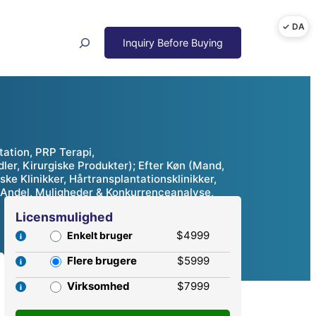
Search
ation, PRP Terapi,
ler, Kirurgiske Produkter); Efter Køn (Mand,
ske Klinikker, Hårtransplantationsklinikker,
t, Andel, Muligheder & Konkurrenceanalyse,
Licensmulighed
$4999
Enkelt bruger
Flere brugere
$5999
Virksomhed
$7999