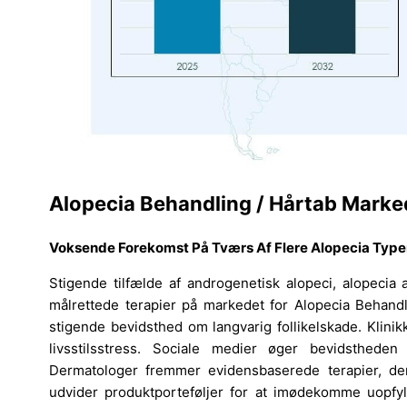
Alopecia Behandling / Hårtab Marke
Voksende Forekomst På Tværs Af Flere Alopecia Type
Stigende tilfælde af androgenetisk alopeci, alopecia 
målrettede terapier på markedet for Alopecia Behandli
stigende bevidsthed om langvarig follikelskade. Klini
livsstilsstress. Sociale medier øger bevidsthede
Dermatologer fremmer evidensbaserede terapier, der
udvider produktporteføljer for at imødekomme uopfyld