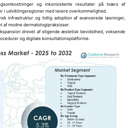
ngsomkostninger og inkonsistente resultater på tværs af
r i udviklingsregioner med lavere overkommelighed.
k infrastruktur og tidlig adoption af avancerede løsninger,
et af modne dermatologipraksisser.
ekspansion drevet af stigende æstetisk bevidsthed, voksende
ocedurer og digitale konsultationsplatforme.