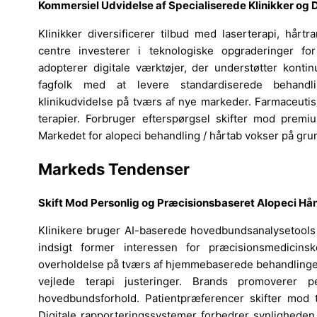
Kommersiel Udvidelse af Specialiserede Klinikker og
Klinikker diversificerer tilbud med laserterapi, hårt
centre investerer i teknologiske opgraderinger fo
adopterer digitale værktøjer, der understøtter kont
fagfolk med at levere standardiserede behandli
klinikudvidelse på tværs af nye markeder. Farmaceuti
terapier. Forbruger efterspørgsel skifter mod premiu
Markedet for alopeci behandling / hårtab vokser på gr
Markeds Tendenser
Skift Mod Personlig og Præcisionsbaseret Alopeci Hå
Klinikere bruger AI-baserede hovedbundsanalysetools 
indsigt former interessen for præcisionsmedicinsk
overholdelse på tværs af hjemmebaserede behandlinger.
vejlede terapi justeringer. Brands promoverer p
hovedbundsforhold. Patientpræferencer skifter mod ti
Digitale rapporteringssystemer forbedrer synligheden 