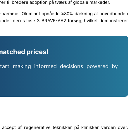
er til bredere adoption på tværs af globale markeder.
 JAK-hæmmer Olumiant opnåede ≥80% dækning af hovedbunden
under deres fase 3 BRAVE-AA2 forsøg, hvilket demonstrerer
matched prices!
tart making informed decisions powered by
 accept af regenerative teknikker på klinikker verden over.