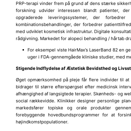
PRP-terapi vinder frem på grund af dens stærke sikkerh
forskning udvider interessen blandt patienter, de
opgraderede leveringssystemer, der forbedrer
kombinationsbehandlinger, der forbedrer patienttilfre
med udviklet kosmetisk infrastruktur. Digitale konsulta
rådgivning. Markedet for alopeci behandling / hårtab drage
For eksempel viste HairMax’s LaserBand 82 en ge
uger i FDA-gennemgåede kliniske studier, med me
Stigende Indflydelse af Æstetisk Bevidsthed og Livss
Øget opmærksomhed på pleje får flere individer til at 
bidrager til større efterspørgsel efter medicinsk inte
afhængighed af langsigtede terapier. Skønheds- og w
social rækkevidde. Klinikker designer personlige pla
markedsfører topiske og orale produkter genne
forebyggende hovedbundsprogrammer for at forsinke
højindkomstpopulationer.