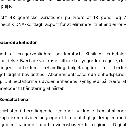
pleje.
est™ 48 genetiske variationer på tværs af 13 gener og 7
pecifik DNA-kortlagt rapport for at eliminere “trial and error”-
ebaserede Enheder
und af brugervenlighed og komfort. Klinikker anbefaler
eholdelse. Bærbare værktøjer tiltrækker yngre forbrugere, der
deringer forbedrer behandlingsbølgelængder for bedre
øget digital bevidsthed. Abonnementsbaserede enhedsplaner
ng. Onlineplatforme udvider enhedens synlighed på tværs af
etoder til håndtering af hårtab.
Konsultationer
ialister i fjerntliggende regioner. Virtuelle konsultationer
E-apoteker udvider adgangen til receptpligtige terapier med
 guider patienter mod evidensbaserede regimer. Digital