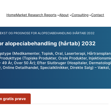
Home
Market Research Reports
About
Consulting
Contact
ÆKST OG PROGNOSE FOR ALOPECIABEHANDLING (HÅRTAB) 2032
or alopeciabehandling (hårtab) 2032
stype (Medikamenter, Topisk, Oral, Laserterapi, Hårtransplant
rodukttype (Topiske Produkter, Orale Produkter, Injektionsmid
– 49 År, Over 50 År); Efter Slutbruger (Hospitaler, Dermatologi
, Online Detailhandel, Specialklinikker, Direkte Salg) – Væks
 gratis prøve