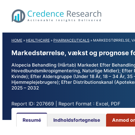
Skip
to
content
HOME
»
HEALTHCARE
»
PHARMACEUTICALS
»
MARKEDSTØRRELSE, V
Markedstørrelse, vækst og prognose f
Alopecia Behandling (Hårtab) Markedet Efter Behandling
Hovedbundsmikropigmentering, Naturlige Midler); Efter P
Kvinde); Efter Aldersgruppe (Under 18 År, 18 – 34 År, 35 
Hjemmeplejebrugere); Efter Distributionskanal (Apoteker
2025 – 2032
Report ID: 207669 | Report Format : Excel, PDF
Resumé
Indholdsfortegnelse
Anmod om