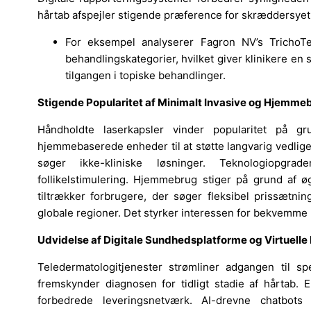
hårtab afspejler stigende præference for skræddersyet 
For eksempel analyserer Fagron NV’s TrichoT
behandlingskategorier, hvilket giver klinikere en s
tilgangen i topiske behandlinger.
Stigende Popularitet af Minimalt Invasive og Hjemm
Håndholdte laserkapsler vinder popularitet på gr
hjemmebaserede enheder til at støtte langvarig vedlig
søger ikke-kliniske løsninger. Teknologiopgra
follikelstimulering. Hjemmebrug stiger på grund af 
tiltrækker forbrugere, der søger fleksibel prissætni
globale regioner. Det styrker interessen for bekvemme m
Udvidelse af Digitale Sundhedsplatforme og Virtuelle 
Teledermatologitjenester strømliner adgangen til spec
fremskynder diagnosen for tidligt stadie af hårtab. 
forbedrede leveringsnetværk. AI-drevne chatbots