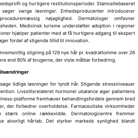
edsprofil og hurtigere restitutionsperioder. Stamcellebaseret
r søger varige løsninger. Enhedsproducenter introducerer
 proceduremæssig nøjagtighed. Dermatologer omfavner
dsheden. Medicinsk turisme understøtter adoption i regioner
tioner hjælper patienter med at få hurtigere adgang til ekspert
r fordel af stigende tillid til innovation.
nnemsnitlig stigning på 129 nye hår pr. kvadrattomme over 26
re end 90% af brugerne, der viste målbar forbedring.
tilsændringer
søge tidlige løsninger for tyndt hår. Stigende stressniveauer
rvention. Livsstilsrelateret hormonel ubalance øger patientens
ellness-platforme fremhæver behandlingsfordele gennem bred
ner, der forbedrer overholdelse. Farmaceutiske virksomheder
m stærk online rækkevidde. Dermatologicentre fremmer
 alvorligt hårtab. Det styrker markeds synlighed blandt