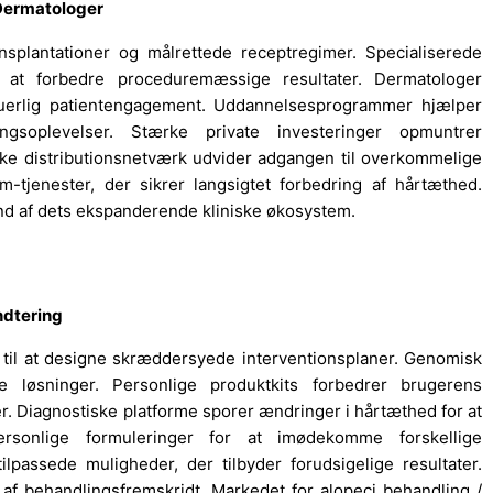
 Dermatologer
ransplantationer og målrettede receptregimer. Specialiserede
r at forbedre proceduremæssige resultater. Dermatologer
inuerlig patientengagement. Uddannelsesprogrammer hjælper
ngsoplevelser. Stærke private investeringer opmuntrer
ske distributionsnetværk udvider adgangen til overkommelige
m-tjenester, der sikrer langsigtet forbedring af hårtæthed.
und af dets ekspanderende kliniske økosystem.
ndtering
til at designe skræddersyede interventionsplaner. Genomisk
e løsninger. Personlige produktkits forbedrer brugerens
 Diagnostiske platforme sporer ændringer i hårtæthed for at
ersonlige formuleringer for at imødekomme forskellige
lpassede muligheder, der tilbyder forudsigelige resultater.
af behandlingsfremskridt. Markedet for alopeci behandling /