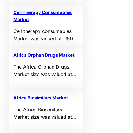
valued at USD 294,866.12
of 11.03% during the
MN in 2021 and reached
forecast period.
Cell Therapy Consumables
USD 365,960.68 MN in
Market
2025. It is anticipated to
Cell therapy consumables
reach USD 553,623.53 MN
Market was valued at USD
by 2032, growing at a CAGR
3439 million in 2024 and is
of 5.13% during the forecast
anticipated to reach USD
period.
Africa Orphan Drugs Market
7533.31 million by 2032,
The Africa Orphan Drugs
growing at a CAGR of 10.3%
Market size was valued at
during the forecast period.
USD 792.75 MN in 2021 and
reached USD 1,258.16 MN in
2025. It is anticipated to
Africa Biosimilars Market
reach USD 2,826.51 MN by
The Africa Biosimilars
2032, growing at a CAGR of
Market size was valued at
6.30% during the forecast
USD 126.63 MN in 2021 and
period.
reached USD 200.98 MN in