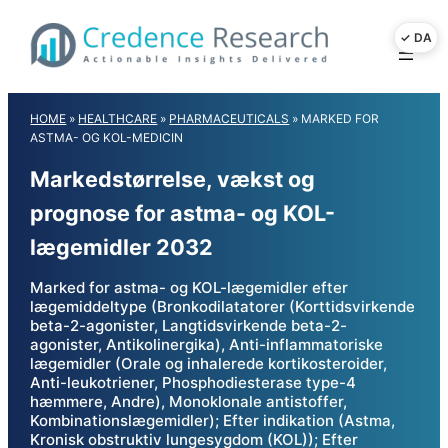
Skip
to
content
HOME
»
HEALTHCARE
»
PHARMACEUTICALS
»
MARKED FOR
ASTMA- OG KOL-MEDICIN
Markedstørrelse, vækst og
prognose for astma- og KOL-
lægemidler 2032
Marked for astma- og KOL-lægemidler efter
lægemiddeltype (Bronkodilatatorer (Korttidsvirkende
beta-2-agonister, Langtidsvirkende beta-2-
agonister, Antikolinergika), Anti-inflammatoriske
lægemidler (Orale og inhalerede kortikosteroider,
Anti-leukotriener, Phosphodiesterase type-4
hæmmere, Andre), Monoklonale antistoffer,
Kombinationslægemidler); Efter indikation (Astma,
Kronisk obstruktiv lungesygdom (KOL)); Efter