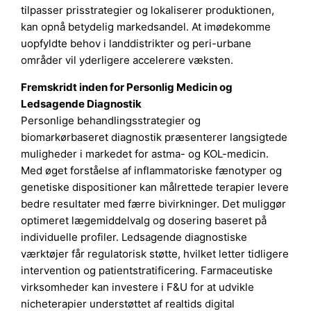
tilpasser prisstrategier og lokaliserer produktionen,
kan opnå betydelig markedsandel. At imødekomme
uopfyldte behov i landdistrikter og peri-urbane
områder vil yderligere accelerere væksten.
Fremskridt inden for Personlig Medicin og
Ledsagende Diagnostik
Personlige behandlingsstrategier og
biomarkørbaseret diagnostik præsenterer langsigtede
muligheder i markedet for astma- og KOL-medicin.
Med øget forståelse af inflammatoriske fænotyper og
genetiske dispositioner kan målrettede terapier levere
bedre resultater med færre bivirkninger. Det muliggør
optimeret lægemiddelvalg og dosering baseret på
individuelle profiler. Ledsagende diagnostiske
værktøjer får regulatorisk støtte, hvilket letter tidligere
intervention og patientstratificering. Farmaceutiske
virksomheder kan investere i F&U for at udvikle
nicheterapier understøttet af realtids digital