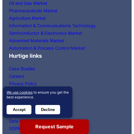
Oil and Gas Market
Pharmaceuticals Market
Agriculture Market
Information & Communications Technology
Semiconductor & Electronics Market
Advanced Materials Market
Automation & Process Control Market
Hurtige links
Case Studies
Careers
Privacy Policy
Disclaimer
We use cookies
to ensure you get the
best experience.
Media Citations
Our Clients
Accept
Decline
HR Compliance
Data Compliance
Request Sample
GDPR Compliance