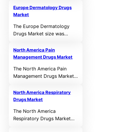
2025. It is anticipated to
Europe Dermatology Drugs
reach USD 451.50 MN by
Market
2032, growing at a CAGR of
The Europe Dermatology
7.80% during the forecast
Drugs Market size was
period.
valued at USD 8,384.62 MN
in 2021 and reached USD
North America Pain
10,909.79 MN in 2025. It is
Management Drugs Market
anticipated to reach USD
The North America Pain
17,933.36 MN by 2032,
Management Drugs Market
growing at a CAGR of 6.18%
size was valued at USD
during the forecast period.
11,968.20 MN in 2021 and
North America Respiratory
reached USD 14,314.26 MN
Drugs Market
in 2025. It is anticipated to
The North America
reach USD 18,345.24 MN by
Respiratory Drugs Market
2032, growing at a CAGR of
size was valued at USD
2.85% during the forecast