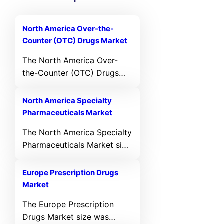
North America Over-the-
Counter (OTC) Drugs Market
The North America Over-
the-Counter (OTC) Drugs
Market size was valued at
USD 72,391.68 MN in 2021
North America Specialty
and reached USD 93,061.46
Pharmaceuticals Market
MN in 2025. It is anticipated
The North America Specialty
to reach USD 155,694.86
Pharmaceuticals Market size
MN by 2032, growing at a
was valued at USD
CAGR of 6.49% during the
67,838.21 MN in 2021 and
forecast period.
Europe Prescription Drugs
reached USD 109,086.83 MN
Market
in 2025. It is anticipated to
The Europe Prescription
reach USD 260,733.67 MN
Drugs Market size was
by 2032, growing at a CAGR