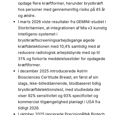
opdage flere kræftformer, herunder brystkræft
hos personer med gennemsnitlig risiko på 45 år
og ældre.
I marts 2026 viste resultater fra GEMINI-studiet i
Storbritannien, at integrationen af Mia v3 kunstig
intelligens-systemet i
brystkræftscreeningsarbejdsgange øgede
kræftdetektionen med 10,4% samtidig med at
reducere radiologisk arbejdsbyrde med op til
31% og forkorte meddelelsestider for opdagede
kræftformer.
I december 2025 introducerede Astrin
Biosciences Certitude Breast, en først af sin
slags, ikke-billeddannende, blodbaseret tidlig
brystkræftdetektionstest, med studiedata der
viser 92% sensitivitet og 93% specificitet og
kommerciel tilgængelighed planlagt i USA fra
tidligt 2026.
I oktober 2025 lancerede PrecisionRNA Biotech