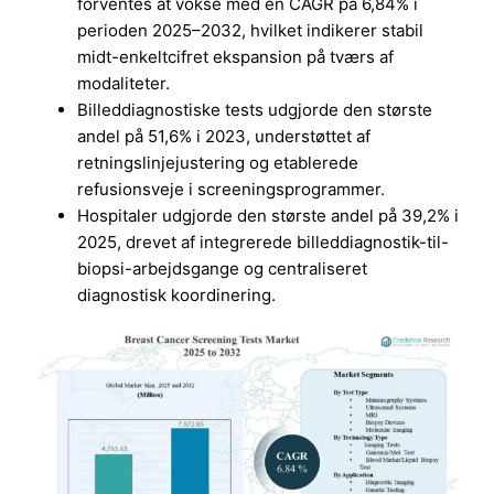
forventes at vokse med en CAGR på 6,84% i
perioden 2025–2032, hvilket indikerer stabil
midt-enkeltcifret ekspansion på tværs af
modaliteter.
Billeddiagnostiske tests udgjorde den største
andel på 51,6% i 2023, understøttet af
retningslinjejustering og etablerede
refusionsveje i screeningsprogrammer.
Hospitaler udgjorde den største andel på 39,2% i
2025, drevet af integrerede billeddiagnostik-til-
biopsi-arbejdsgange og centraliseret
diagnostisk koordinering.