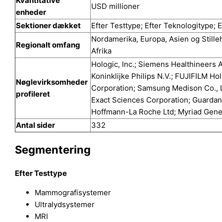
Kvantitative
USD millioner
enheder
Sektioner dækket
Efter Testtype; Efter Teknologitype; 
Nordamerika, Europa, Asien og Still
Regionalt omfang
Afrika
Hologic, Inc.; Siemens Healthineers 
Koninklijke Philips N.V.; FUJIFILM H
Nøglevirksomheder
Corporation; Samsung Medison Co., Lt
profileret
Exact Sciences Corporation; Guardant H
Hoffmann-La Roche Ltd; Myriad Genet
Antal sider
332
Segmentering
Efter Testtype
Mammografisystemer
Ultralydsystemer
MRI