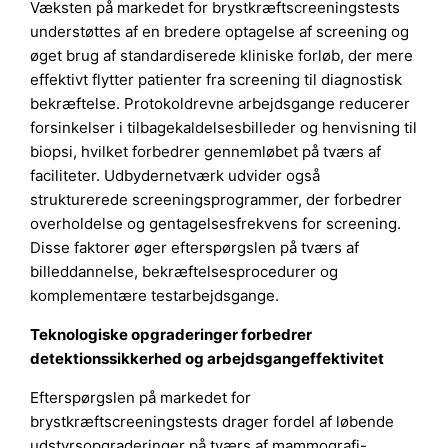
Væksten på markedet for brystkræftscreeningstests
understøttes af en bredere optagelse af screening og
øget brug af standardiserede kliniske forløb, der mere
effektivt flytter patienter fra screening til diagnostisk
bekræftelse. Protokoldrevne arbejdsgange reducerer
forsinkelser i tilbagekaldelsesbilleder og henvisning til
biopsi, hvilket forbedrer gennemløbet på tværs af
faciliteter. Udbydernetværk udvider også
strukturerede screeningsprogrammer, der forbedrer
overholdelse og gentagelsesfrekvens for screening.
Disse faktorer øger efterspørgslen på tværs af
billeddannelse, bekræftelsesprocedurer og
komplementære testarbejdsgange.
Teknologiske opgraderinger forbedrer
detektionssikkerhed og arbejdsgangeffektivitet
Efterspørgslen på markedet for
brystkræftscreeningstests drager fordel af løbende
udstyrsopgraderinger på tværs af mammografi-,