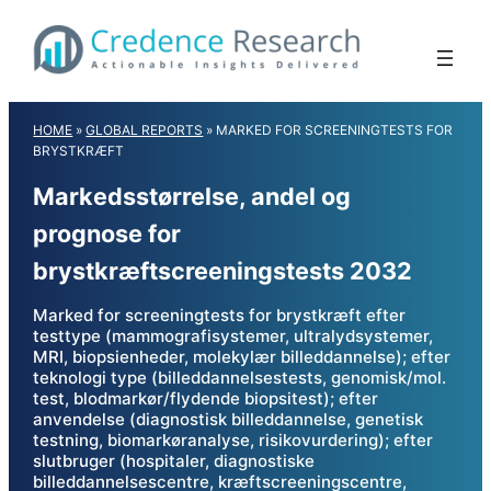
Skip
to
content
HOME
»
GLOBAL REPORTS
»
MARKED FOR SCREENINGTESTS FOR
BRYSTKRÆFT
Markedsstørrelse, andel og
prognose for
brystkræftscreeningstests 2032
Marked for screeningtests for brystkræft efter
testtype (mammografisystemer, ultralydsystemer,
MRI, biopsienheder, molekylær billeddannelse); efter
teknologi type (billeddannelsestests, genomisk/mol.
test, blodmarkør/flydende biopsitest); efter
anvendelse (diagnostisk billeddannelse, genetisk
testning, biomarkøranalyse, risikovurdering); efter
slutbruger (hospitaler, diagnostiske
billeddannelsescentre, kræftscreeningscentre,