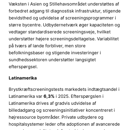
Væksten i Asien og Stillehavsområdet understøttes af
forbedret adgang til diagnostisk infrastruktur, stigende
bevidsthed og udvidelse af screeningsprogrammer i
større bycentre. Udbydernetværk øger kapaciteten og
vedtager standardiserede screeningsveje, hvilket
understøtter højere screeningsdeltagelse. Variabilitet
på tværs af lande forbliver, men store
befolkningsbaser og stigende investeringer i
sundhedssektoren understøtter langsigtet
efterspørgsel.
Latinamerika
Brystkræftscreeningstests markedets indtægtsandel i
Latinamerika var
6,3%
i 2025. Efterspørgslen i
Latinamerika drives af gradvis udvidelse af
billedadgang og screeningsinitiativer koncentreret i
højressource byområder. Private udbydere og
hospitalsystemer leder ofte adoptionen af avancerede