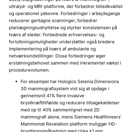
ultralyd- og MRI-platforme, der forbedrer billedkvalitet
og operationel ydeevne. Forbedringer i arbejdsgange
reducerer gentagne scanninger, forbedrer
planlægningsudnyttelse og styrker konsistensen på
tværs af steder. Forbedrede erhvervelses- og
fortolkningsmuligheder understøtter også bredere
implementering på tværs af ambulante og
netværksindstillinger. Disse forbedringer øger
erstatningsbehovet sammen med inkrementel vækst i
procedurevolumen.
For eksempel har Hologics Selenia Dimensions
3D mammografisystem vist sig at opdage i
gennemsnit 41% flere invasive
brystkræfttilfælde og reducere tilbagekaldelser
med op til 40% sammenlignet med 2D
mammografi alene, mens Siemens Healthineers’
Mammomat Revelation-platform muliggør HD-
brystbiopsimålretning med cirka ±1 mm