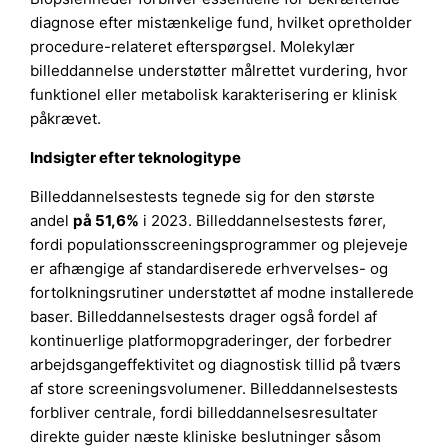
diagnose efter mistænkelige fund, hvilket opretholder
procedure-relateret efterspørgsel. Molekylær
billeddannelse understøtter målrettet vurdering, hvor
funktionel eller metabolisk karakterisering er klinisk
påkrævet.
Indsigter efter teknologitype
Billeddannelsestests tegnede sig for den største
andel
på 51,6%
i 2023. Billeddannelsestests fører,
fordi populationsscreeningsprogrammer og plejeveje
er afhængige af standardiserede erhvervelses- og
fortolkningsrutiner understøttet af modne installerede
baser. Billeddannelsestests drager også fordel af
kontinuerlige platformopgraderinger, der forbedrer
arbejdsgangeffektivitet og diagnostisk tillid på tværs
af store screeningsvolumener. Billeddannelsestests
forbliver centrale, fordi billeddannelsesresultater
direkte guider næste kliniske beslutninger såsom