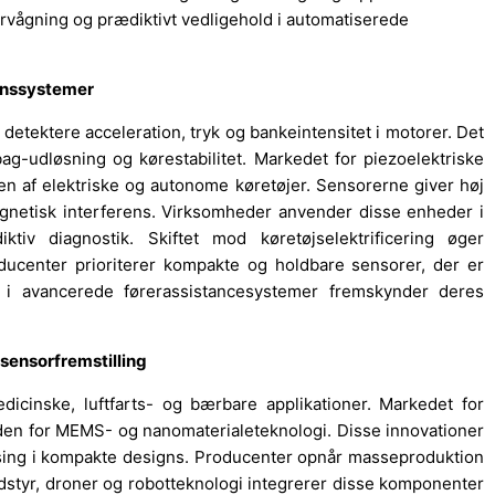
ervågning og prædiktivt vedligehold i automatiserede
ionssystemer
 detektere acceleration, tryk og bankeintensitet i motorer. Det
bag-udløsning og kørestabilitet. Markedet for piezoelektriske
en af elektriske og autonome køretøjer. Sensorerne giver høj
netisk interferens. Virksomheder anvender disse enheder i
ktiv diagnostik. Skiftet mod køretøjselektrificering øger
ducenter prioriterer kompakte og holdbare sensorer, der er
er i avancerede førerassistancesystemer fremskynder deres
 sensorfremstilling
dicinske, luftfarts- og bærbare applikationer. Markedet for
inden for MEMS- og nanomaterialeteknologi. Disse innovationer
sing i kompakte designs. Producenter opnår masseproduktion
tyr, droner og robotteknologi integrerer disse komponenter