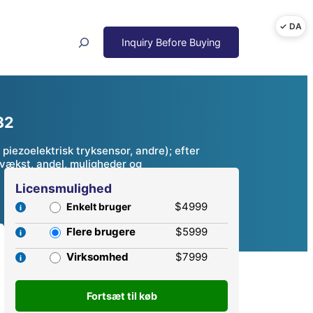
Search
32
piezoelektrisk tryksensor, andre); efter
 – vækst, andel, muligheder og
Licensmulighed
$4999
Enkelt bruger
Flere brugere
$5999
Virksomhed
$7999