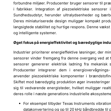
forbundne miljøer. Producenter bruger sensorer til præ
i fabrikker. Integration af piezoelektriske sensorer 
Sundhedsudstyr, herunder ultralydsenheder og bærba
Deres miniaturiserede design muliggør kompakt produk
langsigtede stabilitet og hurtige respons. Denne væks
og intelligente systemer.
Øget fokus på energieffektivitet og bæredygtige indus
Industrier prioriterer energieffektive løsninger, der m
sensorer vinder fremgang fra denne overgang ved at t
sensorer genererer elektrisk ladning fra mekanisk 
Producenter integrerer dem i energiovervågnings- o
anvender piezoelektriske komponenter i brændstofin
Skiftet mod bæredygtig produktion øger investeringer 
sig til vedvarende energisteder, hvilket muliggør realti
deres rolle i næste generations industrielle økosysteme
For eksempel tilbyder Texas Instruments vibrati
datakonvertering og op til 20 kHz båndbredde til