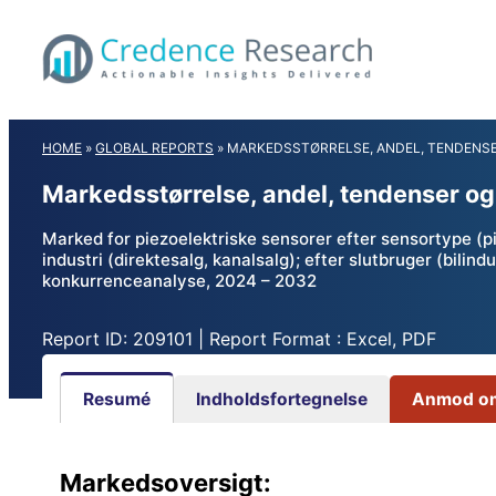
Skip
to
content
HOME
»
GLOBAL REPORTS
»
MARKEDSSTØRRELSE, ANDEL, TENDENSE
Markedsstørrelse, andel, tendenser og
Marked for piezoelektriske sensorer efter sensortype (pi
industri (direktesalg, kanalsalg); efter slutbruger (bilind
konkurrenceanalyse, 2024 – 2032
Report ID: 209101 | Report Format : Excel, PDF
Resumé
Indholdsfortegnelse
Anmod om
Markedsoversigt: