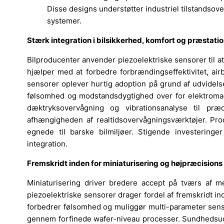
Disse designs understøtter industriel tilstandsov
systemer.
Stærk integration i bilsikkerhed, komfort og præstat
Bilproducenter anvender piezoelektriske sensorer til at
hjælper med at forbedre forbrændingseffektivitet, air
sensorer oplever hurtig adoption på grund af udvidels
følsomhed og modstandsdygtighed over for elektromag
dæktryksovervågning og vibrationsanalyse til prædi
afhængigheden af realtidsovervågningsværktøjer. Pro
egnede til barske bilmiljøer. Stigende investering
integration.
Fremskridt inden for miniaturisering og højpræcisions
Miniaturisering driver bredere accept på tværs af me
piezoelektriske sensorer drager fordel af fremskridt 
forbedrer følsomhed og muliggør multi-parameter sen
gennem forfinede wafer-niveau processer. Sundhedsuds