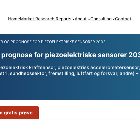
Home
Market Research Reports
About
Consulting
Contact
R OG PROGNOSE FOR PIEZOELEKTRISKE SENSORER 2032
 prognose for piezoelektriske sensorer 20
ezoelektrisk kraftsensor, piezoelektrisk accelerometersensor, 
ustri, sundhedssektor, fremstilling, luftfart og forsvar, andre)
 gratis prøve