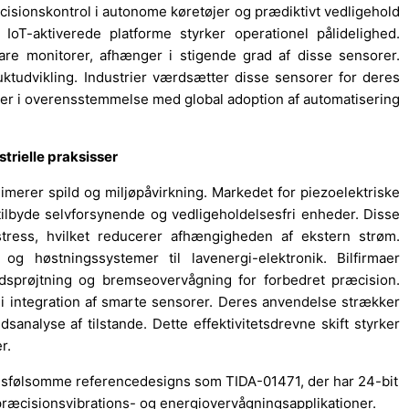
cisionskontrol i autonome køretøjer og prædiktivt vedligehold
i IoT-aktiverede platforme styrker operationel pålidelighed.
re monitorer, afhænger i stigende grad af disse sensorer.
tudvikling. Industrier værdsætter disse sensorer for deres
t er i overensstemmelse med global adoption af automatisering
trielle praksisser
inimerer spild og miljøpåvirkning. Markedet for piezoelektriske
ilbyde selvforsynende og vedligeholdelsesfri enheder. Disse
stress, hvilket reducerer afhængigheden af ekstern strøm.
g høstningssystemer til lavenergi-elektronik. Bilfirmaer
dsprøjtning og bremseovervågning for forbedret præcision.
i integration af smarte sensorer. Deres anvendelse strækker
dsanalyse af tilstande. Dette effektivitetsdrevne skift styrker
r.
onsfølsomme referencedesigns som TIDA-01471, der har 24-bit
 præcisionsvibrations- og energiovervågningsapplikationer.