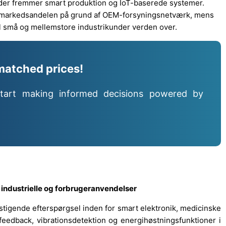
, der fremmer smart produktion og IoT-baserede systemer.
f markedsandelen på grund af OEM-forsyningsnetværk, mens
il små og mellemstore industrikunder verden over.
matched prices!
tart making informed decisions powered by
 industrielle og forbrugeranvendelser
 stigende efterspørgsel inden for smart elektronik, medicinske
sfeedback, vibrationsdetektion og energihøstningsfunktioner i