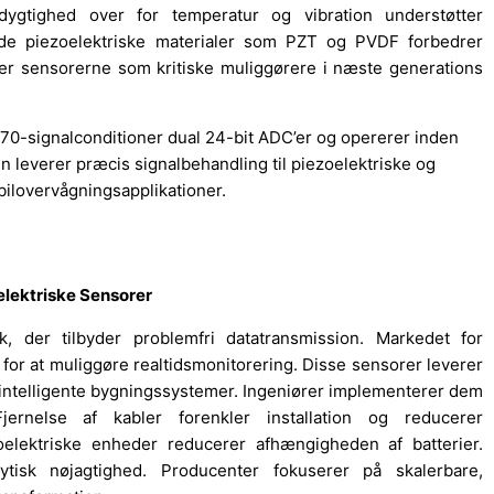
dygtighed over for temperatur og vibration understøtter
ede piezoelektriske materialer som PZT og PVDF forbedrer
erer sensorerne som kritiske muliggørere i næste generations
70-signalconditioner dual 24-bit ADC’er og opererer inden
n leverer præcis signalbehandling til piezoelektriske og
 bilovervågningsapplikationer.
elektriske Sensorer
 der tilbyder problemfri datatransmission. Markedet for
 for at muliggøre realtidsmonitorering. Disse sensorer leverer
og intelligente bygningssystemer. Ingeniører implementerer dem
Fjernelse af kabler forenkler installation og reducerer
oelektriske enheder reducerer afhængigheden af batterier.
ytisk nøjagtighed. Producenter fokuserer på skalerbare,