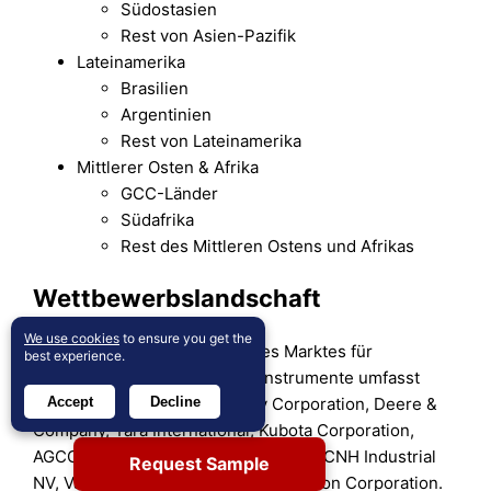
Südostasien
Rest von Asien-Pazifik
Lateinamerika
Brasilien
Argentinien
Rest von Lateinamerika
Mittlerer Osten & Afrika
GCC-Länder
Südafrika
Rest des Mittleren Ostens und Afrikas
Wettbewerbslandschaft
We use cookies
to ensure you get the
Die Wettbewerbslandschaft des Marktes für
best experience.
industrielle Prozessvariableninstrumente umfasst
Akteure wie Hexagon, Lindsay Corporation, Deere &
Accept
Decline
Company, Yara International, Kubota Corporation,
AGCO Corporation (US), Trimble Inc., CNH Industrial
Request Sample
NV, Valmont Industries, Inc. und Topcon Corporation.