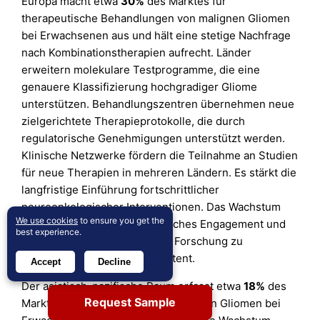
Europa macht etwa
30%
des Marktes für
therapeutische Behandlungen von malignen Gliomen
bei Erwachsenen aus und hält eine stetige Nachfrage
nach Kombinationstherapien aufrecht. Länder
erweitern molekulare Testprogramme, die eine
genauere Klassifizierung hochgradiger Gliome
unterstützen. Behandlungszentren übernehmen neue
zielgerichtete Therapieprotokolle, die durch
regulatorische Genehmigungen unterstützt werden.
Klinische Netzwerke fördern die Teilnahme an Studien
für neue Therapien in mehreren Ländern. Es stärkt die
langfristige Einführung fortschrittlicher
neuroonkologischer Interventionen. Das Wachstum
We use cookies
to ensure you get the
bleibt durch starkes akademisches Engagement und
best experience.
steigende Investitionen in die Forschung zu
hochgradigen Gliomen konsistent.
Accept
Decline
Der asiatisch-pazifische Raum erfasst etwa
18%
des
Request Sample
Marktes für Therapeutika bei malignen Gliomen bei