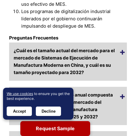
uso efectivo de MES.
Los programas de digitalización industrial
liderados por el gobierno continuarán
impulsando el despliegue de MES.
Preguntas Frecuentes
¿Cuál es el tamaño actual del mercado para el
mercado de Sistemas de Ejecución de
Manufactura Moderna en China, y cuál es su
tamaño proyectado para 2032?
We use cookies
to ensure you get the
¿A qué tasa de crecimiento anual compuesta
best experience.
se proyecta que crecerá el mercado del
Sistema de Ejecución de Manufactura
Accept
Decline
Moderna de China entre 2025 y 2032?
Request Sample