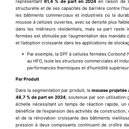
représentant
61,4 % de part en 2024
en raison de s
structurelle et de ses capacités de barrière contre l’h
les bâtiments commerciaux et industriels où la durabil
mousse à cellules ouvertes, avec sa densité plus faib
dans les intérieurs résidentiels, mais sa part reste
fermées est stimulée par l’augmentation des mandats d
et l’adoption croissante dans les applications de stockag
Par exemple, la SPF à cellules fermées Corbond I
au HFO, isole les structures commerciales et indu
performances thermiques et d’humidité supérieur
Par Produit
Dans la segmentation par produit, la
mousse projetée 
48,7 % de part en 2024
, soutenue par son utilisation 
échelle nécessitant un temps de réaction rapide, u
bénéficie de l’expansion des activités de construction
et de la rénovation croissante des bâtiments vieilli
pression à deux composants continuent de croître dan