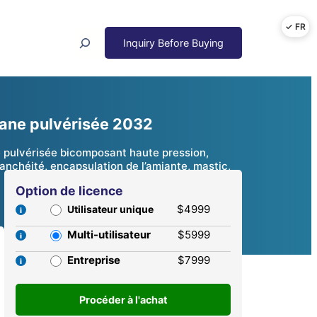
Search
thane pulvérisée 2032
e pulvérisée bicomposant haute pression,
nchéité, encapsulation de l’amiante, mastic,
Option de licence
$4999
Utilisateur unique
Multi-utilisateur
$5999
Entreprise
$7999