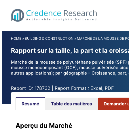
Skip
to
content
HOME
»
BUILDING & CONSTRUCTION
»
MARCHÉ DE LA MOUSSE DE PO
Rapport sur la taille, la part et la c
Marché de la mousse de polyuréthane pulvérisée (SPF) pa
mousse monocomposant (OCF), mousse pulvérisée bicompos
autres applications); par géographie – Croissance, part,
Report ID: 178732 | Report Format : Excel, PDF
Résumé
Table des matières
Demander un
Aperçu du Marché