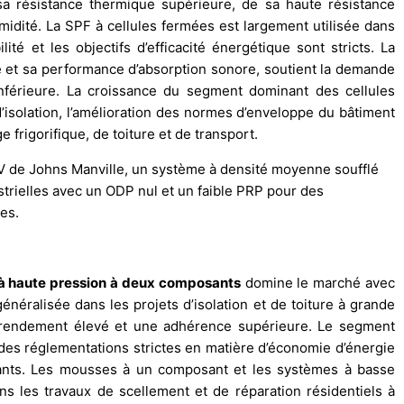
a résistance thermique supérieure, de sa haute résistance
umidité. La SPF à cellules fermées est largement utilisée dans
ité et les objectifs d’efficacité énergétique sont stricts. La
le et sa performance d’absorption sonore, soutient la demande
 inférieure. La croissance du segment dominant des cellules
’isolation, l’amélioration des normes d’enveloppe du bâtiment
e frigorifique, de toiture et de transport.
V de Johns Manville, un système à densité moyenne soufflé
strielles avec un ODP nul et un faible PRP pour des
es.
à haute pression à deux composants
domine le marché avec
généralisée dans les projets d’isolation et de toiture à grande
n rendement élevé et une adhérence supérieure. Le segment
, des réglementations strictes en matière d’économie d’énergie
ssants. Les mousses à un composant et les systèmes à basse
s les travaux de scellement et de réparation résidentiels à