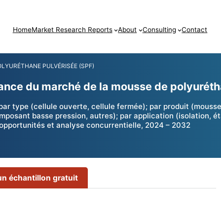
Home
Market Research Reports
About
Consulting
Contact
LYURÉTHANE PULVÉRISÉE (SPF)
roissance du marché de la mousse de polyuré
r type (cellule ouverte, cellule fermée); par produit (mouss
ant basse pression, autres); par application (isolation, éta
 opportunités et analyse concurrentielle, 2024 – 2032
 échantillon gratuit