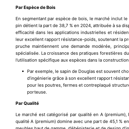
Par Espèce de Bois
En segmentant par espèce de bois, le marché inclut le p
pin détient la part de 38,7 % en 2024, attribuée à sa di
efficacité dans les applications industrielles et réside
leur excellent rapport résistance-poids, soutenant la p
pruche maintiennent une demande modérée, principal
spécialisée. La croissance des pratiques forestières du
l’utilisation spécifique aux espèces dans la construction
Par exemple, le sapin de Douglas est souvent chois
d’ingénierie grâce à son excellent rapport résist
pour les poutres, fermes et contreplaqué structur
porteuse.
Par Qualité
Le marché est catégorisé par qualité en A (premium), B 
qualité A (premium) domine avec une part de 45,1 % e
meubles haut de gamme, d’ébénisterie et de design d’int