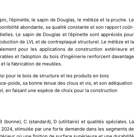
in, l’épinette, le sapin de Douglas, le mélèze et la pruche. Le
sponibilité abondante, sa qualité constante et son rapport coût-
ntielles. Le sapin de Douglas et l’épinette sont appréciés pour
roduction de LVL et de contreplaqué structurel. Le mélèze et la
ement pour les applications de construction extérieure et
rables et l’adoption du bois d’ingénierie renforcent davantage
 et la fabrication de meubles.
i pour le bois de structure et les produits en bois
ance-poids, sa bonne tenue des clous et vis, et son adéquation
el, en faisant une espèce de choix pour la construction
(bonne), C (standard), D (utilitaire) et qualités spéciales. La
n 2024, stimulée par une forte demande dans les segments de
érieur où une finition de surface supérieure et une durabilité