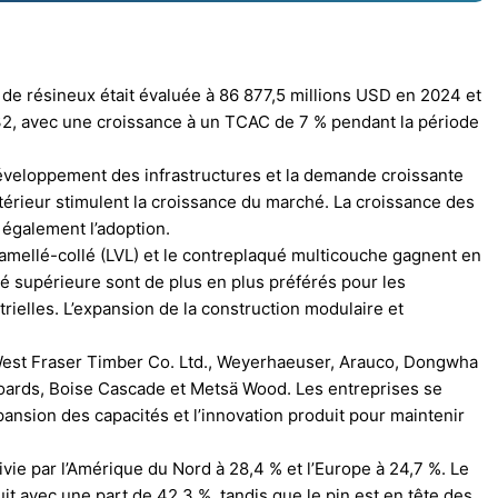
 de résineux était évaluée à 86 877,5 millions USD en 2024 et
032, avec une croissance à un TCAC de 7 % pendant la période
développement des infrastructures et la demande croissante
ntérieur stimulent la croissance du marché. La croissance des
 également l’adoption.
 lamellé-collé (LVL) et le contreplaqué multicouche gagnent en
té supérieure sont de plus en plus préférés pour les
trielles. L’expansion de la construction modulaire et
 West Fraser Timber Co. Ltd., Weyerhaeuser, Arauco, Dongwha
ards, Boise Cascade et Metsä Wood. Les entreprises se
pansion des capacités et l’innovation produit pour maintenir
vie par l’Amérique du Nord à 28,4 % et l’Europe à 24,7 %. Le
t avec une part de 42,3 %, tandis que le pin est en tête des