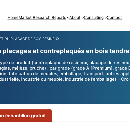
Home
Market Research Reports
About
Consulting
Contact
T DU PLACAGE DE BOIS RÉSINEUX
es placages et contreplaqués en bois tendr
pe de produit (contreplaqué de résineux, placage de résineux,
ouglas, mélèze, pruche) ; par grade (grade A [Premium], grade 
tion, fabrication de meubles, emballage, transport, autres appli
ustrielle, industrie du meuble, industrie de l’emballage) – Cro
 échantillon gratuit