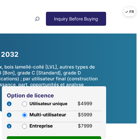
Search
e 2032
 bois lamellé-collé [LVL], autres types de
B [Bon], grade C [Standard], grade D
cations) ; par utilisateur final (construction
issance, part, opportunités et analyse
Option de licence
$4999
Utilisateur unique
Multi-utilisateur
$5999
Entreprise
$7999