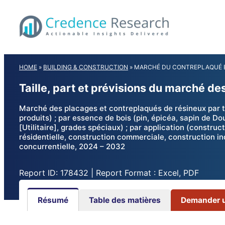
Skip
to
content
HOME
»
BUILDING & CONSTRUCTION
»
MARCHÉ DU CONTREPLAQUÉ E
Taille, part et prévisions du marché d
Marché des placages et contreplaqués de résineux par ty
produits) ; par essence de bois (pin, épicéa, sapin de D
[Utilitaire], grades spéciaux) ; par application (construc
résidentielle, construction commerciale, construction ind
concurrentielle, 2024 – 2032
Report ID: 178432 | Report Format : Excel, PDF
Résumé
Table des matières
Demander un