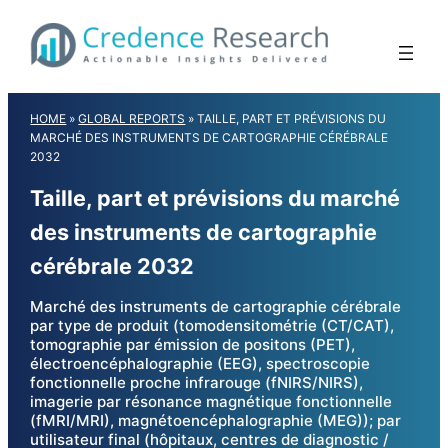
Skip
to
content
HOME
»
GLOBAL REPORTS
»
TAILLE, PART ET PRÉVISIONS DU
MARCHÉ DES INSTRUMENTS DE CARTOGRAPHIE CÉRÉBRALE
2032
Taille, part et prévisions du marché
des instruments de cartographie
cérébrale 2032
Marché des instruments de cartographie cérébrale
par type de produit (tomodensitométrie (CT/CAT),
tomographie par émission de positons (PET),
électroencéphalographie (EEG), spectroscopie
fonctionnelle proche infrarouge (fNIRS/NIRS),
imagerie par résonance magnétique fonctionnelle
(fMRI/MRI), magnétoencéphalographie (MEG)); par
utilisateur final (hôpitaux, centres de diagnostic /