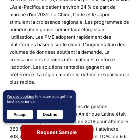
L’Asie-Pacifique détient environ 24 % de part de
marché d’ici 2032. La Chine, l’Inde et le Japon
stimulent la croissance régionale. Les programmes de
numérisation gouvernementaux élargissent
l’utilisation. Les PME adoptent rapidement des
plateformes basées sur le cloud. L’augmentation des
volumes de données soutient la demande. La
croissance des services informatiques renforce
l’adoption. Les solutions rentables gagnent en
préférence. La région montre le rythme d’expansion le
plus rapide.
Amérique Latine
We use cookies
to ensure you get the
best experience.
La taille du marché des systèmes de gestion
électronique de documents en Amérique Latine était
Accept
Decline
évaluée à 179,38 millions USD en 2018 pour atteindre
363,84 millions USD en 2024 et devrait atteindre
Request Sample
803,40 millions USD d’ici 2032, avec un TCAC de 9,6