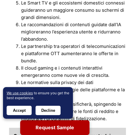
Le Smart TV e gli ecosistemi domestici connessi
guideranno un maggiore consumo su schermi di
grandi dimensioni.
Le raccomandazioni di contenuti guidate dall’IA
miglioreranno l’esperienza utente e ridurranno
l’abbandono.
Le partnership tra operatori di telecomunicazioni
e piattaforme OTT aumenteranno le offerte in
bundle.
Il cloud gaming e i contenuti interattivi
emergeranno come nuove vie di crescita.
Le normative sulla privacy dei dati
influenzeranno le strategie delle piattaforme e la
We use cookies
to ensure you get the
gestione dei contenuti.
best experience.
La competizione si intensificherà, spingendo le
Accept
Decline
piattaforme a diversificare le fonti di reddito e
migliorare i programmi di fidelizzazione.
Request Sample