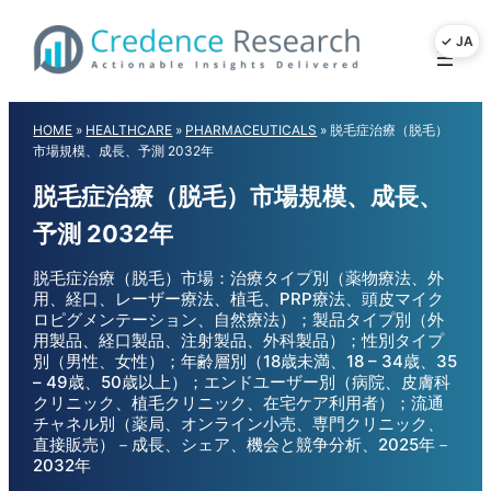
Skip
to
content
HOME
»
HEALTHCARE
»
PHARMACEUTICALS
»
脱毛症治療（脱毛）
市場規模、成長、予測 2032年
脱毛症治療（脱毛）市場規模、成長、
予測 2032年
脱毛症治療（脱毛）市場：治療タイプ別（薬物療法、外
用、経口、レーザー療法、植毛、PRP療法、頭皮マイク
ロピグメンテーション、自然療法）；製品タイプ別（外
用製品、経口製品、注射製品、外科製品）；性別タイプ
別（男性、女性）；年齢層別（18歳未満、18 – 34歳、35
– 49歳、50歳以上）；エンドユーザー別（病院、皮膚科
クリニック、植毛クリニック、在宅ケア利用者）；流通
チャネル別（薬局、オンライン小売、専門クリニック、
直接販売）－成長、シェア、機会と競争分析、2025年－
2032年