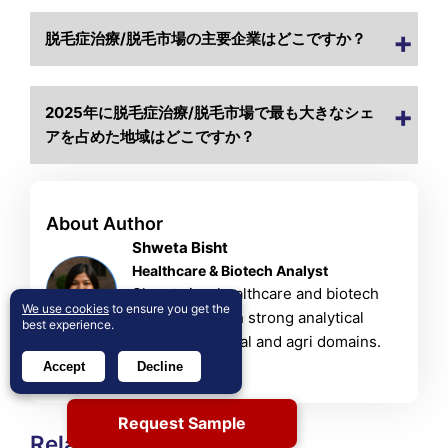
脱毛症治療/脱毛市場の主要企業はどこですか？
2025年に脱毛症治療/脱毛市場で最も大きなシェ
アを占めた地域はどこですか？
About Author
Shweta Bisht
Healthcare & Biotech Analyst
Shweta is a healthcare and biotech
We use cookies
to ensure you get the
researcher with strong analytical
best experience.
skills in chemical and agri domains.
View Profile
Accept
Decline
Request Sample
Related Reports