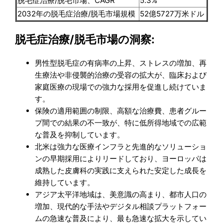
脱毛症治療/脱毛市場、CAGR
5.3%
2032年の脱毛症治療/脱毛市場規模
52億5727万米ドル
脱毛症治療/脱毛市場の洞察:
男性型脱毛症の有病率の上昇、ストレスの増加、再
生療法や非侵襲的治療の受容の拡大が、臨床および
家庭医療の現場での強力な採用を促進し続けていま
す。
保険の適用範囲の制限、高額な治療費、患者グルー
プ間での結果の不一致が、特に低所得地域での広範
な普及を抑制しています。
北米は強力な医療インフラと先進的なソリューショ
ンの早期採用によりリードしており、ヨーロッパは
成熟した皮膚科の実践に支えられた安定した成長を
維持しています。
アジア太平洋地域は、美意識の高まり、都市人口の
増加、現代的な手法やデジタル相談プラットフォー
ムの急速な普及により、最も急速な拡大を示してい