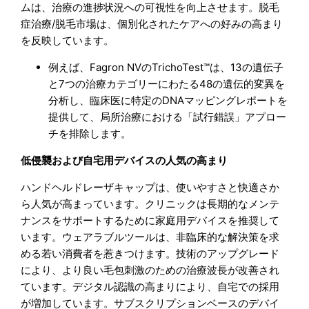
ムは、治療の進捗状況への可視性を向上させます。脱毛
症治療/脱毛市場は、個別化されたケアへの好みの高まり
を反映しています。
例えば、Fagron NVのTrichoTest™は、13の遺伝子
と7つの治療カテゴリーにわたる48の遺伝的変異を
分析し、臨床医に特定のDNAマッピングレポートを
提供して、局所治療における「試行錯誤」アプロー
チを排除します。
低侵襲および自宅用デバイスの人気の高まり
ハンドヘルドレーザキャップは、使いやすさと快適さか
ら人気が高まっています。クリニックは長期的なメンテ
ナンスをサポートするために家庭用デバイスを推奨して
います。ウェアラブルツールは、非臨床的な解決策を求
める若い消費者を惹きつけます。技術のアップグレード
により、より良い毛包刺激のための治療波長が改善され
ています。デジタル認識の高まりにより、自宅での採用
が増加しています。サブスクリプションベースのデバイ