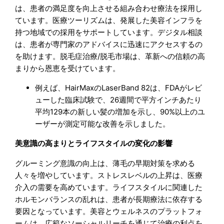
は、患者の満足度を向上させる組み合わせ療法を採用し
ています。医療ツーリズムは、発展した美容インフラを
持つ地域での採用をサポートしています。デジタル相談
は、患者が専門家のアドバイスに迅速にアクセスするの
を助けます。脱毛症治療/脱毛市場は、革新への信頼の高
まりから恩恵を受けています。
例えば、HairMaxのLaserBand 82は、FDAがレビ
ューした臨床試験で、26週間で平方インチあたり
平均129本の新しい髪の増加を示し、90%以上のユ
ーザーが測定可能な改善を示しました。
美意識の高まりとライフスタイルの変化の影響
グルーミング意識の向上は、薄毛の早期対策を求める
人々を増やしています。ストレスレベルの上昇は、医療
介入の需要を高めています。ライフスタイルに関連した
ホルモンバランスの乱れは、患者が長期療法に依存する
要因となっています。美容とウェルネスのプラットフォ
ームは、広範なソーシャルリーチを通じて治療の利点を