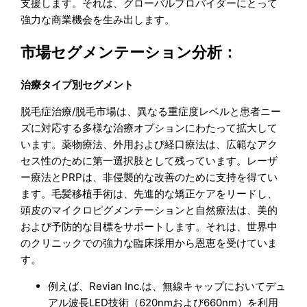
支援します。それは、グローバルプロバイダーにとって
強力な商業機会を生み出します。
市場セグメンテーション分析：
治療タイプ別セグメント
脱毛症治療/脱毛市場は、異なる重症度レベルと患者ニー
ズに対応する多様な治療オプションにわたって拡大して
います。薬物療法、外用および経口療法は、広範なアク
セス性のために第一選択肢として残っています。レーザ
ー療法とPRPは、非侵襲的な改善のために支持を得てい
ます。毛髪移植手術は、先進的な矯正ケアをリードし、
頭皮のマイクロピグメンテーションと自然療法は、美的
および予防的な目標をサポートします。それは、世界中
のクリニックでの強力な臨床採用から恩恵を受けていま
す。
例えば、Revian Inc.は、無線キャップにおいてデュ
アル波長LED技術（620nmおよび660nm）を利用