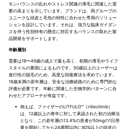
モンバランスの乱れやストレス関連の薄毛に関連した需
要の高まりを示しています。ブランドは、両グループの
ユニークな頭皮と毛包の特性に合わせた専用のソリュー
ションを設計しています。それは、強力な臨床ガイダン
スを伴う性別特有の懸念に対応するバランスの取れた製
品開発をサポートします。
年齢層別
需要は18〜49歳の成人で最も高く、初期の薄毛やライフ
スタイルの要因によるものです。50歳以上のユーザーは
進行性の脱毛のため、高度な回復療法を求めています。
18歳未満の若年層は、安全な治療経路のために専門的な
評価が必要です。年齢に関連した生物学的パターンに合
わせたアプローチが有益です。
例えば、ファイザーのLITFULO™（ritlecitinib）
は、12歳以上の青年に対して承認された初の治療法
となり、この若年層の13.4%の患者が50mgの1日用
量を開始してから24週間以内に80%以上の頭皮の