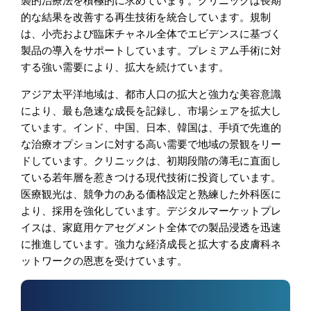
襲的治療法を積極的に求めています。クリニックは長期
的な結果を改善する再生技術を統合しています。規制
は、小売および臨床チャネル全体でエビデンスに基づく
製品の導入をサポートしています。プレミアム手術に対
する強い需要により、拡大を続けています。
アジア太平洋地域は、都市人口の拡大と強力な美容意識
により、最も急速な成長を記録し、市場シェアを拡大し
ています。インド、中国、日本、韓国は、手頃で先進的
な治療オプションに対する高い需要で地域の景観をリー
ドしています。クリニックは、初期段階の薄毛に直面し
ている若年層を惹きつける現代技術に投資しています。
医療観光は、競争力のある価格設定と熟練した外科医に
より、採用を強化しています。デジタルマーケットプレ
イスは、家庭用ケアセグメント全体での製品浸透を迅速
に推進しています。強力な経済成長と拡大する皮膚科ネ
ットワークの恩恵を受けています。