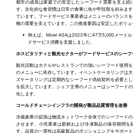
都市の成長は家庭での安定したシーフード需要を支え続
す。文化的な食習慣は日常の食事に魚や甲殻類を好みます
ています。フードサービス事業者はメニューのバランスを
種の需要を支えています。この推進要因は安定したボリュ
例えば、Mowi ASAは2023年に47万5,00
ドサービス消費を支援しました。
ホスピタリティと観光セクターがフードサービスのシーフ
観光活動はホテルやレストランでの強いシーフード使用を
のメニューに依存しています。イベントケータリングは大
ズケータリングは定期的なシーフード供給契約を必要とし
を拡大しています。シェフ主導のメニューはシーフードの
化します。
コールドチェーンインフラの開発が製品品質管理を改善
冷蔵倉庫の拡張は物流ネットワーク全体でのシーフードの
させます。小売業者は新鮮および冷凍製品の保存期間を
す。品質の一貫性は高級製品のポジショニングをサポート