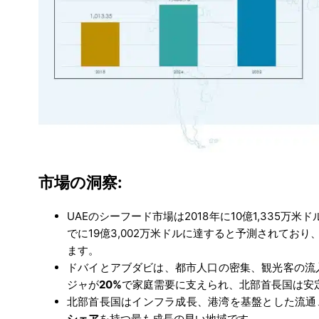
市場の洞察:
UAEのシーフード市場は2018年に10億1,335万米ド
でに19億3,002万米ドルに達すると予測されてお
ます。
ドバイとアブダビは、都市人口の密集、観光客の流
ジャが
20%
で家庭需要に支えられ、北部首長国は安
北部首長国はインフラ成長、港湾を基盤とした流通
シェア
を持つ最も成長の早い地域です。