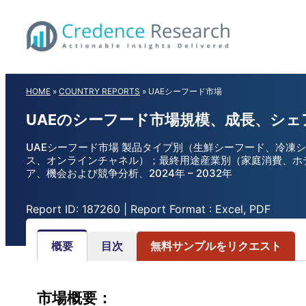
Skip
to
content
HOME
»
COUNTRY REPORTS
»
UAEシーフード市場
UAEのシーフード市場規模、成長、シェ
UAEシーフード市場 製品タイプ別（生鮮シーフード、冷
ス、オンラインチャネル）；最終用途産業別（家庭消費、ホテ
ア、機会および競争分析、2024年 – 2032年
Report ID: 187260 | Report Format : Excel, PDF
概要
目次
無料サンプルをリクエスト
市場概要：