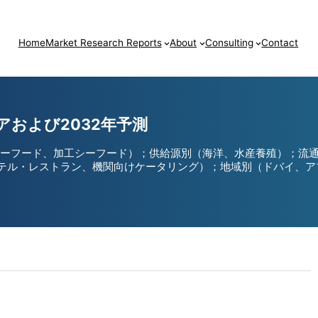
Home
Market Research Reports
About
Consulting
Contact
アおよび2032年予測
凍シーフード、加工シーフード）；供給源別（海洋、水産養殖）；流
ル・レストラン、機関向けケータリング）；地域別（ドバイ、アブ