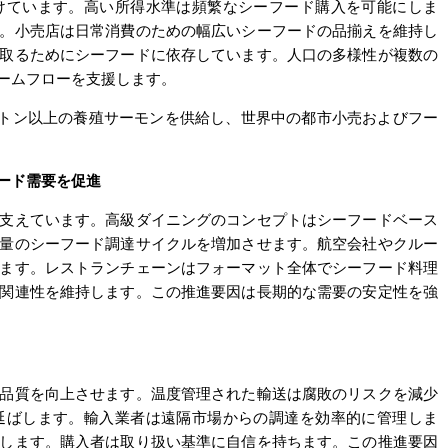
けています。高い所得水準は頻繁なシーフード購入を可能にしま
。小売店は日常消費のための幅広いシーフードの品揃えを維持し
取るためにシーフードに依存しています。人口の多様性が複数の
ームフローを支援します。
0メートルトン以上の養殖サーモンを供給し、世界中の都市小売およびフー
ード需要を促進
支えています。高級ダイニングのコンセプトはシーフードベース
量のシーフード調達サイクルを増加させます。航空会社やクルー
ます。レストランチェーンはフォーマット全体でシーフード料理
関連性を維持します。この推進要因は長期的な需要の安定性を強
品質を向上させます。温度管理された輸送は腐敗のリスクを減少
延ばします。輸入業者は遠隔市場からの調達を効率的に管理しま
します。購入者は取り扱い基準に自信を持ちます。この推進要因