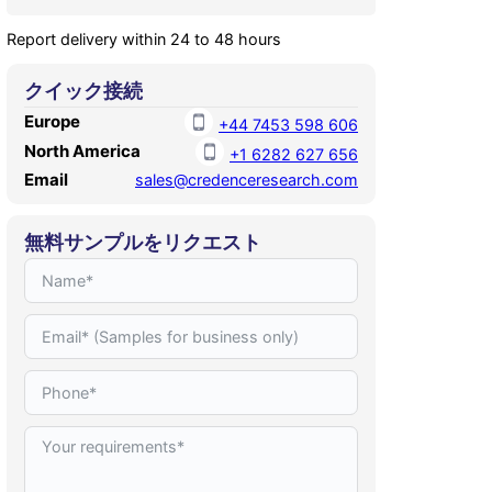
Report delivery within 24 to 48 hours
クイック接続
Europe
+44 7453 598 606
North America
+1 6282 627 656
Email
sales@credenceresearch.com
無料サンプルをリクエスト