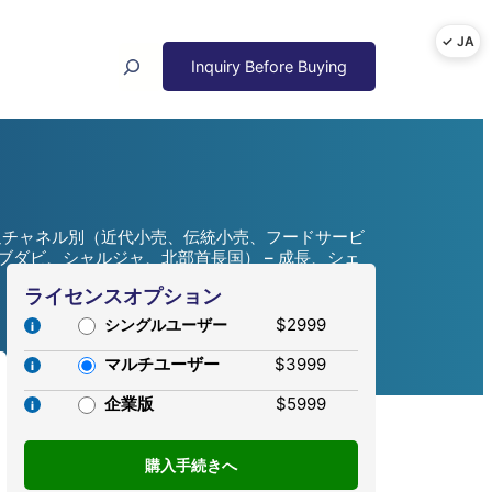
Search
通チャネル別（近代小売、伝統小売、フードサービ
ダビ、シャルジャ、北部首長国） – 成長、シェ
ライセンスオプション
$2999
シングルユーザー
マルチユーザー
$3999
企業版
$5999