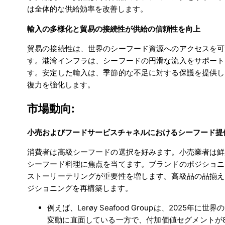
は全体的な供給効率を改善します。
輸入の多様化と貿易の接続性が供給の信頼性を向上
貿易の接続性は、世界のシーフード資源へのアクセスを可
す。港湾インフラは、シーフードの円滑な流入をサポート
す。安定した輸入は、季節的な不足に対する保護を提供し
復力を強化します。
市場動向:
小売およびフードサービスチャネルにおけるシーフード提
消費者は高級シーフードの選択を好みます。小売業者は鮮
シーフード料理に焦点を当てます。ブランドのポジショニ
ストーリーテリングが重要性を増します。高級品の品揃え
ジショニングを再構築します。
例えば、Lerøy Seafood Groupは、2025
変動に直面している一方で、付加価値セグメントが