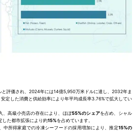
ルと評価され、2024年には14億5,950万米ドルに達し、2032年ま
り、安定した消費と供給効率により年平均成長率3.76%で拡大してい
入、高級小売店の存在により、ほぼ
55%のシェア
を占め、シャル
定した都市拡張により約
15%
を占めています。
、中所得家庭での冷凍シーフードの採用増加により、推定
15%の