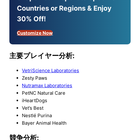
Countries or Regions & Enjoy
30% Off!
Customize Now
主要プレイヤー分析:
VetriScience Laboratories
Zesty Paws
Nutramax Laboratories
PetNC Natural Care
iHeartDogs
Vet’s Best
Nestlé Purina
Bayer Animal Health
競争分析: