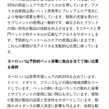
55%の収益シェアで北アメリカが主導しています。アメ
リカ合衆国は高いペット所有率とプレミアムケア支出に
より地域の需要を牽引しています。獣医の支援を受けた
サプリメントの使用は一般的です。確立されたブランド
の強い存在が製品の信頼を向上させます。Eコマースと専
門ペット小売チャネルが広範なアクセスをサポートしま
す。予防的なペットヘルスケアの意識は高いままです。
これらの要因が北アメリカを支配的な位置に保っていま
す。
ヨーロッパは予防的ペット栄養に焦点を当てて強い位置
を保持
ヨーロッパは世界市場シェアの約20%を占めています。
ドイツ、イギリス、フランスなどの国が地域消費をリー
ドしています。ペットの飼い主はバランスの取れた栄養
とサプリメントの使用に強い関心を示しています。規制
の監視が製品の品質と安全性をサポートしています。獣
医のガイダンスが購入決定に影響を与えます。自然な配