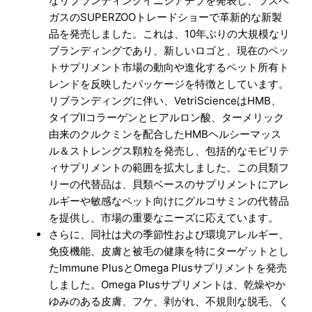
なリブランディングイニシアチブを発表し、ラスベ
ガスのSUPERZOOトレードショーで革新的な新製
品を発売しました。これは、10年ぶりの大規模なリ
ブランディングであり、新しいロゴと、現在のペッ
トサプリメント市場の動向や進化するペット所有ト
レンドを反映したパッケージを特徴としています。
リブランディングに伴い、VetriScienceはHMB、
タイプIIコラーゲンとヒアルロン酸、ターメリック
由来のクルクミンを配合したHMBヘルシーマッス
ル＆ストレングス顆粒を発売し、包括的なモビリテ
ィサプリメントの範囲を拡大しました。この貝類フ
リーの代替品は、貝類ベースのサプリメントにアレ
ルギーや敏感なペット向けにグルコサミンの代替品
を提供し、市場の重要なニーズに応えています。
さらに、同社は犬の季節性および環境アレルギー、
免疫機能、皮膚と被毛の健康を特にターゲットとし
たImmune PlusとOmega Plusサプリメントを発売
しました。Omega Plusサプリメントは、乾燥やか
ゆみのある皮膚、フケ、剥がれ、不規則な脱毛、く