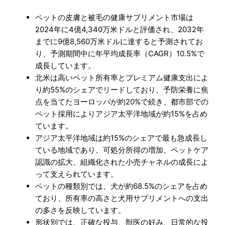
ペットの皮膚と被毛の健康サプリメント市場は
2024年に4億4,340万米ドルと評価され、2032年
までに9億8,560万米ドルに達すると予測されてお
り、予測期間中に年平均成長率（CAGR）10.5%で
成長しています。
北米は高いペット所有率とプレミアム健康支出によ
り約55%のシェアでリードしており、予防栄養に焦
点を当てたヨーロッパが約20%で続き、都市部での
ペット採用によりアジア太平洋地域が約15%を占め
ています。
アジア太平洋地域は約15%のシェアで最も急成長し
ている地域であり、可処分所得の増加、ペットケア
認識の拡大、組織化された小売チャネルの成長によ
って支えられています。
ペットの種類別では、犬が約68.5%のシェアを占め
ており、所有率の高さと犬用サプリメントへの支出
の多さを反映しています。
形状別では、正確な投与、獣医の好み、日常的な投