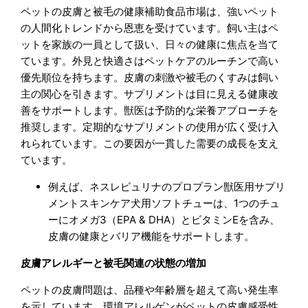
ペットの皮膚と被毛の健康補助食品市場は、強いペット
の人間化トレンドから恩恵を受けています。飼い主はペ
ットを家族の一員として扱い、日々の健康に焦点を当て
ています。外見と快適さはペットケアのルーチンで高い
優先順位を持ちます。皮膚の刺激や被毛のくすみは飼い
主の関心を引きます。サプリメントは目に見える健康改
善をサポートします。獣医は予防的な栄養アプローチを
推奨します。定期的なサプリメントの使用が広く受け入
れられています。この要因が一貫した需要の成長を支え
ています。
例えば、ネスレピュリナのプロプラン獣医用サプリ
メントスキンケア犬用ソフトチューは、1つのチュ
ーにオメガ3（EPA & DHA）とビタミンEを含み、
皮膚の健康とバリア機能をサポートします。
皮膚アレルギーと被毛関連の状態の増加
ペットの皮膚問題は、品種や年齢層を超えて高い発生率
を示しています。環境アレルゲンがペットの皮膚感受性