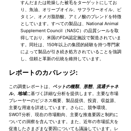
すんだまたは乾燥した被毛をターゲットにしてお
り、魚油、オリーブオイル、サフラワーオイル、ビ
タミン、オメガ脂肪酸、アミノ酸のブレンドを特徴
としています。すべての製品は、National Animal
Supplement Council（NASC）の品質シールを取
得しており、米国のFDA認定施設で製造されていま
す。同社は、150年以上の集団的経験を持つ専門家
によって製品が引き続き処方されていることを強調
し、信頼と革新の伝統を維持しています。
レポートのカバレッジ:
この調査レポートは、
ペットの種類、形態、流通チャネ
ル、地域
に基づく詳細な分析を提供します。主要な市場
プレーヤーのビジネス概要、製品提供、投資、収益源、
主要な用途を詳述しています。さらに、競争環境、
SWOT分析、現在の市場動向、主要な推進要因と制約に
ついての洞察を含んでいます。また、近年の市場拡大を
促進したさまざまな要因についても議論しています。レ