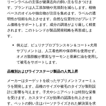
リーンラベルの主張が健康志向の飼い主を引きつけま
す。ブランドは人工添加物や充填剤を減らします。植物
ベースのオイルや抽出物が注目を集めます。ラベルの透
明性が信頼を向上させます。自然な位置付けがプレミア
ム価格をサポートします。成分の調達がより厳しく精査
されます。このトレンドが製品開発戦略を再形成しま
す。
例えば、ピュリナプロプランスキン＆コート+犬用
サプリメントは、人工着色料や保存料を使用せず、
オメガ脂肪酸が豊富なサーモンと亜麻仁油を使用し
て被毛をサポートします。
品種別およびライフステージ製品の人気上昇
メーカーはターゲットを絞ったサプリメントフォーミュ
ラを開発します。品種のサイズや被毛のタイプが製剤設
計に影響を与えます。子犬やシニアペットは特別な栄養
を受けます。カスタマイズが効果の認識を向上させま
す。ペットの飼い主はパーソナライズされた解決策を求