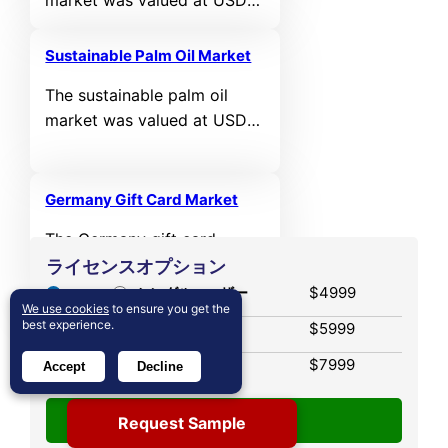
market was valued at USD
101 million in 2024 and is
anticipated to reach USD
Sustainable Palm Oil Market
281.6 million by 2032,
The sustainable palm oil
registering a CAGR of 13.71%
market was valued at USD
during the forecast period.
1,016.48 million in 2024 and
is expected to reach USD
1,571.84 million by 2032,
Germany Gift Card Market
growing at a CAGR of 5.6%
The Germany gift card
during the forecast period.
market was valued at USD
ライセンスオプション
11,288 million in 2024 and is
$4999
シングルユーザー
We use cookies
to ensure you get the
projected to reach USD
best experience.
マルチユーザー
$5999
36,247.34 million by 2032,
registering a CAGR of 15.7%
企業版
$7999
Accept
Decline
during the forecast period.
Request Sample