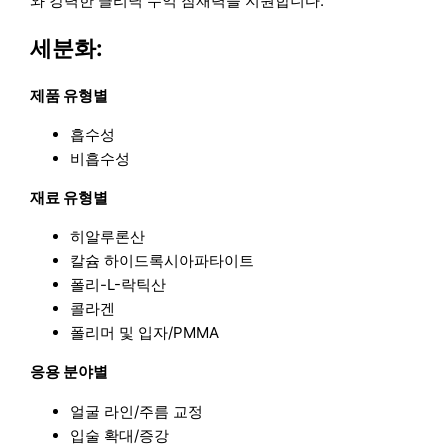
와 강력한 클리닉 수익 잠재력을 지원합니다.
세분화:
제품 유형별
흡수성
비흡수성
재료 유형별
히알루론산
칼슘 하이드록시아파타이트
폴리-L-락틱산
콜라겐
폴리머 및 입자/PMMA
응용 분야별
얼굴 라인/주름 교정
입술 확대/증강