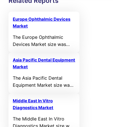
Related Reports
Europe Ophthalmic Devices
Market
The Europe Ophthalmic
Devices Market size was
valued at USD 5,541.12 MN
in 2021 and reached USD
Asia Pacific Dental Equipment
6,896.16 MN in 2025. It is
Market
anticipated to reach USD
The Asia Pacific Dental
10,448.45 MN by 2032,
Equipment Market size was
growing at a CAGR of 5.14%
valued at USD 3,361.43 MN
during the forecast period.
in 2021 and reached USD
Middle East In Vitro
2,657.13 MN in 2025. It is
Diagnostics Market
anticipated to reach USD
The Middle East In Vitro
3,763.78 MN by 2032,
Diagnostics Market size was