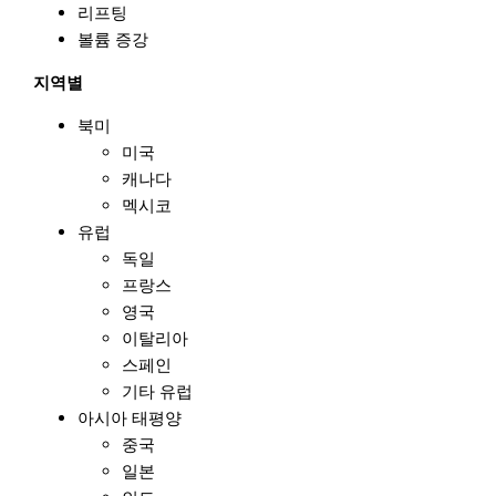
리프팅
볼륨 증강
지역별
북미
미국
캐나다
멕시코
유럽
독일
프랑스
영국
이탈리아
스페인
기타 유럽
아시아 태평양
중국
일본