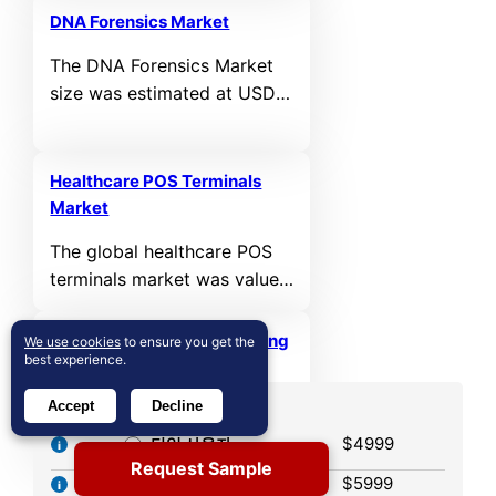
valued at USD 64,394.03
period.
DNA Forensics Market
MN in 2021 and reached
The DNA Forensics Market
USD 87,086.19 MN in 2025.
size was estimated at USD
It is anticipated to reach
6,940.47 million in 2025 and
USD 150,370.53 MN by
is expected to reach USD
2032, growing at a CAGR of
11,601.47 million by 2032,
6.76% during the forecast
Healthcare POS Terminals
growing at a CAGR of 8.94%
Market
period.
from 2025 to 2032.
The global healthcare POS
terminals market was valued
at USD 16,218 million in
2024 and is projected to
Healthcare Analytical Testing
We use cookies
to ensure you get the
reach USD 35,840.49 million
best experience.
Market
by 2032, expanding at a
Accept
Decline
The global healthcare
라이선스 옵션
compound annual growth
analytical testing market
$4999
rate (CAGR) of 10.42%
단일 사용자
was valued at USD 8,183
Request Sample
during the forecast period,
다중 사용자
$5999
million in 2024 and is