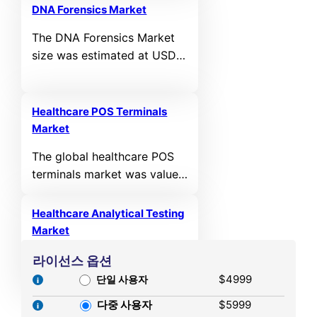
valued at USD 64,394.03
period.
DNA Forensics Market
MN in 2021 and reached
The DNA Forensics Market
USD 87,086.19 MN in 2025.
size was estimated at USD
It is anticipated to reach
6,940.47 million in 2025 and
USD 150,370.53 MN by
is expected to reach USD
2032, growing at a CAGR of
11,601.47 million by 2032,
6.76% during the forecast
Healthcare POS Terminals
growing at a CAGR of 8.94%
Market
period.
from 2025 to 2032.
The global healthcare POS
terminals market was valued
at USD 16,218 million in
2024 and is projected to
Healthcare Analytical Testing
reach USD 35,840.49 million
Market
by 2032, expanding at a
The global healthcare
라이선스 옵션
compound annual growth
analytical testing market
$4999
rate (CAGR) of 10.42%
단일 사용자
was valued at USD 8,183
during the forecast period,
다중 사용자
$5999
million in 2024 and is
according to Credence