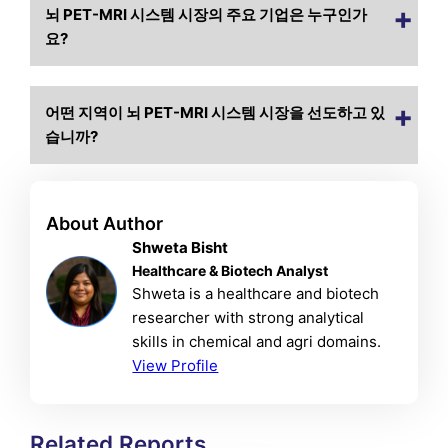
뇌 PET-MRI 시스템 시장의 주요 기업은 누구인가
요?
어떤 지역이 뇌 PET-MRI 시스템 시장을 선도하고 있
습니까?
About Author
Shweta Bisht
Healthcare & Biotech Analyst
Shweta is a healthcare and biotech
researcher with strong analytical
skills in chemical and agri domains.
View Profile
Related Reports