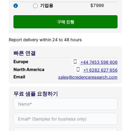
projected to reach USD
기업용
$7999
Research.
18,870.73 million by 2032,
expanding at a compound
annual growth rate (CAGR)
of 11.01% during the forecast
Report delivery within 24 to 48 hours
period,
빠른 연결
Europe
+44 7453 598 606
North America
+1 6282 627 656
Email
sales@credenceresearch.com
무료 샘플 요청하기