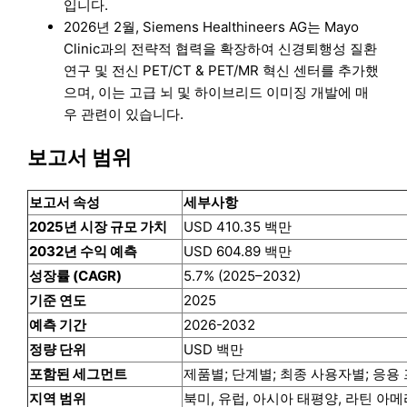
입니다.
2026년 2월, Siemens Healthineers AG는 Mayo
Clinic과의 전략적 협력을 확장하여 신경퇴행성 질환
연구 및 전신 PET/CT & PET/MR 혁신 센터를 추가했
으며, 이는 고급 뇌 및 하이브리드 이미징 개발에 매
우 관련이 있습니다.
보고서 범위
보고서 속성
세부사항
2025년 시장 규모 가치
USD 410.35 백만
2032년 수익 예측
USD 604.89 백만
성장률 (CAGR)
5.7% (2025–2032)
기준 연도
2025
예측 기간
2026-2032
정량 단위
USD 백만
포함된 세그먼트
제품별; 단계별; 최종 사용자별; 응
지역 범위
북미, 유럽, 아시아 태평양, 라틴 아메