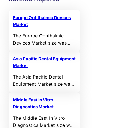
Europe Ophthalmic Devices
Market
The Europe Ophthalmic
Devices Market size was
valued at USD 5,541.12 MN
in 2021 and reached USD
Asia Pacific Dental Equipment
6,896.16 MN in 2025. It is
Market
anticipated to reach USD
The Asia Pacific Dental
10,448.45 MN by 2032,
Equipment Market size was
growing at a CAGR of 5.14%
valued at USD 3,361.43 MN
during the forecast period.
in 2021 and reached USD
Middle East In Vitro
2,657.13 MN in 2025. It is
Diagnostics Market
anticipated to reach USD
The Middle East In Vitro
3,763.78 MN by 2032,
Diagnostics Market size was
growing at a CAGR of 4.26%