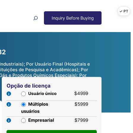
Search
32
ustriais); Por Usuário Final (Hospitais e
tituições de Pesquisa e Acadêmicas); Por
Gás e Produtos Químicos Especiais); Por
Opção de licença
$4999
Usuário único
Múltiplos
$5999
usuários
Empresarial
$7999