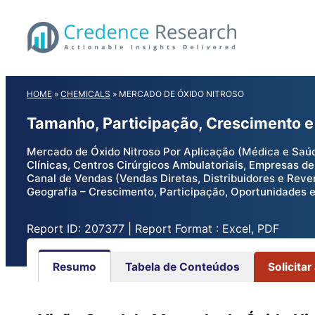
Skip
to
content
HOME
»
CHEMICALS
»
MERCADO DE ÓXIDO NITROSO
Tamanho, Participação, Crescimento e
Mercado de Óxido Nitroso Por Aplicação (Médica e Saúde,
Clínicas, Centros Cirúrgicos Ambulatoriais, Empresas de
Canal de Vendas (Vendas Diretas, Distribuidores e Reve
Geografia – Crescimento, Participação, Oportunidades 
Report ID: 207377 | Report Format : Excel, PDF
Resumo
Tabela de Conteúdos
Solicitar