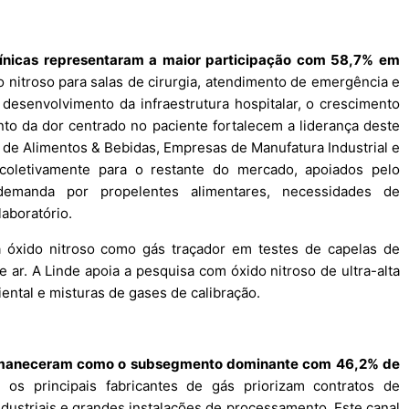
línicas representaram a maior participação com 58,7% em
o nitroso para salas de cirurgia, atendimento de emergência e
esenvolvimento da infraestrutura hospitalar, o crescimento
nto da dor centrado no paciente fortalecem a liderança deste
de Alimentos & Bebidas, Empresas de Manufatura Industrial e
coletivamente para o restante do mercado, apoiados pelo
demanda por propelentes alimentares, necessidades de
aboratório.
a óxido nitroso como gás traçador em testes de capelas de
 ar. A Linde apoia a pesquisa com óxido nitroso de ultra-alta
ntal e misturas de gases de calibração.
rmaneceram como o subsegmento dominante com 46,2% de
 os principais fabricantes de gás priorizam contratos de
ndustriais e grandes instalações de processamento. Este canal