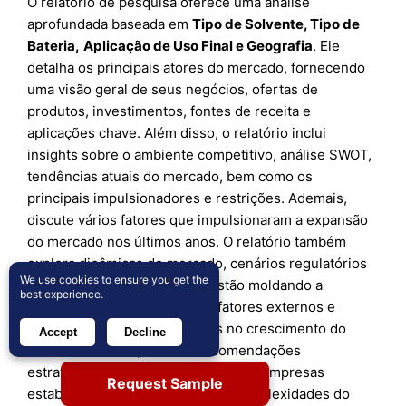
O relatório de pesquisa oferece uma análise
aprofundada baseada em
Tipo de Solvente, Tipo de
Bateria
,
Aplicação de Uso Final
e
Geografia
. Ele
detalha os principais atores do mercado, fornecendo
uma visão geral de seus negócios, ofertas de
produtos, investimentos, fontes de receita e
aplicações chave. Além disso, o relatório inclui
insights sobre o ambiente competitivo, análise SWOT,
tendências atuais do mercado, bem como os
principais impulsionadores e restrições. Ademais,
discute vários fatores que impulsionaram a expansão
do mercado nos últimos anos. O relatório também
explora dinâmicas de mercado, cenários regulatórios
We use cookies
to ensure you get the
e avanços tecnológicos que estão moldando a
best experience.
indústria. Avalia o impacto de fatores externos e
mudanças econômicas globais no crescimento do
Accept
Decline
mercado. Por fim, fornece recomendações
estratégicas para novos entrantes e empresas
Request Sample
estabelecidas para navegar nas complexidades do